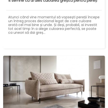
4 semne că ai ales culoarea greșită pentru pereți
Atunci când vine momentul să vopsești pereții începe
un întreg proces decizional legat de care culoare
arată cel mai bine și unde. Și deși, probabil, ai investit
tot acel timp în a alege culoarea perfectă, se poate
ca uneori să dai greș...