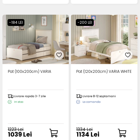
-184 LEI
-200 LEI
Pat (100x200cm) VARIA
Pat (120x200cm) VARIA WHITE
Livrare rapida 3-7 zile
Livrare 8-12 saptamani
In stoc
La comanda
1223 Lei
1334 Lei
1039 Lei
1134 Lei