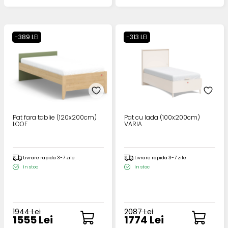
-389 LEI
-313 LEI
Pat fara tablie (120x200cm)
Pat cu lada (100x200cm)
LOOF
VARIA
Livrare rapida 3-7 zile
Livrare rapida 3-7 zile
In stoc
In stoc
1944 Lei
2087 Lei
1555 Lei
1774 Lei