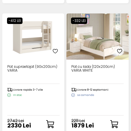
-412 LEI
-332 LEI
Pat supraetajat (90x200cm)
Pat cu lada (120x200cm)
VARIA
VARIA WHITE
Livrare rapida 3-7 zile
Livrare 8-12 saptamani
In stoc
La comanda
2742 Lei
2211 Lei
2330 Lei
1879 Lei