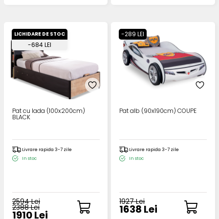
-289 LEI
LICHIDARE DE STOC
-684 LEI
Pat cu lada (100x200cm)
Pat alb (90x190cm) COUPE
BLACK
Livrare rapida 3-7 zile
Livrare rapida 3-7 zile
In stoc
In stoc
2594 Lei
1927 Lei
2388 Lei
1638 Lei
1910 Lei