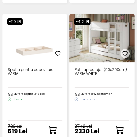
-110 LEI
-412 LEI
Spatiu pentru depozitare
Pat supraetajat (90x200cm)
VARIA
VARIA WHITE
Livrare rapida 3-7 zile
Livrare 8-12 saptamani
In stoc
La comanda
729 Lei
2742 Lei
619 Lei
2330 Lei