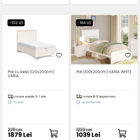
-332 LEI
-184 LEI
Pat cu lada (120x200cm)
Pat (100x200cm) VARIA WHITE
VARIA
Livrare rapida 3-7 zile
Livrare 8-12 saptamani
In stoc
La comanda
2211 Lei
1223 Lei
1879 Lei
1039 Lei