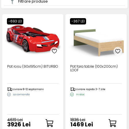
Filtrare produse
-693 LEI
-367 LEI
Pat rosu (90x195cm) BITURBO
Pat fara tablie (100x200cm)
LOOF
Livrare 8-12 saptamani
Livrare rapida 3-7 zile
La comanda
In stoc
4619 Lei
1836 Lei
3926 Lei
1469 Lei