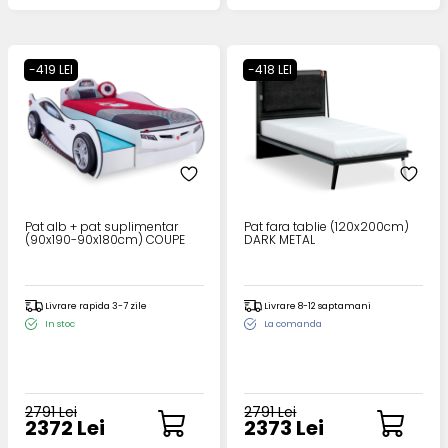
-419 LEI
-418 LEI
Pat alb + pat suplimentar
Pat fara tablie (120x200cm)
(90x190-90x180cm) COUPE
DARK METAL
Livrare rapida 3-7 zile
Livrare 8-12 saptamani
In stoc
La comanda
2791 Lei
2791 Lei
2372 Lei
2373 Lei