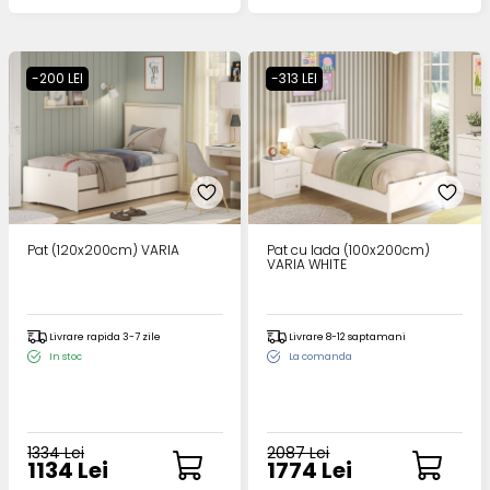
-200 LEI
-313 LEI
Pat (120x200cm) VARIA
Pat cu lada (100x200cm)
VARIA WHITE
Livrare rapida 3-7 zile
Livrare 8-12 saptamani
In stoc
La comanda
1334 Lei
2087 Lei
1134 Lei
1774 Lei