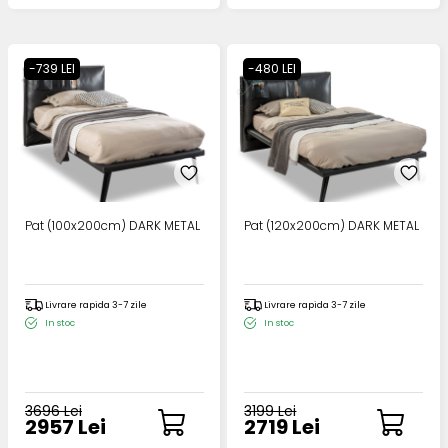
-739 LEI
-480 LEI
Pat (100x200cm) DARK METAL
Pat (120x200cm) DARK METAL
Livrare rapida 3-7 zile
Livrare rapida 3-7 zile
In stoc
In stoc
3696 Lei
3199 Lei
2957 Lei
2719 Lei