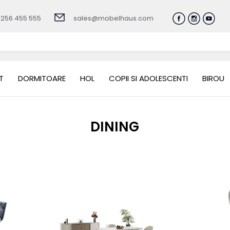
0256 455 555
sales@mobelhaus.com
T
DORMITOARE
HOL
COPII SI ADOLESCENTI
BIROU
DINING