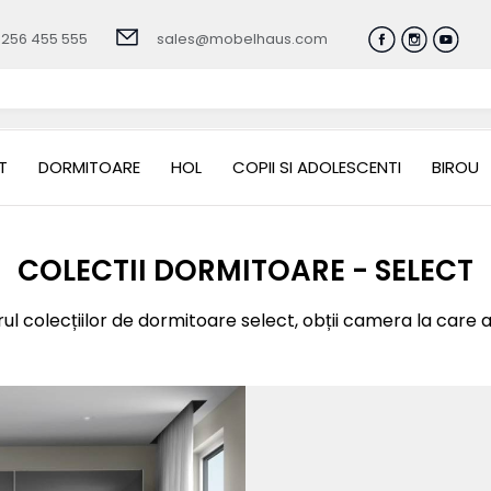
0256 455 555
sales@mobelhaus.com
T
DORMITOARE
HOL
COPII SI ADOLESCENTI
BIROU
COLECTII DORMITOARE - SELECT
ul colecțiilor de dormitoare select, obții camera la care ai