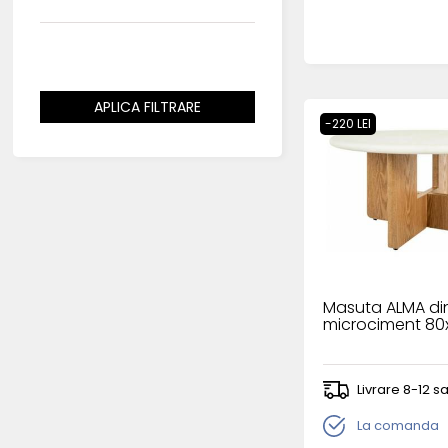
APLICA FILTRARE
-220 LEI
DIMENSIUNI
Masuta ALMA din
microciment 8
Livrare 8-12 
La comanda