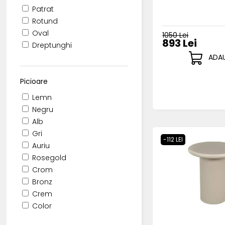
Patrat
Rotund
Oval
1050 Lei
893 Lei
Dreptunghi
ADAU
Picioare
Lemn
Negru
Alb
Gri
-112 LEI
Auriu
Rosegold
Crom
Bronz
Crem
Color