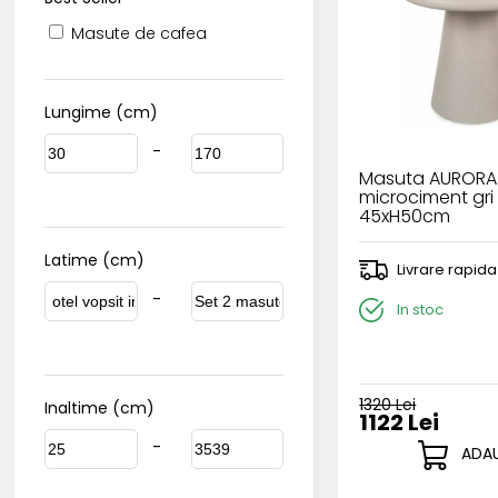
Masute de cafea
Lungime (cm)
-
Masuta AURORA 
microciment gri
45xH50cm
Latime (cm)
Livrare rapida
-
In stoc
1320 Lei
Inaltime (cm)
1122 Lei
-
ADAU