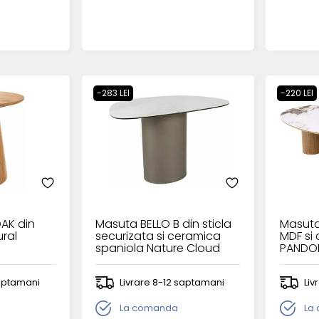
-283 LEI
-220 LEI
AK din
Masuta BELLO B din sticla
Masuta
ural
securizata si ceramica
MDF si
spaniola Nature Cloud
PANDO
75x50xH50cm
110x80
saptamani
Livrare 8-12 saptamani
Liv
La comanda
La