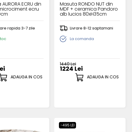
 AURORA ECRU din
Masuta RONDO NUT din
microciment ecru
MDF + ceramica Pandoro
0cm
alb lucios 80xH35cm
rare rapida 3-7 zile
Livrare 8-12 saptamani
stoc
La comanda
1440 Lei
ei
1224 Lei
ADAUGA IN COS
ADAUGA IN COS
-495 LEI