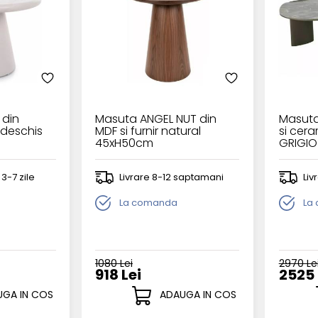
 din
Masuta ANGEL NUT din
Masuta
 deschis
MDF si furnir natural
si cer
45xH50cm
GRIGIO
 3-7 zile
Livrare 8-12 saptamani
Liv
La comanda
La
1080 Lei
2970 Le
918 Lei
2525 
GA IN COS
ADAUGA IN COS