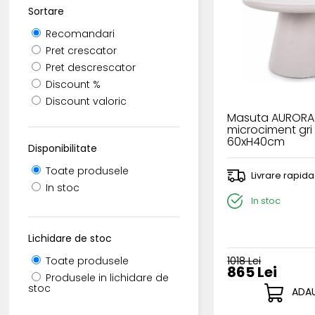
Sortare
Recomandari
Pret crescator
Pret descrescator
Discount %
Discount valoric
Masuta AURORA
microciment gri
60xH40cm
Disponibilitate
Toate produsele
Livrare rapida
In stoc
In stoc
Lichidare de stoc
1018 Lei
Toate produsele
865 Lei
Produsele in lichidare de
stoc
ADAU