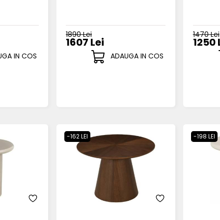
1890 Lei
1470 Lei
1607 Lei
1250 
GA IN COS
ADAUGA IN COS
-162 LEI
-198 LEI