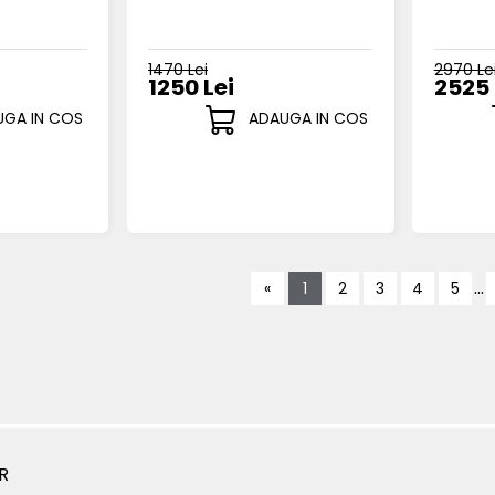
1470 Lei
2970 Le
1250 Lei
2525 
GA IN COS
ADAUGA IN COS
...
«
1
2
3
4
5
R