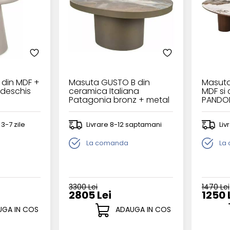
din MDF +
Masuta GUSTO B din
Masuta
 deschis
ceramica Italiana
MDF si
Patagonia bronz + metal
PANDO
cupru lucios
110x80
98x73xH43cm
 3-7 zile
Livrare 8-12 saptamani
Liv
La comanda
La
3300 Lei
1470 Lei
2805 Lei
1250 
GA IN COS
ADAUGA IN COS