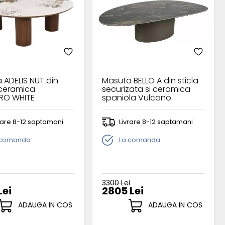
 ADELIS NUT din
Masuta BELLO A din sticla
 ceramica
securizata si ceramica
RO WHITE
spaniola Vulcano
xH35cm
140x80xH38cm
rare 8-12 saptamani
Livrare 8-12 saptamani
 comanda
La comanda
3300 Lei
Lei
2805 Lei
ADAUGA IN COS
ADAUGA IN COS