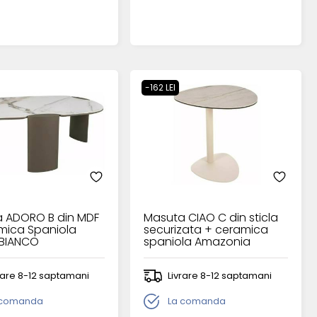
-162 LEI
 ADORO B din MDF
Masuta CIAO C din sticla
amica Spaniola
securizata + ceramica
BIANCO
spaniola Amazonia
7xH38cm
50xH54cm
rare 8-12 saptamani
Livrare 8-12 saptamani
 comanda
La comanda