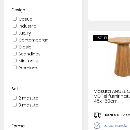
Design
Casual
Industrial
Luxury
-157 LEI
Contemporan
Clasic
Scandinav
Minimalist
Premium
Set
Masuta ANGEL O
MDF si furnir nat
2 masute
45xH50cm
3 masute
Livrare 8-12 
La comanda
Forma