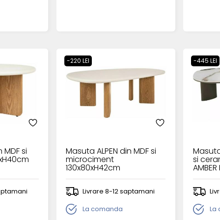
-220 LEI
-445 LEI
 MDF si
Masuta ALPEN din MDF si
Masuta
0xH40cm
microciment
si cer
130x80xH42cm
AMBER 
105x6
saptamani
Livrare 8-12 saptamani
Liv
La comanda
La