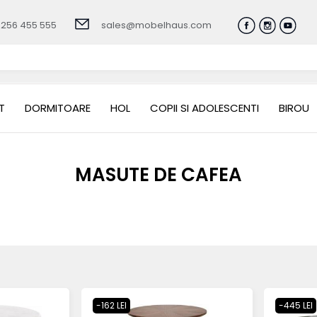
0256 455 555
sales@mobelhaus.com
T
DORMITOARE
HOL
COPII SI ADOLESCENTI
BIROU
MASUTE DE CAFEA
-162 LEI
-445 LEI