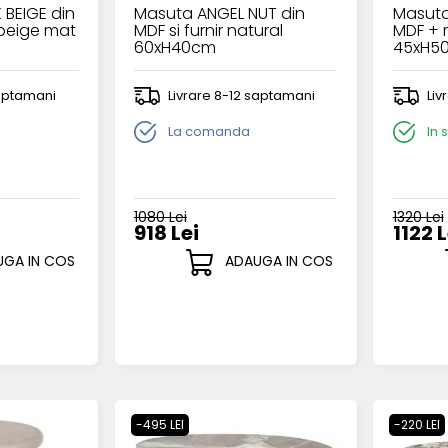
 BEIGE din
Masuta ANGEL NUT din
Masuta
 beige mat
MDF si furnir natural
MDF + 
60xH40cm
45xH5
saptamani
Livrare 8-12 saptamani
Liv
La comanda
In 
1080 Lei
1320 Lei
918 Lei
1122 L
GA IN COS
ADAUGA IN COS
-495 LEI
-220 LEI