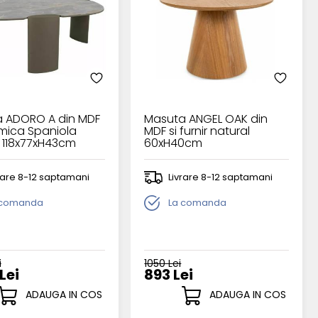
 ADORO A din MDF
Masuta ANGEL OAK din
amica Spaniola
MDF si furnir natural
 118x77xH43cm
60xH40cm
rare 8-12 saptamani
Livrare 8-12 saptamani
 comanda
La comanda
i
1050 Lei
Lei
893 Lei
ADAUGA IN COS
ADAUGA IN COS