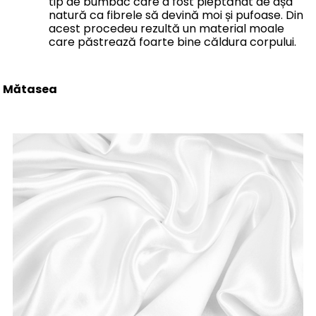
tip de bumbac care a fost pieptănat de așa
natură ca fibrele să devină moi și pufoase. Din
acest procedeu rezultă un material moale
care păstrează foarte bine căldura corpului.
Mătasea