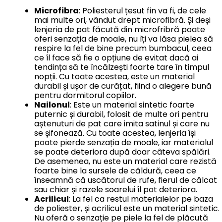
Microfibra
: Poliesterul țesut fin va fi, de cele
mai multe ori, vândut drept microfibră. Și deși
lenjeria de pat făcută din microfribră poate
oferi senzația de moale, nu îți va lăsa pielea să
respire la fel de bine precum bumbacul, ceea
ce îl face să fie o opțiune de evitat dacă ai
tendința să te încălzești foarte tare în timpul
nopții. Cu toate acestea, este un material
durabil și ușor de curățat, fiind o alegere bună
pentru dormitorul copiilor.
Nailonul
: Este un material sintetic foarte
puternic și durabil, folosit de multe ori pentru
aștenuturi de pat care imita satinul și care nu
se șifonează. Cu toate acestea, lenjeria își
poate pierde senzația de moale, iar materialul
se poate deteriora după doar câteva spălări.
De asemenea, nu este un material care rezistă
foarte bine la sursele de căldură, ceea ce
înseamnă că uscătorul de rufe, fierul de călcat
sau chiar și razele soarelui îl pot deteriora.
Acrilicul
: La fel ca restul materialelor pe baza
de poliester, și acrilicul este un material sintetic.
Nu oferă o senzație pe piele la fel de plăcută