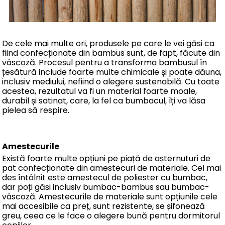
De cele mai multe ori, produsele pe care le vei găsi ca
fiind confecționate din bambus sunt, de fapt, făcute din
vâscoză. Procesul pentru a transforma bambusul în
țesătură include foarte multe chimicale și poate dăuna,
inclusiv mediului, nefiind o alegere sustenabilă. Cu toate
acestea, rezultatul va fi un material foarte moale,
durabil și satinat, care, la fel ca bumbacul, îți va lăsa
pielea să respire.
Amestecurile
Există foarte multe opțiuni pe piață de așternuturi de
pat confecționate din amestecuri de materiale. Cel mai
des întâlnit este amestecul de poliester cu bumbac,
dar poți găsi inclusiv bumbac-bambus sau bumbac-
vâscoză. Amestecurile de materiale sunt opțiunile cele
mai accesibile ca preț, sunt rezistente, se șifonează
greu, ceea ce le face o alegere bună pentru dormitorul