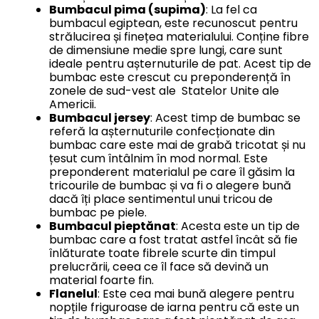
Bumbacul pima (supima)
: La fel ca
bumbacul egiptean, este recunoscut pentru
strălucirea și finețea materialului. Conține fibre
de dimensiune medie spre lungi, care sunt
ideale pentru așternuturile de pat. Acest tip de
bumbac este crescut cu preponderență în
zonele de sud-vest ale Statelor Unite ale
Americii.
Bumbacul jersey
: Acest timp de bumbac se
referă la așternuturile confecționate din
bumbac care este mai de grabă tricotat și nu
țesut cum întâlnim în mod normal. Este
preponderent materialul pe care îl găsim la
tricourile de bumbac și va fi o alegere bună
dacă îți place sentimentul unui tricou de
bumbac pe piele.
Bumbacul pieptănat
: Acesta este un tip de
bumbac care a fost tratat astfel încât să fie
înlăturate toate fibrele scurte din timpul
prelucrării, ceea ce îl face să devină un
material foarte fin.
Flanelul
: Este cea mai bună alegere pentru
nopțile friguroase de iarna pentru că este un