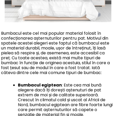
Bumbacul este cel mai popular material folosit în
confecționarea așternuturilor pentru pat. Motivul din
spatele acestei alegeri este faptul că bumbacul este
un material durabil, moale, ușor de întreținut, îți lasă
pielea să respire și, de asemenea, este accesibil ca
preț. Cu toate acestea, există mai multe tipuri de
bumbac în funcție de originea acestuia, stilul în care a
fost țesut sau de modul în care a fost tratat. Iată
câteva dintre cele mai comune tipuri de bumbac:
Bumbacul egiptean
: Este cea mai bună
alegere dacă îți dorești aștenuturi de pat
extrem de moi și de calitate superioară.
Crescut în climatul cald și uscat al Africii de
Nord, bumbacul egiptean are fibre foarte lungi
care permit așternuturilor să capete o
senzație de material fin și moale.