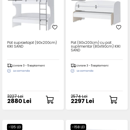
Pat supraetajat (90x200cm)
Pat (90x200cm) cu pat
KIKI SAND
suplimentar (80x190cm) KIKI
SAND
Livrare 3 - 5 saptamani
Livrare 3 - 5 saptamani
La comanda
La comanda
3227 Lei
2574 Lei
2880 Lei
2297 Lei
-135 LEI
-158 LEI