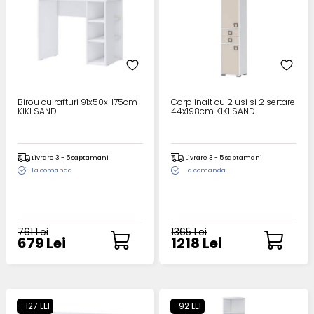
Birou cu rafturi 91x50xH75cm
Corp inalt cu 2 usi si 2 sertare
KIKI SAND
44x198cm KIKI SAND
Livrare 3 - 5 saptamani
Livrare 3 - 5 saptamani
La comanda
La comanda
761 Lei
1365 Lei
679 Lei
1218 Lei
-127 LEI
-92 LEI