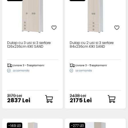
Dulap cu 3 usi si 3 sertare
Dulap cu 2 usi si 3 sertare
126x236cm KIKI SAND
84x236cm KIKI SAND
Livrare 3 - 5 saptamani
Livrare 3 - 5 saptamani
La comanda
La comanda
3179 Lei
2438 Lei
2837 Lei
2175 Lei
-149 LEI
-277 LEI