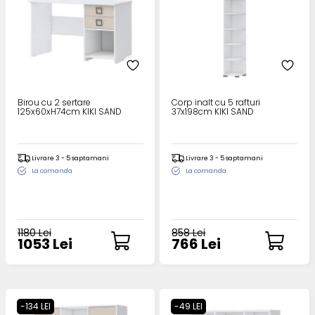
Birou cu 2 sertare
Corp inalt cu 5 rafturi
125x60xH74cm KIKI SAND
37x198cm KIKI SAND
Livrare 3 - 5 saptamani
Livrare 3 - 5 saptamani
La comanda
La comanda
1180 Lei
858 Lei
1053 Lei
766 Lei
-134 LEI
-49 LEI