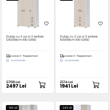
Dulap cu 3 usi si 3 sertare
Dulap cu 2 usi si 3 sertare
126x198cm KIKI SAND
84x198cm KIKI SAND
Livrare 3 - 5 saptamani
Livrare 3 - 5 saptamani
La comanda
La comanda
2798 Lei
2174 Lei
2497 Lei
1941 Lei
-193 LEI
-243 LEI