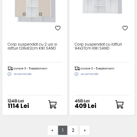
Corp suspendat cu 2 usi si
Corp suspendat cu rafturi
rafturi 128x82cm KIKI SAND
94x37cm KIKI SAND
Livrare 3 - 5 saptamani
Livrare 3 - 5 saptamani
La comanda
La comanda
1248 Lei
458 Lei
1114 Lei
409 Lei
«
1
2
»