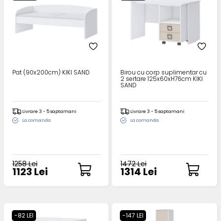
Pat (90x200cm) KIKI SAND
Birou cu corp suplimentar cu
2 sertare 125x60xH76cm KIKI
SAND
Livrare 3 - 5 saptamani
Livrare 3 - 5 saptamani
La comanda
La comanda
1258 Lei
1472 Lei
1123 Lei
1314 Lei
-82 LEI
-147 LEI