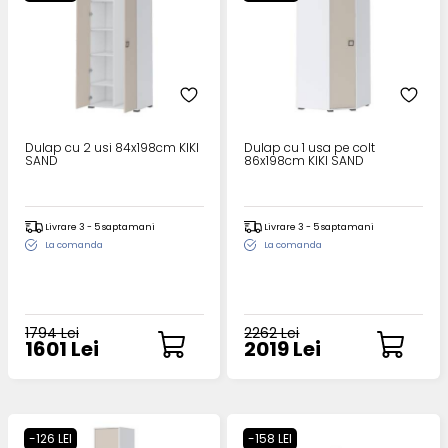
Dulap cu 2 usi 84x198cm KIKI
Dulap cu 1 usa pe colt
SAND
86x198cm KIKI SAND
Livrare 3 - 5 saptamani
Livrare 3 - 5 saptamani
La comanda
La comanda
1794 Lei
2262 Lei
1601 Lei
2019 Lei
-126 LEI
-158 LEI