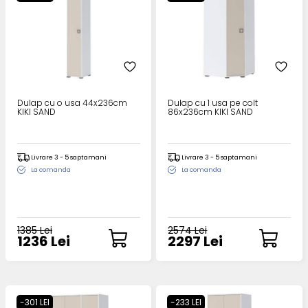
Dulap cu o usa 44x236cm
Dulap cu 1 usa pe colt
KIKI SAND
86x236cm KIKI SAND
Livrare 3 - 5 saptamani
Livrare 3 - 5 saptamani
La comanda
La comanda
1385 Lei
2574 Lei
1236 Lei
2297 Lei
-301 LEI
-233 LEI