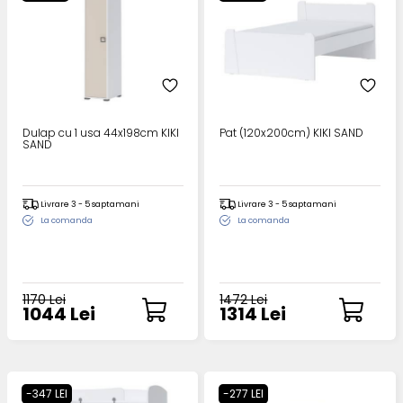
Dulap cu 1 usa 44x198cm KIKI
Pat (120x200cm) KIKI SAND
SAND
Livrare 3 - 5 saptamani
Livrare 3 - 5 saptamani
La comanda
La comanda
1170 Lei
1472 Lei
1044 Lei
1314 Lei
-347 LEI
-277 LEI