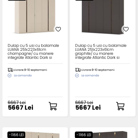
Dulap cu 5 usi cu balamale
Dulap cu 5 usi cu balamale
LUANA 251x223x61cm
LUANA 251x223x61cm
champagne/ cu manere
graphite/ cu manere
integrate Atlantic Dark si
integrate Atlantic Dark si
sistem de iluminare
sistem de iluminare
Livrare 8-10 saptamani
Livrare 8-10 saptamani
La comanda
La comanda
6667 Lei
6667 Lei
5667 Lei
5667 Lei
-1166 LEI
-1166 LEI