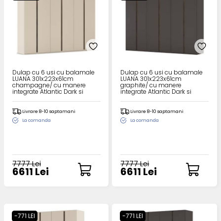
Dulap cu 6 usi cu balamale
Dulap cu 6 usi cu balamale
LUANA 301x223x61cm
LUANA 301x223x61cm
champagne/ cu manere
graphite/ cu manere
integrate Atlantic Dark si
integrate Atlantic Dark si
sistem de iluminare
sistem de iluminare
Livrare 8-10 saptamani
Livrare 8-10 saptamani
La comanda
La comanda
7777 Lei
7777 Lei
6611 Lei
6611 Lei
-771 LEI
-771 LEI