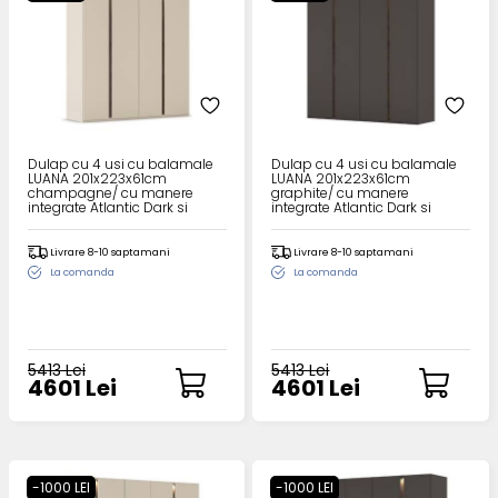
Dulap cu 4 usi cu balamale
Dulap cu 4 usi cu balamale
LUANA 201x223x61cm
LUANA 201x223x61cm
champagne/ cu manere
graphite/ cu manere
integrate Atlantic Dark si
integrate Atlantic Dark si
sistem de iluminare
sistem de iluminare
Livrare 8-10 saptamani
Livrare 8-10 saptamani
La comanda
La comanda
5413 Lei
5413 Lei
4601 Lei
4601 Lei
-1000 LEI
-1000 LEI