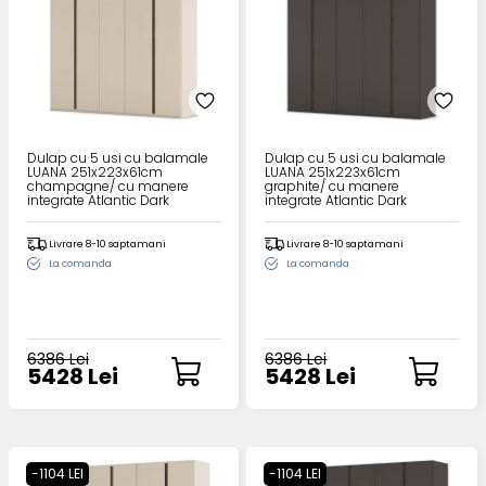
Dulap cu 5 usi cu balamale
Dulap cu 5 usi cu balamale
LUANA 251x223x61cm
LUANA 251x223x61cm
champagne/ cu manere
graphite/ cu manere
integrate Atlantic Dark
integrate Atlantic Dark
Livrare 8-10 saptamani
Livrare 8-10 saptamani
La comanda
La comanda
6386 Lei
6386 Lei
5428 Lei
5428 Lei
-1104 LEI
-1104 LEI