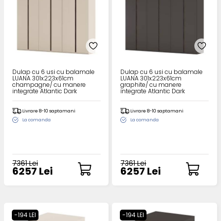
Dulap cu 6 usi cu balamale
Dulap cu 6 usi cu balamale
LUANA 301x223x61cm
LUANA 301x223x61cm
champagne/ cu manere
graphite/ cu manere
integrate Atlantic Dark
integrate Atlantic Dark
Livrare 8-10 saptamani
Livrare 8-10 saptamani
La comanda
La comanda
7361 Lei
7361 Lei
6257 Lei
6257 Lei
-194 LEI
-194 LEI