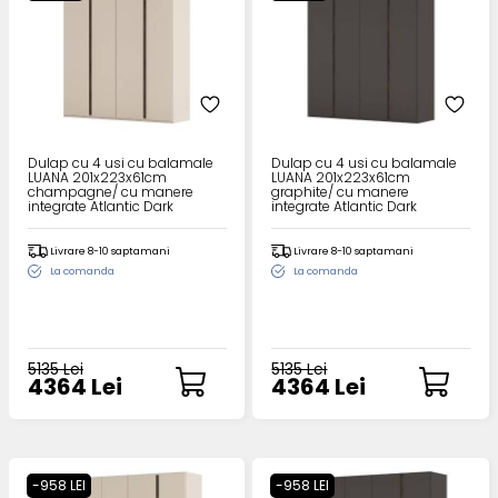
Dulap cu 4 usi cu balamale
Dulap cu 4 usi cu balamale
LUANA 201x223x61cm
LUANA 201x223x61cm
champagne/ cu manere
graphite/ cu manere
integrate Atlantic Dark
integrate Atlantic Dark
Livrare 8-10 saptamani
Livrare 8-10 saptamani
La comanda
La comanda
5135 Lei
5135 Lei
4364 Lei
4364 Lei
-958 LEI
-958 LEI