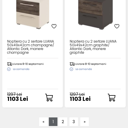
Noptiera cu 2 sertare LUANA
Noptiera cu 2 sertare LUANA
50x49x42cm champagne/
50x49x42cm graphite/
Atlantic Dark, manere
Atlantic Dark, manere
champagne
graphite
Livrare 8-10 saptamani
Livrare 8-10 saptamani
La comanda
La comanda
1297 Lei
1297 Lei
1103 Lei
1103 Lei
«
1
2
3
»