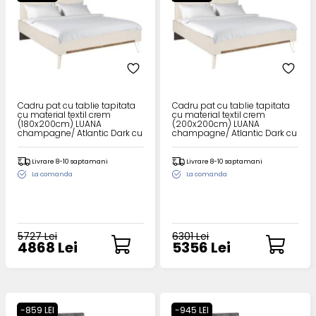
Cadru pat cu tablie tapitata
Cadru pat cu tablie tapitata
cu material textil crem
cu material textil crem
(180x200cm) LUANA
(200x200cm) LUANA
champagne/ Atlantic Dark cu
champagne/ Atlantic Dark cu
sistem de iluminare LED
sistem de iluminare LED
Livrare 8-10 saptamani
Livrare 8-10 saptamani
La comanda
La comanda
5727 Lei
6301 Lei
4868 Lei
5356 Lei
-859 LEI
-945 LEI