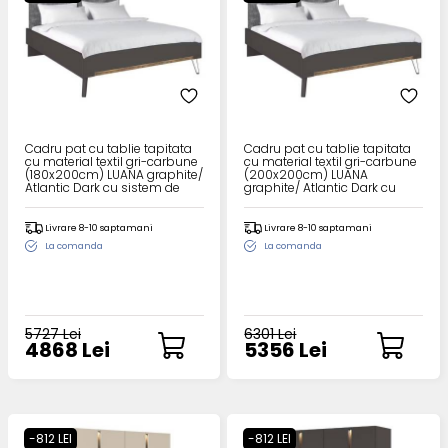
Cadru pat cu tablie tapitata
Cadru pat cu tablie tapitata
cu material textil gri-carbune
cu material textil gri-carbune
(180x200cm) LUANA graphite/
(200x200cm) LUANA
Atlantic Dark cu sistem de
graphite/ Atlantic Dark cu
iluminare LED
sistem de iluminare LED
Livrare 8-10 saptamani
Livrare 8-10 saptamani
La comanda
La comanda
5727 Lei
6301 Lei
4868 Lei
5356 Lei
-812 LEI
-812 LEI