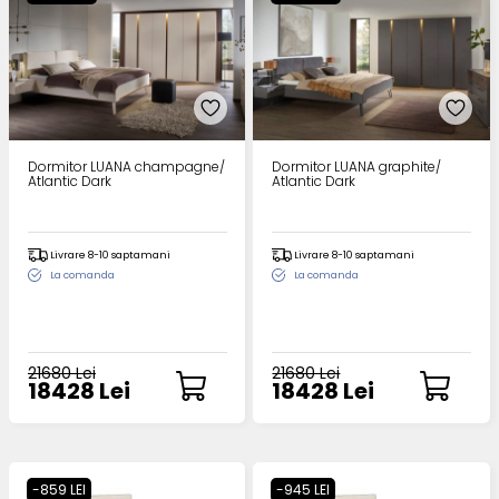
Dormitor LUANA champagne/
Dormitor LUANA graphite/
Atlantic Dark
Atlantic Dark
Livrare 8-10 saptamani
Livrare 8-10 saptamani
La comanda
La comanda
21680 Lei
21680 Lei
18428 Lei
18428 Lei
-859 LEI
-945 LEI