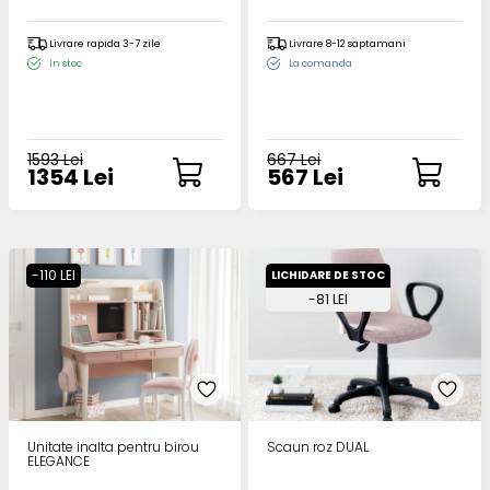
Livrare rapida 3-7 zile
Livrare 8-12 saptamani
In stoc
La comanda
1593 Lei
667 Lei
1354 Lei
567 Lei
-110 LEI
LICHIDARE DE STOC
-81 LEI
Unitate inalta pentru birou
Scaun roz DUAL
ELEGANCE