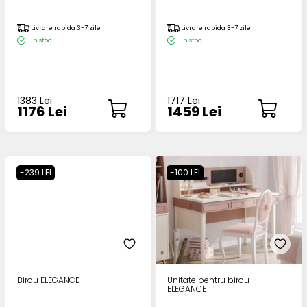
Livrare rapida 3-7 zile
Livrare rapida 3-7 zile
In stoc
In stoc
1383 Lei
1717 Lei
1176 Lei
1459 Lei
-239 LEI
-100 LEI
Birou ELEGANCE
Unitate pentru birou
ELEGANCE