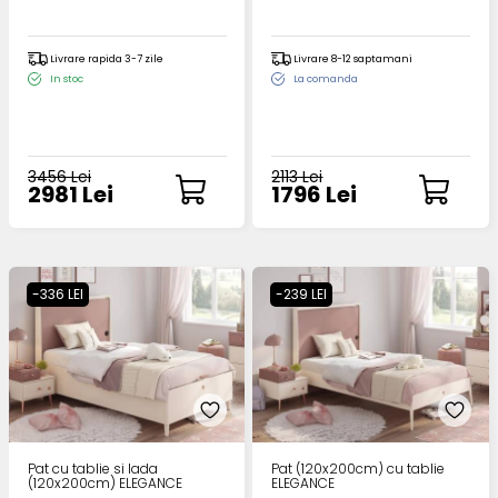
Livrare rapida 3-7 zile
Livrare 8-12 saptamani
In stoc
La comanda
3456 Lei
2113 Lei
2981 Lei
1796 Lei
-336 LEI
-239 LEI
Pat cu tablie si lada
Pat (120x200cm) cu tablie
(120x200cm) ELEGANCE
ELEGANCE