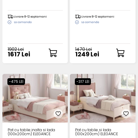
Livrare 8-12 saptamani
Livrare 8-12 saptamani
La comanda
La comanda
1902 Lei
1470 Lei
1617 Lei
1249 Lei
-475 LEI
-317 LEI
Pat cu tablie inalta si lada
Pat cu tablie si lada
(100x200cm) ELEGANCE
(100x200cm) ELEGANCE