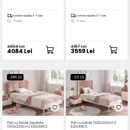
Livrare rapida 3-7 zile
Livrare rapida 3-7 zile
In stoc
In stoc
4804 Lei
4187 Lei
4084 Lei
3559 Lei
-285 LEI
-221 LEI
Pat cu tablie tapitata
Pat cu tablie (100x200cm)
(100x200cm) ELEGANCE
ELEGANCE