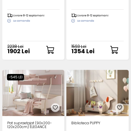
Livrare 8-12 saptamani
Livrare 8-12 saptamani
La comanda
La comanda
2238 Lei
1593 Lei
1902 Lei
1354 Lei
-545 LEI
Pat supraetajat (90x200-
Biblioteca PUPPY
120x200cm) ELEGANCE