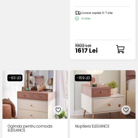
Livrare rapida 3-7 zile
In stoc
1902 Lei
1617 Lei
-63 LEI
-159 LEI
Oglinda pentru comoda
Noptiera ELEGANCE
ELEGANCE