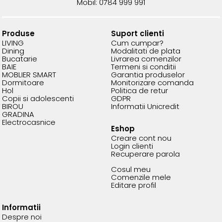
Mobil: 0784 999 991
Produse
Suport clienti
LIVING
Cum cumpar?
Dining
Modalitati de plata
Bucatarie
Livrarea comenzilor
BAIE
Termeni si conditii
MOBLIER SMART
Garantia produselor
Dormitoare
Monitorizare comanda
Hol
Politica de retur
Copii si adolescenti
GDPR
BIROU
Informatii Unicredit
GRADINA
Electrocasnice
Eshop
Creare cont nou
Login clienti
Recuperare parola
Cosul meu
Comenzile mele
Editare profil
Informatii
Despre noi