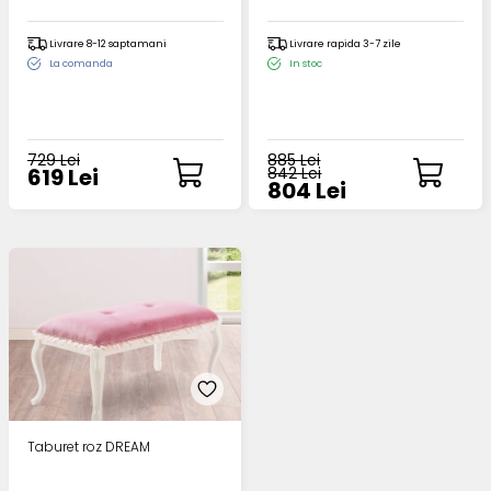
Livrare 8-12 saptamani
Livrare rapida 3-7 zile
La comanda
In stoc
729 Lei
885 Lei
619 Lei
842 Lei
804 Lei
Taburet roz DREAM