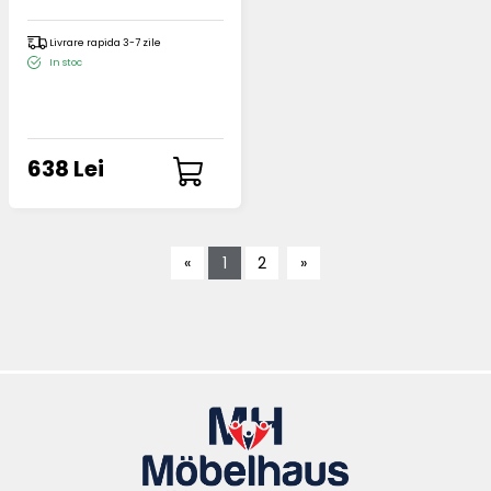
Livrare rapida 3-7 zile
In stoc
638 Lei
«
1
2
»