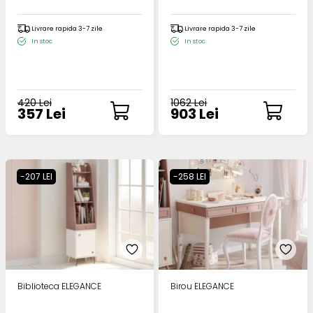
Livrare rapida 3-7 zile
Livrare rapida 3-7 zile
In stoc
In stoc
420 Lei
1062 Lei
357 Lei
903 Lei
-207 LEI
-258 LEI
Biblioteca ELEGANCE
Birou ELEGANCE