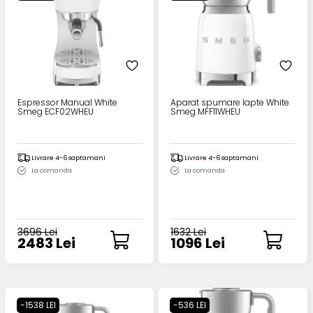
Espressor Manual White
Aparat spumare lapte White
Smeg ECF02WHEU
Smeg MFF11WHEU
Livrare 4-6 saptamani
Livrare 4-6 saptamani
La comanda
La comanda
3696 Lei
1632 Lei
2483 Lei
1096 Lei
-1538 LEI
-536 LEI