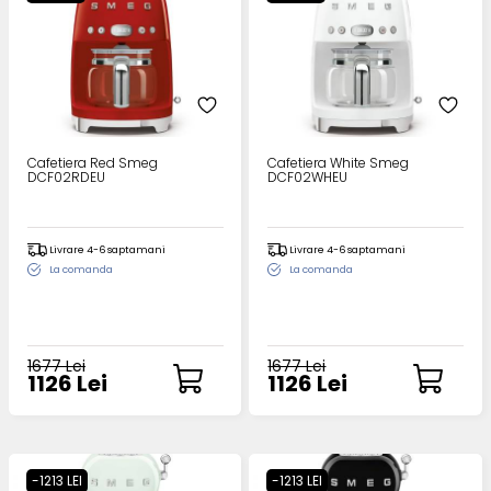
Cafetiera Red Smeg
Cafetiera White Smeg
DCF02RDEU
DCF02WHEU
Livrare 4-6 saptamani
Livrare 4-6 saptamani
La comanda
La comanda
1677 Lei
1677 Lei
1126 Lei
1126 Lei
-1213 LEI
-1213 LEI