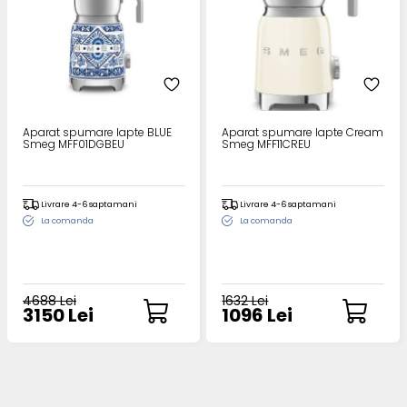
Aparat spumare lapte BLUE
Aparat spumare lapte Cream
Smeg MFF01DGBEU
Smeg MFF11CREU
Livrare 4-6 saptamani
Livrare 4-6 saptamani
La comanda
La comanda
4688 Lei
1632 Lei
3150 Lei
1096 Lei