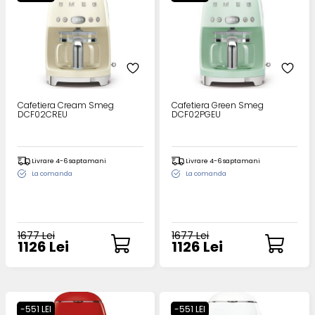
Cafetiera Cream Smeg
Cafetiera Green Smeg
DCF02CREU
DCF02PGEU
Livrare 4-6 saptamani
Livrare 4-6 saptamani
La comanda
La comanda
1677 Lei
1677 Lei
1126 Lei
1126 Lei
-551 LEI
-551 LEI