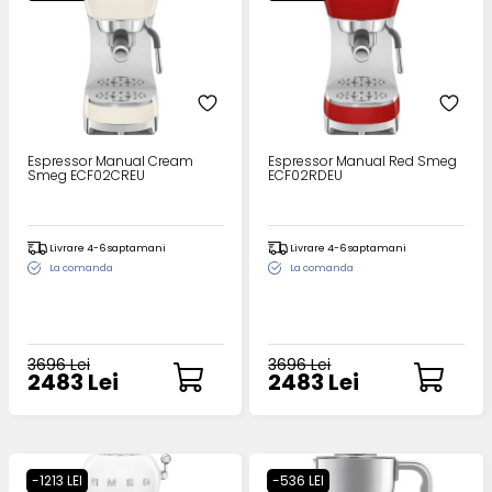
Espressor Manual Cream
Espressor Manual Red Smeg
Smeg ECF02CREU
ECF02RDEU
Livrare 4-6 saptamani
Livrare 4-6 saptamani
La comanda
La comanda
3696 Lei
3696 Lei
2483 Lei
2483 Lei
-1213 LEI
-536 LEI