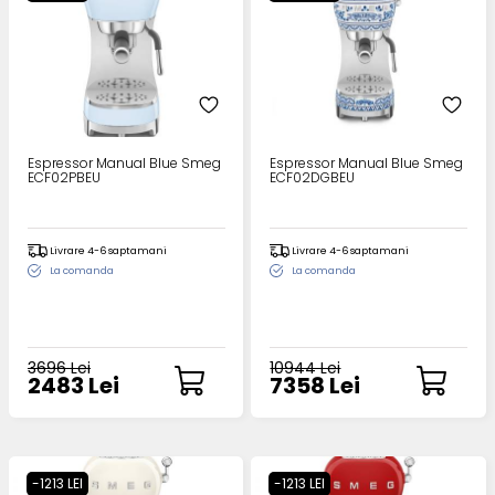
Espressor Manual Blue Smeg
Espressor Manual Blue Smeg
ECF02PBEU
ECF02DGBEU
Livrare 4-6 saptamani
Livrare 4-6 saptamani
La comanda
La comanda
3696 Lei
10944 Lei
2483 Lei
7358 Lei
-1213 LEI
-1213 LEI