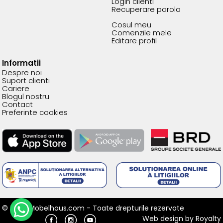
Login clienti
Recuperare parola
Cosul meu
Comenzile mele
Editare profil
Informatii
Despre noi
Suport clienti
Cariere
Blogul nostru
Contact
Preferinte cookies
© 2026 Mobelhaus.com - Toate drepturile rezervate
Web design
by
Royalty