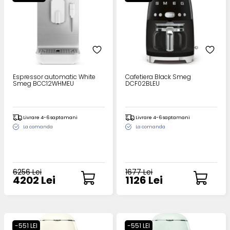
Espressor automatic White
Cafetiera Black Smeg
Smeg BCC12WHMEU
DCF02BLEU
Livrare 4-6 saptamani
Livrare 4-6 saptamani
La comanda
La comanda
6256 Lei
1677 Lei
4202 Lei
1126 Lei
-551 LEI
-551 LEI