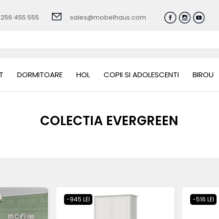
0256 455 555
sales@mobelhaus.com
T
DORMITOARE
HOL
COPII SI ADOLESCENTI
BIROU
COLECTIA EVERGREEN
-945 LEI
-516 LEI