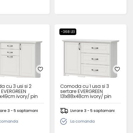
-368 LEI
 cu 3 usi si 2
Comoda cu 1 usa si 3
e EVERGREEN
sertare EVERGREEN
2x49cm ivory/ pin
131x88x48cm ivory/ pin
polar
rare 3 - 5 saptamani
Livrare 3 - 5 saptamani
 comanda
La comanda