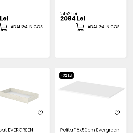
i
2452 Lei
Lei
2084 Lei
ADAUGA IN COS
ADAUGA IN COS
-32 LEI
 pat EVERGREEN
Polita 118x50cm Evergreen