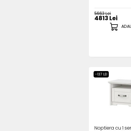
5663 Lei
4813 Lei
ADAU
-137 LEI
Noptiera cu 1 se