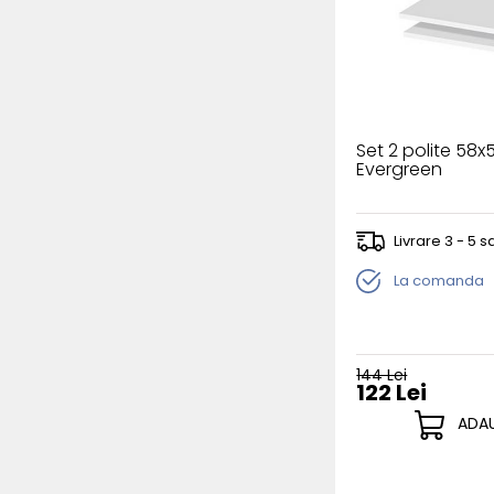
Set 2 polite 58
Evergreen
Livrare 3 - 5
La comanda
144 Lei
122 Lei
ADAU