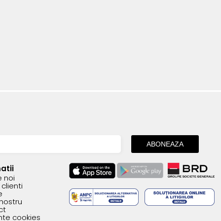
atii
 noi
clienti
e
 nostru
ct
inte cookies