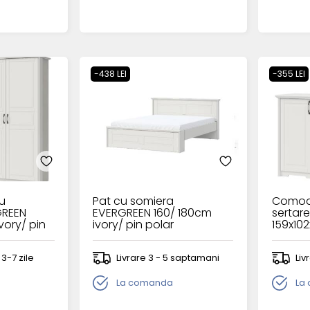
-438 LEI
-355 LEI
cu
Pat cu somiera
Comoda
GREEN
EVERGREEN 160/ 180cm
sertar
ory/ pin
ivory/ pin polar
159x10
polar
 3-7 zile
Livrare 3 - 5 saptamani
Liv
La comanda
La