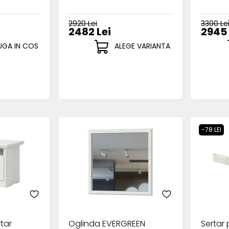
2920 Lei
3300 Le
2482 Lei
2945 
GA IN COS
ALEGE VARIANTA
-78 LEI
rtar
Oglinda EVERGREEN
Sertar