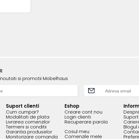
R
e noutati si promotii Mobelhaus
Suport clienti
Eshop
Inform
Cum cumpar?
Creare cont nou
Despre
Modalitati de plata
Login clienti
Suport 
Livrarea comenzilor
Recuperare parola
Carier
Termeni si conditii
Blogul
Cosul meu
Garantia produselor
Conta
Comenzile mele
Monitorizare comanda
Prefer