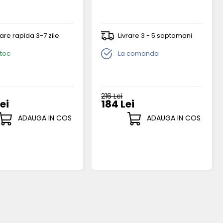
rare rapida 3-7 zile
Livrare 3 - 5 saptamani
stoc
La comanda
216 Lei
ei
184 Lei
ADAUGA IN COS
ADAUGA IN COS