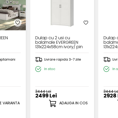
REEN
Dulap cu 2 usi cu
Dulap c
balamale EVERGREEN
balama
131x224x58cm ivory/ pin
131x224
polar
polar
 saptamani
Livrare rapida 3-7 zile
Liv
In stoc
In 
3444 Lei
3444 Le
2499 Lei
2928 
E VARIANTA
ADAUGA IN COS