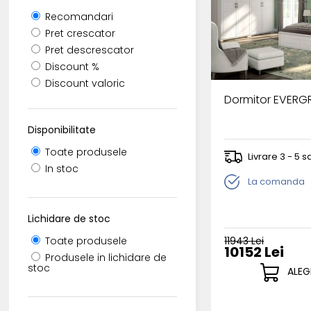
Recomandari
Pret crescator
Pret descrescator
Discount %
Discount valoric
Dormitor EVERG
Disponibilitate
Toate produsele
Livrare 3 - 5
In stoc
La comanda
Lichidare de stoc
11943 Lei
Toate produsele
10152 Lei
Produsele in lichidare de
stoc
ALEG