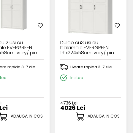
u 2 usi cu
Dulap cu3 usi cu
le EVERGREEN
balamale EVERGREEN
x58cm ivory/ pin
191x224x58cm ivory/ pin
polar
rare rapida 3-7 zile
Livrare rapida 3-7 zile
stoc
In stoc
i
4736 Lei
Lei
4026 Lei
ADAUGA IN COS
ADAUGA IN COS