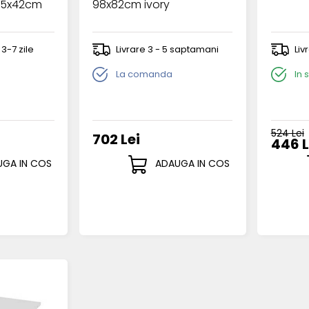
45x42cm
98x82cm ivory
 3-7 zile
Livrare 3 - 5 saptamani
Liv
La comanda
In 
524 Lei
702 Lei
446 L
GA IN COS
ADAUGA IN COS