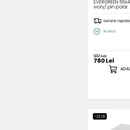
EVERGREEN 56x
ivory/ pin polar
Livrare rapida
In stoc
917 Lei
780 Lei
ADAU
-22 LEI