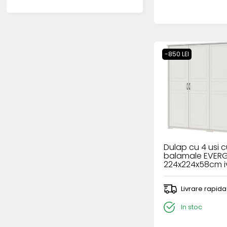
-850 LEI
Dulap cu 4 usi 
balamale EVER
224x224x58cm iv
polar
Livrare rapida
In stoc