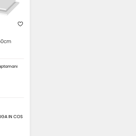
x50cm
 saptamani
GA IN COS