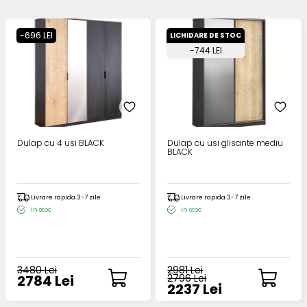
-696 LEI
LICHIDARE DE STOC
-744 LEI
Dulap cu 4 usi BLACK
Dulap cu usi glisante mediu
BLACK
Livrare rapida 3-7 zile
Livrare rapida 3-7 zile
In stoc
In stoc
3480 Lei
2981 Lei
2784 Lei
2796 Lei
2237 Lei