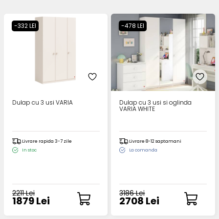
-332 LEI
-478 LEI
Dulap cu 3 usi VARIA
Dulap cu 3 usi si oglinda
VARIA WHITE
Livrare rapida 3-7 zile
Livrare 8-12 saptamani
In stoc
La comanda
2211 Lei
3186 Lei
1879 Lei
2708 Lei