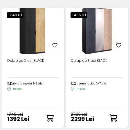
-348 LEI
-406 LEI
Dulap cu 2 usi BLACK
Dulap cu 3 usi BLACK
Livrare rapida 3-7 zile
Livrare rapida 3-7 zile
In stoc
In stoc
1740 Lei
2705 Lei
1392 Lei
2299 Lei