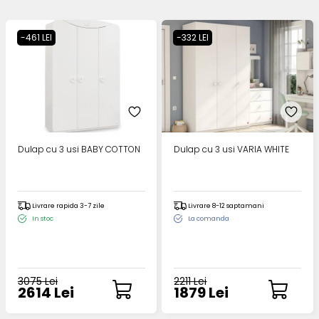
-461 LEI
-332 LEI
Dulap cu 3 usi BABY COTTON
Dulap cu 3 usi VARIA WHITE
Livrare rapida 3-7 zile
Livrare 8-12 saptamani
In stoc
La comanda
3075 Lei
2211 Lei
2614 Lei
1879 Lei