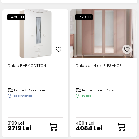
-480 LEI
-720 LEI
Dulap BABY COTTON
Dulap cu 4 usi ELEGANCE
Livrare 8-12 saptamani
Livrare rapida 3-7 zile
La comanda
In stoc
3199 Lei
4804 Lei
2719 Lei
4084 Lei