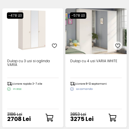
-478 LEI
-578 LEI
Dulap cu 3 usi si oglinda
Dulap cu 4 usi VARIA WHITE
VARIA
Livrare rapida 3-7 zile
Livrare 8-12 saptamani
In stoc
La comanda
3186 Lei
3853 Lei
2708 Lei
3275 Lei