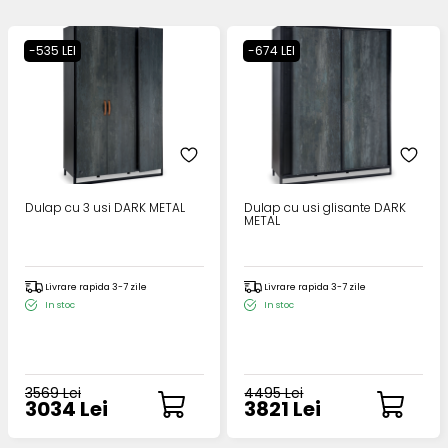
-535 LEI
-674 LEI
Dulap cu 3 usi DARK METAL
Dulap cu usi glisante DARK
METAL
Livrare rapida 3-7 zile
Livrare rapida 3-7 zile
In stoc
In stoc
3569 Lei
4495 Lei
3034 Lei
3821 Lei