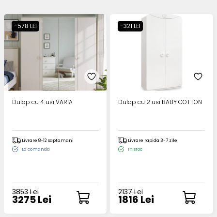
-578 LEI
-321 LEI
Dulap cu 4 usi VARIA
Dulap cu 2 usi BABY COTTON
Livrare 8-12 saptamani
Livrare rapida 3-7 zile
La comanda
In stoc
3853 Lei
2137 Lei
3275 Lei
1816 Lei