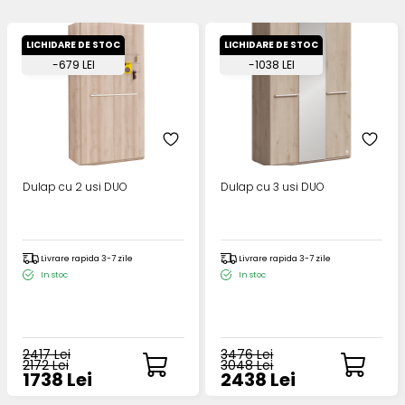
LICHIDARE DE STOC
LICHIDARE DE STOC
-679 LEI
-1038 LEI
Dulap cu 2 usi DUO
Dulap cu 3 usi DUO
Livrare rapida 3-7 zile
Livrare rapida 3-7 zile
In stoc
In stoc
2417 Lei
3476 Lei
2172 Lei
3048 Lei
1738 Lei
2438 Lei