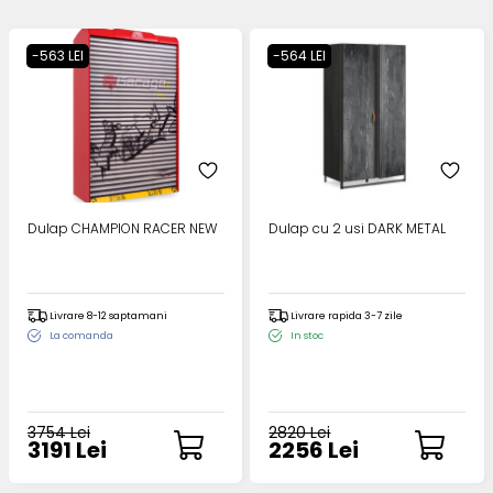
-563 LEI
-564 LEI
Dulap CHAMPION RACER NEW
Dulap cu 2 usi DARK METAL
Livrare 8-12 saptamani
Livrare rapida 3-7 zile
La comanda
In stoc
3754 Lei
2820 Lei
3191 Lei
2256 Lei