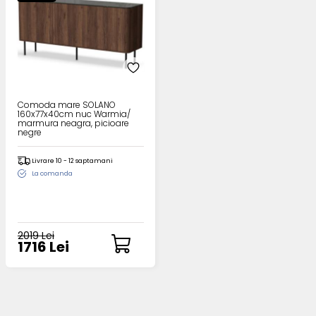
Comoda mare SOLANO
160x77x40cm nuc Warmia/
marmura neagra, picioare
negre
Livrare 10 - 12 saptamani
La comanda
2019 Lei
1716 Lei