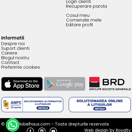
Login clienti
Recuperare parola
Cosul meu
Comenzile mele
Editare profil
Informatii
Despre noi
Suport clienti
Cariere
Blogul nostru
Contact
Preferinte cookies
© 2026 Mobelhaus.com - Toate drepturile rezervate
Web design
by
Royalty