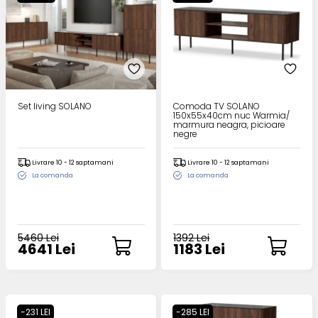
Set living SOLANO
Comoda TV SOLANO
150x55x40cm nuc Warmia/
marmura neagra, picioare
negre
Livrare 10 - 12 saptamani
Livrare 10 - 12 saptamani
La comanda
La comanda
5460 Lei
1392 Lei
4641 Lei
1183 Lei
-231 LEI
-285 LEI