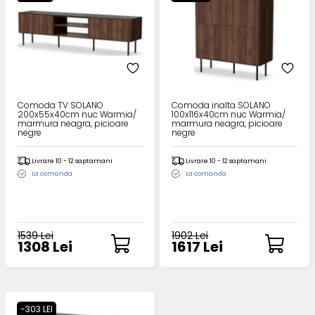
Comoda TV SOLANO
Comoda inalta SOLANO
200x55x40cm nuc Warmia/
100x116x40cm nuc Warmia/
marmura neagra, picioare
marmura neagra, picioare
negre
negre
Livrare 10 - 12 saptamani
Livrare 10 - 12 saptamani
La comanda
La comanda
1539 Lei
1902 Lei
1308 Lei
1617 Lei
-303 LEI