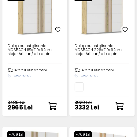
Dulap cu usi glisante
Dulap cu usi glisante
MOSBACH 181x210x62cm
MOSBACH 226x210x62cm
stejar Artisan/ alb alpin
stejar Artisan/ alb alpin
Livrare 8-10 saptamani
Livrare 8-10 saptamani
La comanda
La comanda
3489 Lei
3920 Lei
2965 Lei
3332 Lei
-769 LEI
-769 LEI