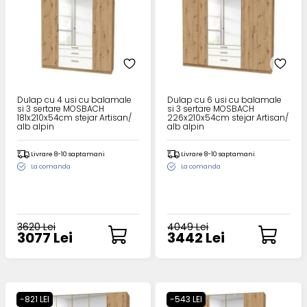
Dulap cu 4 usi cu balamale
Dulap cu 6 usi cu balamale
si 3 sertare MOSBACH
si 3 sertare MOSBACH
181x210x54cm stejar Artisan/
226x210x54cm stejar Artisan/
alb alpin
alb alpin
Livrare 8-10 saptamani
Livrare 8-10 saptamani
La comanda
La comanda
3620 Lei
4049 Lei
3077 Lei
3442 Lei
-821 LEI
-543 LEI