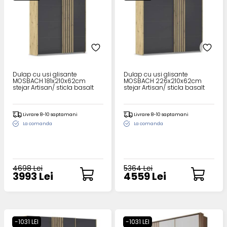
Dulap cu usi glisante
Dulap cu usi glisante
MOSBACH 181x210x62cm
MOSBACH 226x210x62cm
stejar Artisan/ sticla basalt
stejar Artisan/ sticla basalt
Livrare 8-10 saptamani
Livrare 8-10 saptamani
La comanda
La comanda
4698 Lei
5364 Lei
3993 Lei
4559 Lei
-1031 LEI
-1031 LEI