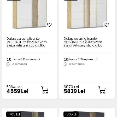
Dulap cu usi glisante
Dulap cu usi glisante
MOSBACH 226x210x62cm
MOSBACH 271x210x62cm
stejar Artisan/ sticla alba
stejar Artisan/ sticla alba
Livrare 8-10 saptamani
Livrare 8-10 saptamani
La comanda
La comanda
5364 Lei
6870 Lei
4559 Lei
5839 Lei
-705 LEI
-805 LEI