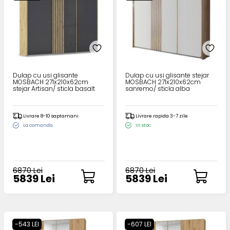
Dulap cu usi glisante
Dulap cu usi glisante stejar
MOSBACH 271x210x62cm
MOSBACH 271x210x62cm
stejar Artisan/ sticla basalt
sanremo/ sticla alba
Livrare 8-10 saptamani
Livrare rapida 3-7 zile
La comanda
In stoc
6870 Lei
6870 Lei
5839 Lei
5839 Lei
-543 LEI
-607 LEI