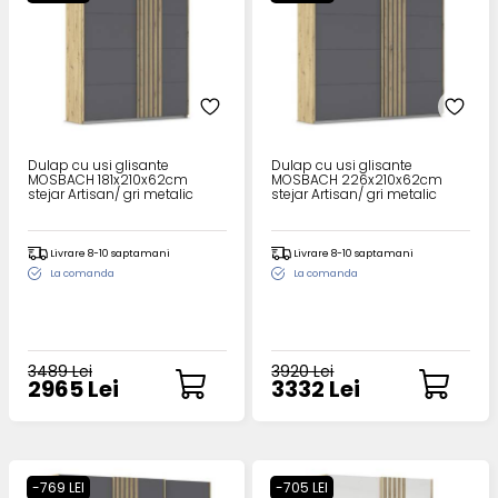
Dulap cu usi glisante
Dulap cu usi glisante
MOSBACH 181x210x62cm
MOSBACH 226x210x62cm
stejar Artisan/ gri metalic
stejar Artisan/ gri metalic
Livrare 8-10 saptamani
Livrare 8-10 saptamani
La comanda
La comanda
3489 Lei
3920 Lei
2965 Lei
3332 Lei
-769 LEI
-705 LEI