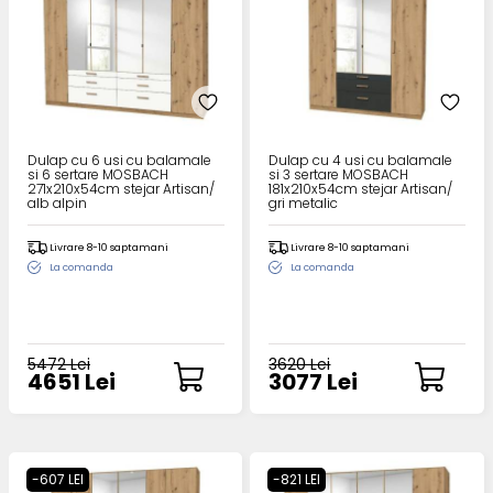
Dulap cu 6 usi cu balamale
Dulap cu 4 usi cu balamale
si 6 sertare MOSBACH
si 3 sertare MOSBACH
271x210x54cm stejar Artisan/
181x210x54cm stejar Artisan/
alb alpin
gri metalic
Livrare 8-10 saptamani
Livrare 8-10 saptamani
La comanda
La comanda
5472 Lei
3620 Lei
4651 Lei
3077 Lei
-607 LEI
-821 LEI