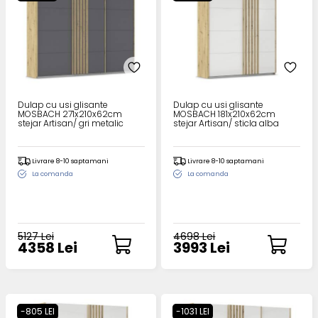
Dulap cu usi glisante
Dulap cu usi glisante
MOSBACH 271x210x62cm
MOSBACH 181x210x62cm
stejar Artisan/ gri metalic
stejar Artisan/ sticla alba
Livrare 8-10 saptamani
Livrare 8-10 saptamani
La comanda
La comanda
5127 Lei
4698 Lei
4358 Lei
3993 Lei
-805 LEI
-1031 LEI