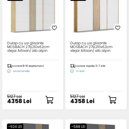
Dulap cu usi glisante
Dulap cu usi glisante
MOSBACH 271x210x62cm
MOSBACH 271x210x62cm
stejar Artisan/ alb alpin
stejar Artisan/ alb alpin
Livrare 8-10 saptamani
Livrare rapida 3-7 zile
La comanda
In stoc
5127 Lei
5127 Lei
4358 Lei
4358 Lei
-524 LEI
-588 LEI