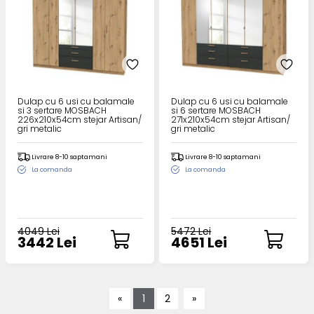
Dulap cu 6 usi cu balamale
Dulap cu 6 usi cu balamale
si 3 sertare MOSBACH
si 6 sertare MOSBACH
226x210x54cm stejar Artisan/
271x210x54cm stejar Artisan/
gri metalic
gri metalic
Livrare 8-10 saptamani
Livrare 8-10 saptamani
La comanda
La comanda
4049 Lei
5472 Lei
3442 Lei
4651 Lei
«
1
2
»