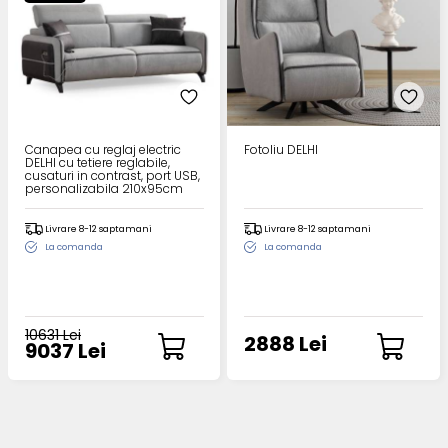
Canapea cu reglaj electric
Fotoliu DELHI
DELHI cu tetiere reglabile,
cusaturi in contrast, port USB,
personalizabila 210x95cm
Livrare 8-12 saptamani
Livrare 8-12 saptamani
La comanda
La comanda
10631 Lei
2888 Lei
9037 Lei