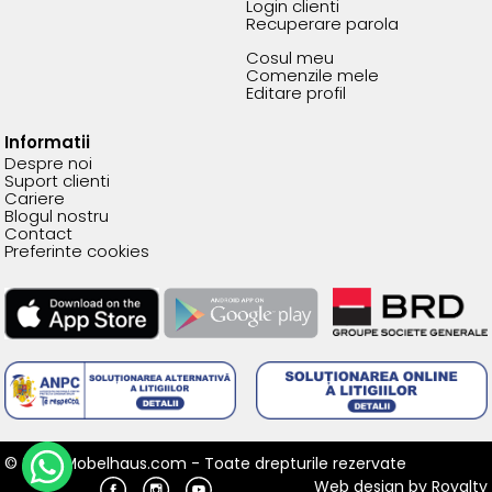
Login clienti
Recuperare parola
Cosul meu
Comenzile mele
Editare profil
Informatii
Despre noi
Suport clienti
Cariere
Blogul nostru
Contact
Preferinte cookies
© 2026 Mobelhaus.com - Toate drepturile rezervate
Web design
by
Royalty