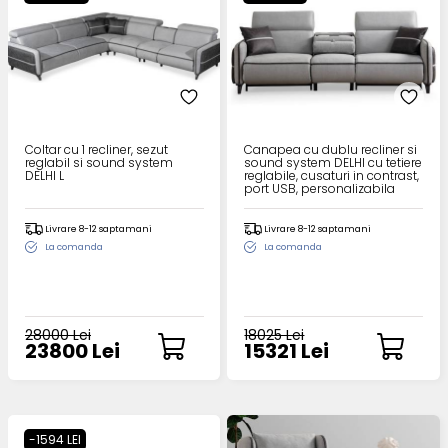
Coltar cu 1 recliner, sezut
Canapea cu dublu recliner si
reglabil si sound system
sound system DELHI cu tetiere
DELHI L
reglabile, cusaturi in contrast,
port USB, personalizabila
240x95cm
Livrare 8-12 saptamani
Livrare 8-12 saptamani
La comanda
La comanda
28000 Lei
18025 Lei
23800 Lei
15321 Lei
-1594 LEI