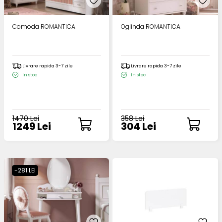
Comoda ROMANTICA
Oglinda ROMANTICA
Livrare rapida 3-7 zile
Livrare rapida 3-7 zile
In stoc
In stoc
1470 Lei
358 Lei
1249 Lei
304 Lei
-281 LEI