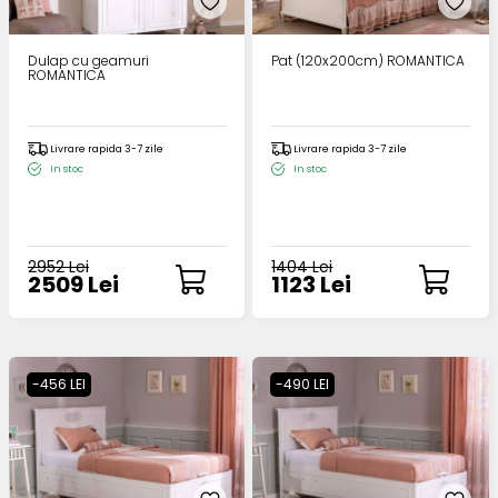
Dulap cu geamuri
Pat (120x200cm) ROMANTICA
ROMANTICA
Livrare rapida 3-7 zile
Livrare rapida 3-7 zile
In stoc
In stoc
2952 Lei
1404 Lei
2509 Lei
1123 Lei
-456 LEI
-490 LEI