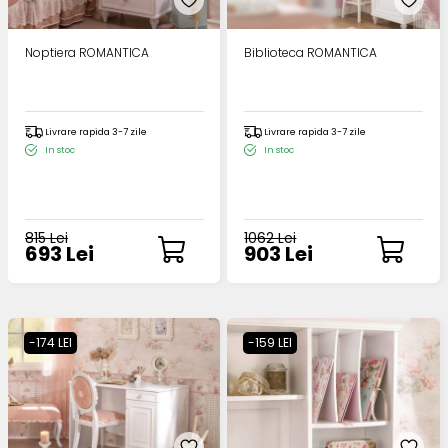
Noptiera ROMANTICA
Biblioteca ROMANTICA
Livrare rapida 3-7 zile
Livrare rapida 3-7 zile
In stoc
In stoc
815 Lei
1062 Lei
693 Lei
903 Lei
-174 LEI
-159 LEI