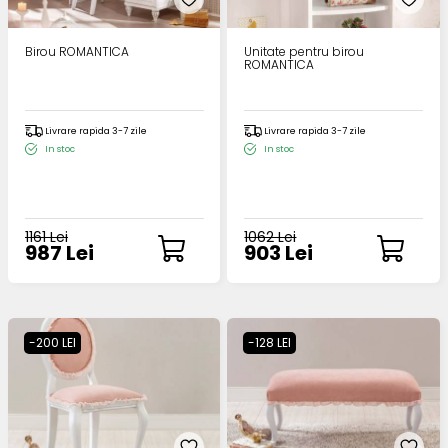
Birou ROMANTICA
Unitate pentru birou
ROMANTICA
Livrare rapida 3-7 zile
Livrare rapida 3-7 zile
In stoc
In stoc
1161 Lei
1062 Lei
987 Lei
903 Lei
-200 LEI
-128 LEI