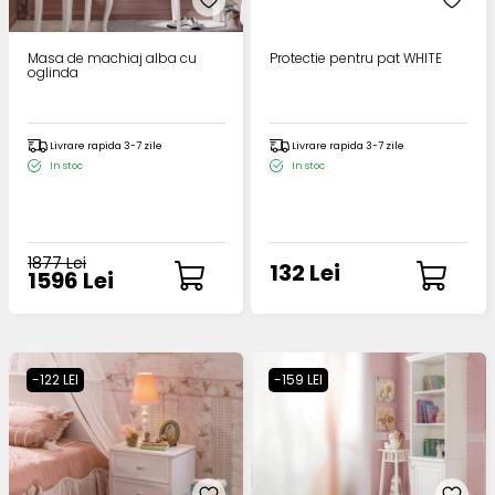
Masa de machiaj alba cu
Protectie pentru pat WHITE
oglinda
Livrare rapida 3-7 zile
Livrare rapida 3-7 zile
In stoc
In stoc
1877 Lei
132 Lei
1596 Lei
-122 LEI
-159 LEI