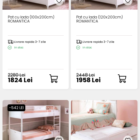
Pat cu lada (100x200cm)
Pat cu lada (120x200cm)
ROMANTICA
ROMANTICA
Livrare rapida 3-7 zile
Livrare rapida 3-7 zile
In stoc
In stoc
2280 Lei
2448 Lei
1824 Lei
1958 Lei
-542 LEI