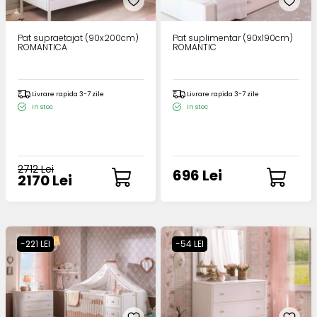
Pat supraetajat (90x200cm)
Pat suplimentar (90x190cm)
ROMANTICA
ROMANTIC
Livrare rapida 3-7 zile
Livrare rapida 3-7 zile
In stoc
In stoc
2712 Lei
696 Lei
2170 Lei
-221 LEI
-54 LEI