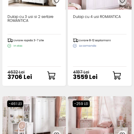
Dulap cu 3 usi si 2 sertare
Dulap cu 4 usi ROMANTICA
ROMANTICA
Livrare rapida 3-7 zile
Livrare 8-12 saptamani
In stoc
La comanda
4632 Lei
4187 Lei
3706 Lei
3559 Lei
-461 LEI
-259 LEI