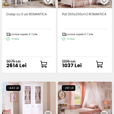
Dulap cu 3 usi ROMANTICA
Pat (100x200cm) ROMANTICA
Livrare rapida 3-7 zile
Livrare rapida 3-7 zile
In stoc
In stoc
3075 Lei
1296 Lei
2614 Lei
1037 Lei
-443 LEI
-281 LEI