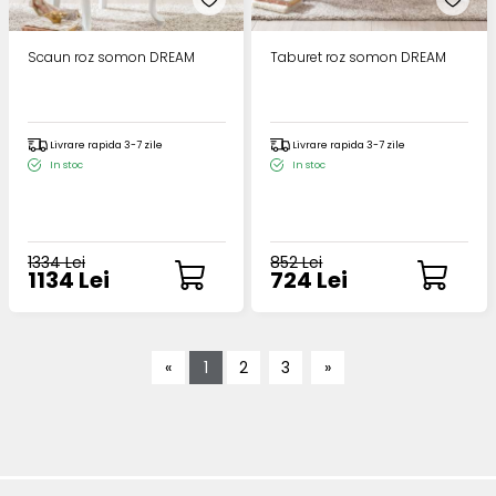
Scaun roz somon DREAM
Taburet roz somon DREAM
Livrare rapida 3-7 zile
Livrare rapida 3-7 zile
In stoc
In stoc
1334 Lei
852 Lei
1134 Lei
724 Lei
«
1
2
3
»