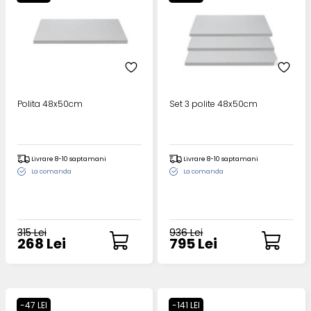
Polita 48x50cm
Set 3 polite 48x50cm
Livrare 8-10 saptamani
Livrare 8-10 saptamani
La comanda
La comanda
315 Lei
936 Lei
268 Lei
795 Lei
-47 LEI
-141 LEI