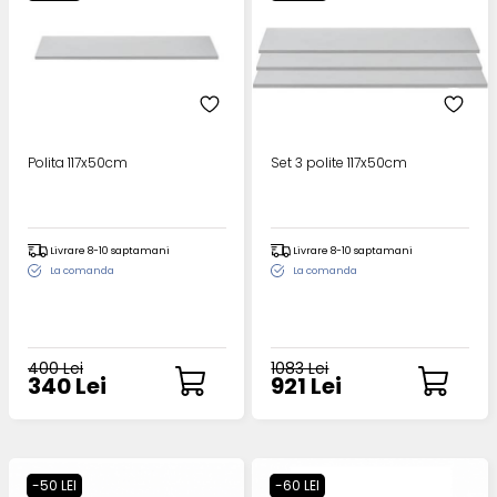
Polita 117x50cm
Set 3 polite 117x50cm
Livrare 8-10 saptamani
Livrare 8-10 saptamani
La comanda
La comanda
400 Lei
1083 Lei
340 Lei
921 Lei
-50 LEI
-60 LEI