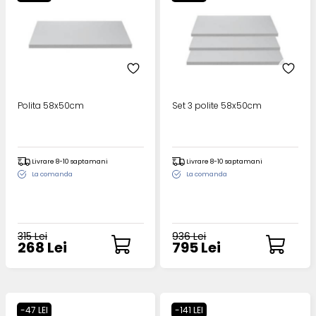
Polita 58x50cm
Set 3 polite 58x50cm
Livrare 8-10 saptamani
Livrare 8-10 saptamani
La comanda
La comanda
315 Lei
936 Lei
268 Lei
795 Lei
-47 LEI
-141 LEI