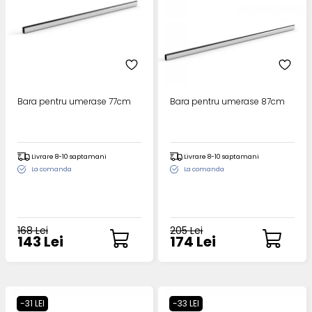
Bara pentru umerase 77cm
Bara pentru umerase 87cm
Livrare 8-10 saptamani
Livrare 8-10 saptamani
La comanda
La comanda
168 Lei
205 Lei
143 Lei
174 Lei
-31 LEI
-33 LEI