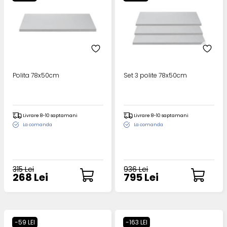
Polita 78x50cm
Set 3 polite 78x50cm
Livrare 8-10 saptamani
Livrare 8-10 saptamani
La comanda
La comanda
315 Lei
936 Lei
268 Lei
795 Lei
-59 LEI
-163 LEI