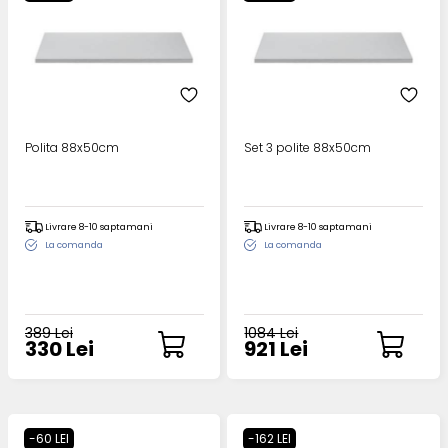
Polita 88x50cm
Set 3 polite 88x50cm
Livrare 8-10 saptamani
Livrare 8-10 saptamani
La comanda
La comanda
389 Lei
1084 Lei
330 Lei
921 Lei
-60 LEI
-162 LEI