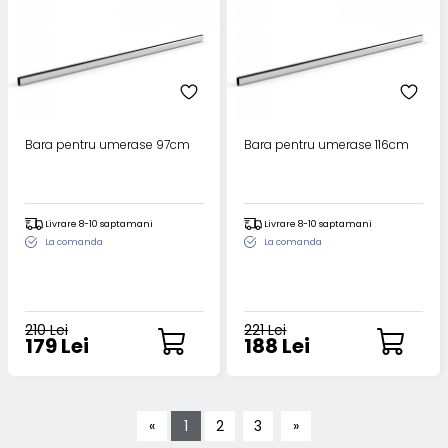
Bara pentru umerase 97cm
Bara pentru umerase 116cm
Livrare 8-10 saptamani
Livrare 8-10 saptamani
La comanda
La comanda
210 Lei
221 Lei
179 Lei
188 Lei
«
1
2
3
»