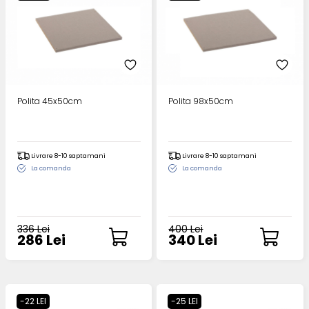
Polita 45x50cm
Polita 98x50cm
Livrare 8-10 saptamani
Livrare 8-10 saptamani
La comanda
La comanda
336 Lei
400 Lei
286 Lei
340 Lei
-22 LEI
-25 LEI