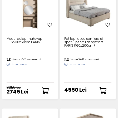
Modul dulap make-up
Pat tapitat cu somiera si
100x230x59cm PARIS
spatiu pentru depozitare
PARIS (160x200cm)
Livrare 10-12 saptamani
Livrare 10-12 saptamani
La comanda
La comanda
3050 Lei
4550 Lei
2745 Lei