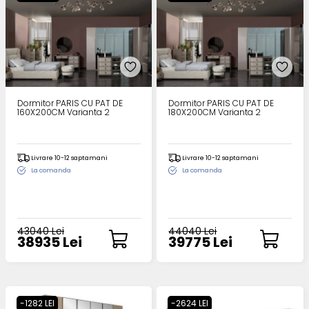
Dormitor PARIS CU PAT DE
Dormitor PARIS CU PAT DE
160X200CM Varianta 2
180X200CM Varianta 2
Livrare 10-12 saptamani
Livrare 10-12 saptamani
La comanda
La comanda
43040 Lei
44040 Lei
38935 Lei
39775 Lei
-1282 LEI
-2624 LEI