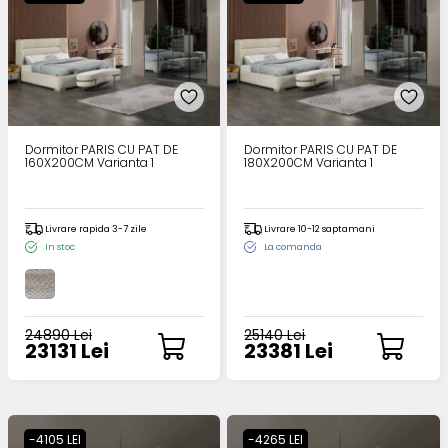
Dormitor PARIS CU PAT DE
Dormitor PARIS CU PAT DE
160X200CM Varianta 1
180X200CM Varianta 1
Livrare rapida 3-7 zile
Livrare 10-12 saptamani
In stoc
La comanda
24890 Lei
25140 Lei
23131 Lei
23381 Lei
-4105 LEI
-4265 LEI