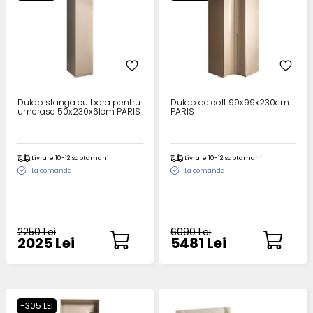
Dulap stanga cu bara pentru
Dulap de colt 99x99x230cm
umerase 50x230x61cm PARIS
PARIS
Livrare 10-12 saptamani
Livrare 10-12 saptamani
La comanda
La comanda
2250 Lei
6090 Lei
2025 Lei
5481 Lei
-305 LEI