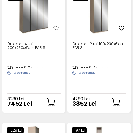
Dulap cu 4 usi
Dulap cu 2 usi 100x230x61cm
200x230x61cm PARIS
PARIS
Livrare 10-12 saptamani
Livrare 10-12 saptamani
La comanda
La comanda
8280 Lei
4280 Lei
7452 Lei
3852 Lei
-229 LEI
-97 LEI