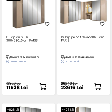
Dulap cu 6 usi
Dulap pe colt 349x230x61cm
300x230x61cm PARIS
PARIS
Livrare 10-12 saptamani
Livrare 10-12 saptamani
La comanda
La comanda
12820 Lei
26240 Lei
11538 Lei
23616 Lei
-828 LEI
-428 LEI