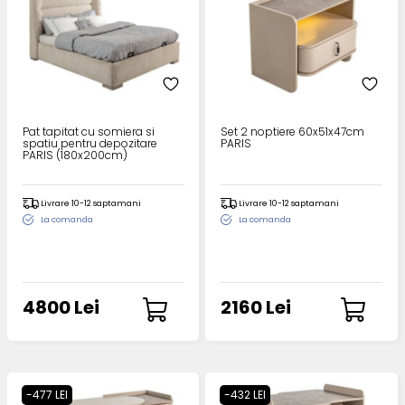
Pat tapitat cu somiera si
Set 2 noptiere 60x51x47cm
spatiu pentru depozitare
PARIS
PARIS (180x200cm)
Livrare 10-12 saptamani
Livrare 10-12 saptamani
La comanda
La comanda
4800 Lei
2160 Lei
-477 LEI
-432 LEI