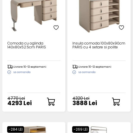
Comoda cu oglinda
Insula comoda 100x80x90cm
140x80x52.5cm PARIS
PARIS cu 4 setare si polite
Livrare 10-12 saptamani
Livrare 10-12 saptamani
La comanda
La comanda
4770 Lei
4320 Lei
4293 Lei
3888 Lei
-284 LEI
-269 LEI