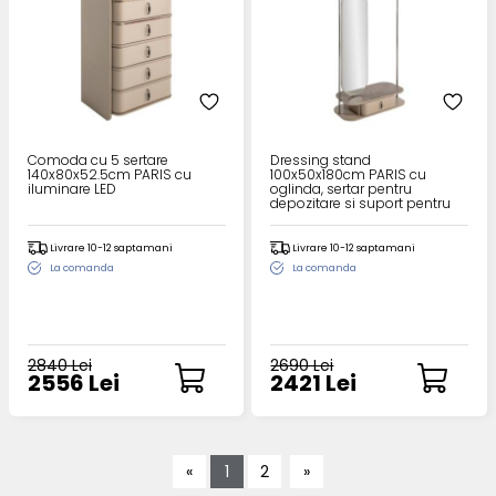
Comoda cu 5 sertare
Dressing stand
140x80x52.5cm PARIS cu
100x50x180cm PARIS cu
iluminare LED
oglinda, sertar pentru
depozitare si suport pentru
umerase
Livrare 10-12 saptamani
Livrare 10-12 saptamani
La comanda
La comanda
2840 Lei
2690 Lei
2556 Lei
2421 Lei
«
1
2
»