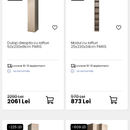
Dulap dreapta cu rafturi
Modul cu rafturi
50x230x61cm PARIS
25x230x34cm PARIS
Livrare 10-12 saptamani
Livrare 10-12 saptamani
La comanda
La comanda
2290 Lei
970 Lei
2061 Lei
873 Lei
-225 LEI
-609 LEI