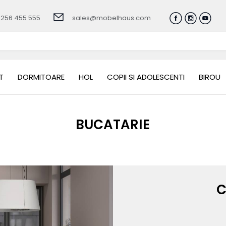
0256 455 555
sales@mobelhaus.com
T
DORMITOARE
HOL
COPII SI ADOLESCENTI
BIROU
BUCATARIE
C