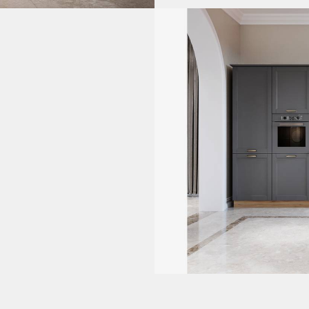
l
ipare,