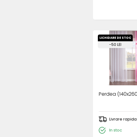
LICHIDARE DE STOC
-50 LEI
Perdea (140x26
Livrare rapida
In stoc