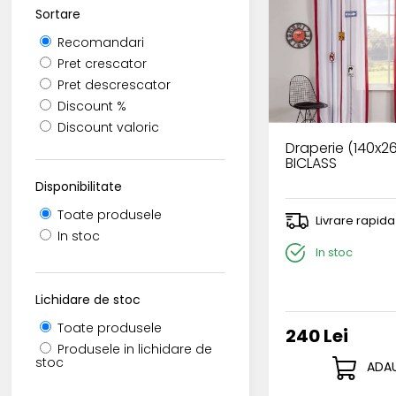
Sortare
Recomandari
Pret crescator
Pret descrescator
Discount %
Discount valoric
Draperie (140x
BICLASS
Disponibilitate
Toate produsele
Livrare rapida
In stoc
In stoc
Lichidare de stoc
Toate produsele
240 Lei
Produsele in lichidare de
stoc
ADAU