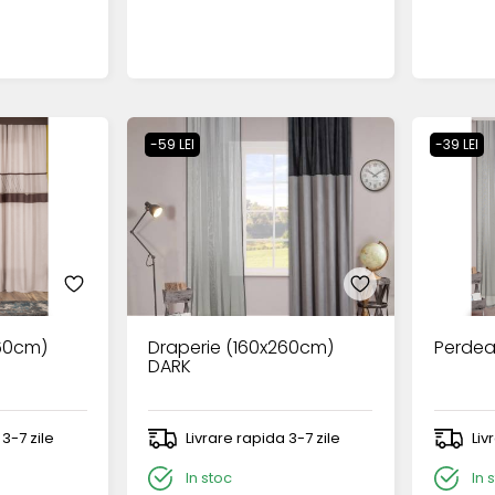
-59 LEI
-39 LEI
260cm)
Draperie (160x260cm)
Perdea
DARK
 3-7 zile
Livrare rapida 3-7 zile
Liv
In stoc
In 