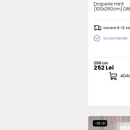
Draperie mint
(100x260cm) DR
Livrare 8-12 
La comanda
296 Lei
252 Lei
ADAU
-36 LEI