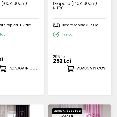
 (160x260cm)
Draperie (140x260cm)
Y
NITRO
rare rapida 3-7 zile
Livrare rapida 3-7 zile
stoc
In stoc
296 Lei
ei
252 Lei
ADAUGA IN COS
ADAUGA IN COS
LICHIDARE DE STOC
-169 LEI