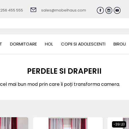
0256 455 555
sales@mobelhaus.com
T
DORMITOARE
HOL
COPII SI ADOLESCENTI
BIROU
PERDELE SI DRAPERII
 cel mai bun mod prin care îi poți transforma camera.
-39 LEI