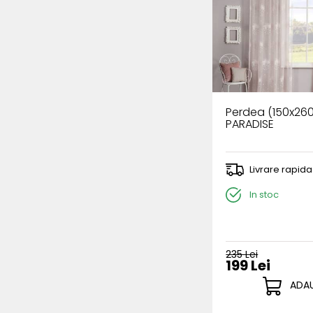
Perdea (150x26
PARADISE
Livrare rapida
In stoc
235 Lei
199 Lei
ADAU