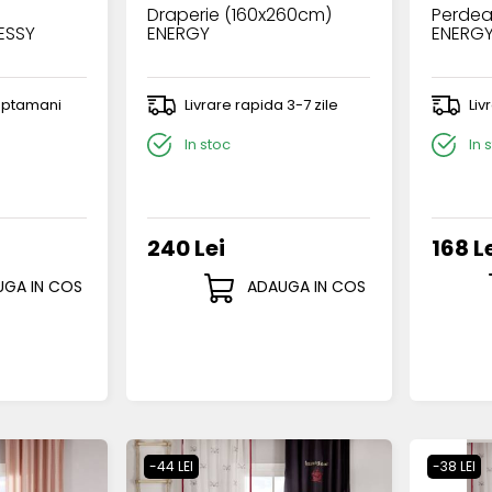
Draperie (160x260cm)
Perdea
ESSY
ENERGY
ENERG
saptamani
Livrare rapida 3-7 zile
Liv
In stoc
In 
240 Lei
168 L
GA IN COS
ADAUGA IN COS
-44 LEI
-38 LEI