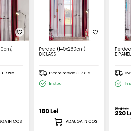
260cm)
Perdea (140x260cm)
Perdea
BICLASS
BIPANEL
 3-7 zile
Livrare rapida 3-7 zile
Liv
In stoc
In 
259 Lei
180 Lei
220 L
GA IN COS
ADAUGA IN COS