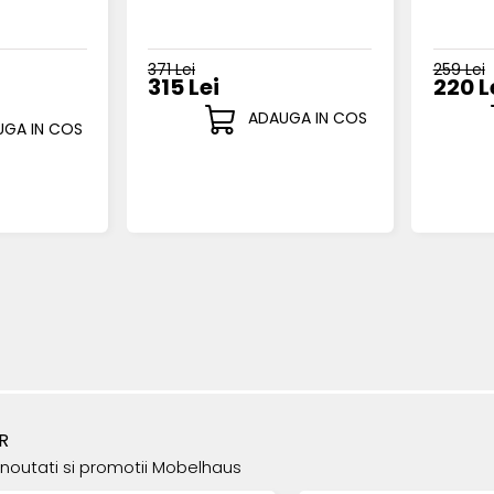
371 Lei
259 Lei
315 Lei
220 L
ADAUGA IN COS
GA IN COS
R
e noutati si promotii Mobelhaus