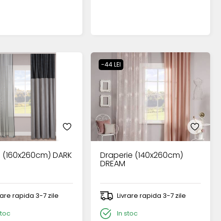
-44 LEI
 (160x260cm) DARK
Draperie (140x260cm)
DREAM
rare rapida 3-7 zile
Livrare rapida 3-7 zile
stoc
In stoc