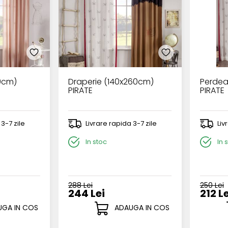
0cm)
Draperie (140x260cm)
Perdea
PIRATE
PIRATE
 3-7 zile
Livrare rapida 3-7 zile
Liv
In stoc
In 
288 Lei
250 Lei
244 Lei
212 Le
GA IN COS
ADAUGA IN COS