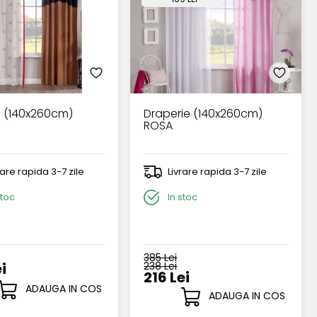
 (140x260cm)
Draperie (140x260cm)
ROSA
rare rapida 3-7 zile
Livrare rapida 3-7 zile
stoc
In stoc
385 Lei
i
238 Lei
216 Lei
ADAUGA IN COS
ADAUGA IN COS