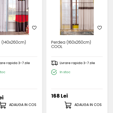
 (140x260cm)
Perdea (160x260cm)
COOL
rare rapida 3-7 zile
Livrare rapida 3-7 zile
stoc
In stoc
168 Lei
ei
ADAUGA IN COS
ADAUGA IN COS