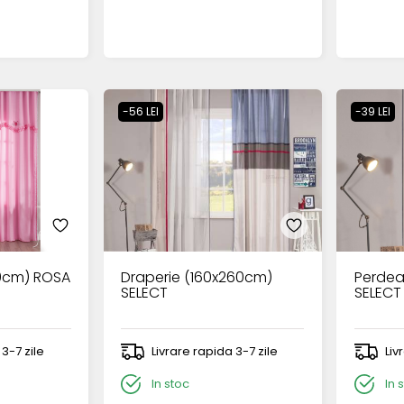
-56 LEI
-39 LEI
0cm) ROSA
Draperie (160x260cm)
Perdea
SELECT
SELECT
 3-7 zile
Livrare rapida 3-7 zile
Liv
In stoc
In 