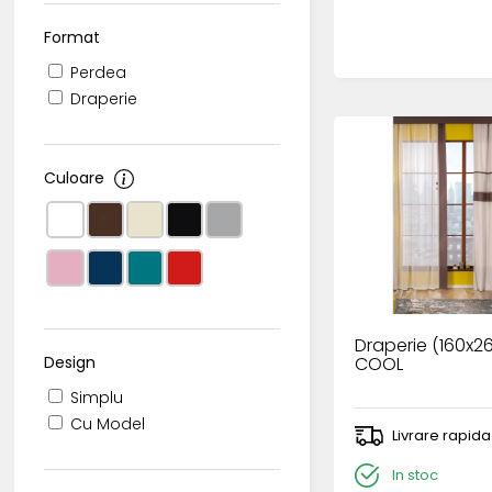
Format
Perdea
Draperie
Culoare
Draperie (160x
COOL
Design
Simplu
Cu Model
Livrare rapida
In stoc