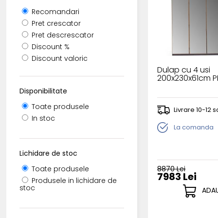
Recomandari
Pret crescator
Pret descrescator
Discount %
Discount valoric
Dulap cu 4 usi
200x230x61cm 
Disponibilitate
Toate produsele
Livrare 10-12
In stoc
La comanda
Lichidare de stoc
8870 Lei
Toate produsele
7983 Lei
Produsele in lichidare de
stoc
ADAU