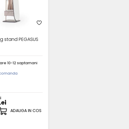
ng stand PEGASUS
rare 10-12 saptamani
 comanda
i
Lei
ADAUGA IN COS