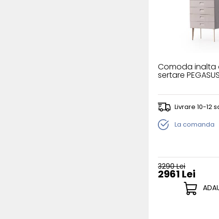
Comoda inalta 
sertare PEGASU
Livrare 10-12
La comanda
3290 Lei
2961 Lei
ADAU