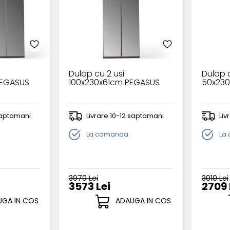
Dulap cu 2 usi
Dulap d
PEGASUS
100x230x61cm PEGASUS
50x230
 saptamani
Livrare 10-12 saptamani
Liv
La comanda
La
3970 Lei
3010 Lei
3573 Lei
2709 
GA IN COS
ADAUGA IN COS