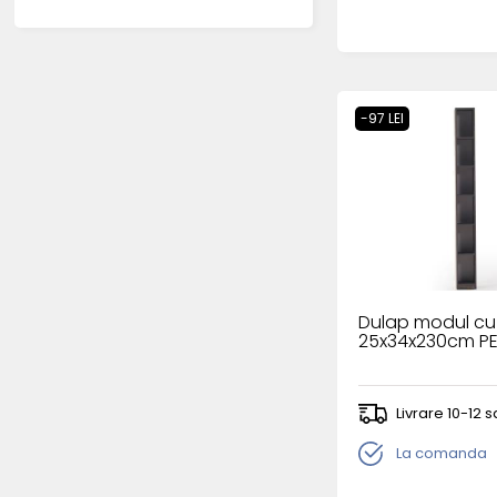
-97 LEI
Dulap modul cu 
25x34x230cm P
Livrare 10-12
La comanda