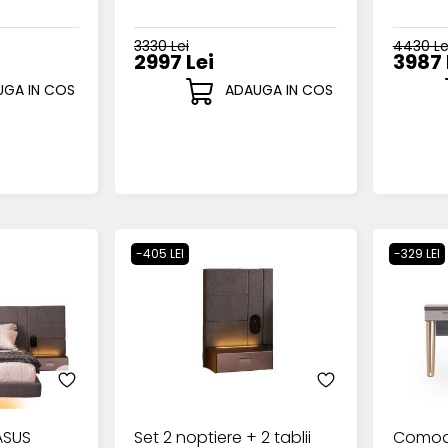
3330 Lei
4430 Le
2997 Lei
3987 
GA IN COS
ADAUGA IN COS
-405 LEI
-329 LEI
ASUS
Set 2 noptiere + 2 tablii
Comod