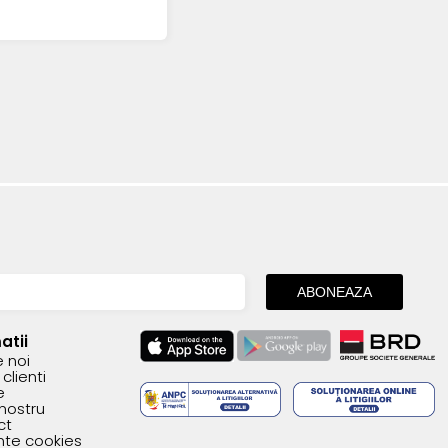
atii
 noi
clienti
e
 nostru
ct
inte cookies