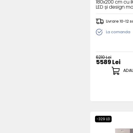
180x200 cm cu i
LED și design m
efect de plutire
Livrare 10-12
La comanda
6210 Lei
5589 Lei
ADAU
-329 LEI