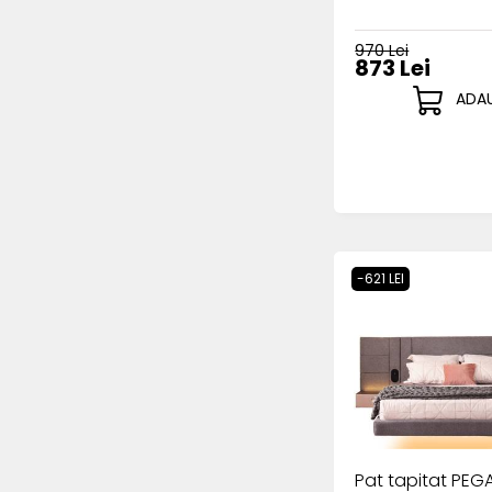
970 Lei
873 Lei
ADAU
-621 LEI
Pat tapitat PEG