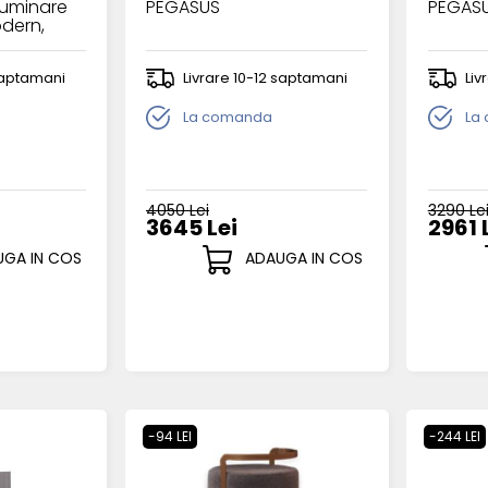
luminare
PEGASUS
PEGAS
odern,
 saptamani
Livrare 10-12 saptamani
Liv
La comanda
La
4050 Lei
3290 Le
3645 Lei
2961 
GA IN COS
ADAUGA IN COS
-94 LEI
-244 LEI