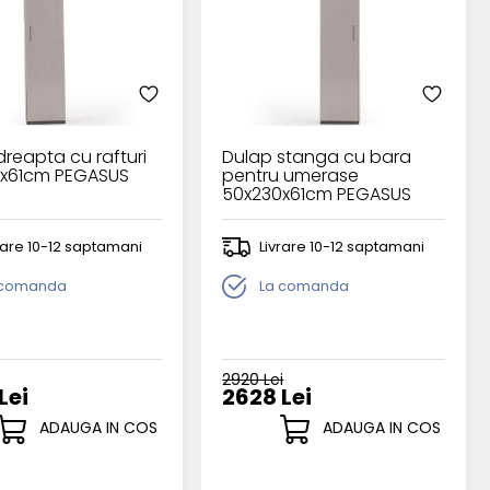
reapta cu rafturi
Dulap stanga cu bara
x61cm PEGASUS
pentru umerase
50x230x61cm PEGASUS
rare 10-12 saptamani
Livrare 10-12 saptamani
 comanda
La comanda
2920 Lei
Lei
2628 Lei
ADAUGA IN COS
ADAUGA IN COS