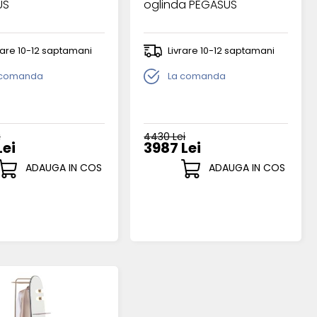
US
oglinda PEGASUS
rare 10-12 saptamani
Livrare 10-12 saptamani
 comanda
La comanda
i
4430 Lei
Lei
3987 Lei
ADAUGA IN COS
ADAUGA IN COS