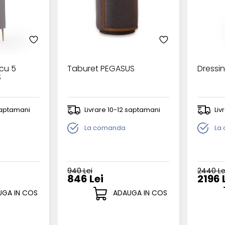
cu 5
Taburet PEGASUS
Dressi
S
 saptamani
Livrare 10-12 saptamani
Liv
La comanda
La
940 Lei
2440 Le
846 Lei
2196 
GA IN COS
ADAUGA IN COS