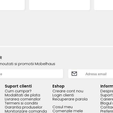
R
e noutati si promotii Mobelhaus
Suport clienti
Eshop
Inform
Cum cumpar?
Creare cont nou
Despre
Modalitati de plata
Login clienti
Suport 
Livrarea comenzilor
Recuperare parola
Carier
Termeni si conditii
Blogul
Cosul meu
Garantia produselor
Conta
Comenzile mele
Monitorizare comanda
Prefer