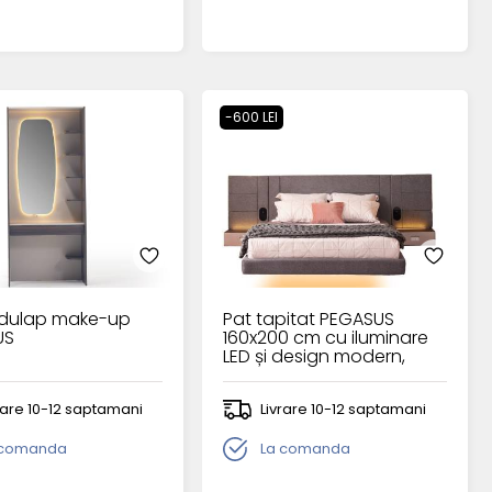
-600 LEI
dulap make-up
Pat tapitat PEGASUS
US
160x200 cm cu iluminare
LED și design modern,
efect de plutire
rare 10-12 saptamani
Livrare 10-12 saptamani
 comanda
La comanda