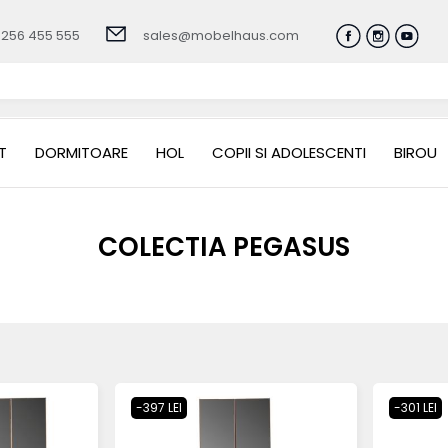
0256 455 555
sales@mobelhaus.com
T
DORMITOARE
HOL
COPII SI ADOLESCENTI
BIROU
COLECTIA PEGASUS
-397 LEI
-301 LEI