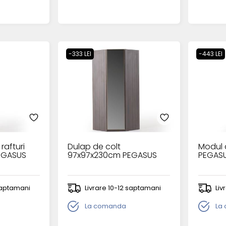
-333 LEI
-443 LEI
rafturi
Dulap de colt
Modul 
EGASUS
97x97x230cm PEGASUS
PEGAS
 saptamani
Livrare 10-12 saptamani
Liv
La comanda
La