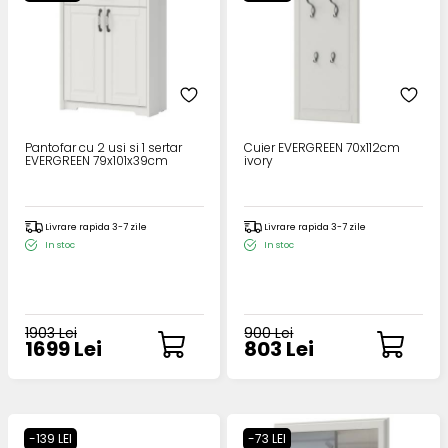
Pantofar cu 2 usi si 1 sertar
Cuier EVERGREEN 70x112cm
EVERGREEN 79x101x39cm
ivory
Livrare rapida 3-7 zile
Livrare rapida 3-7 zile
In stoc
In stoc
1903 Lei
900 Lei
1699 Lei
803 Lei
-139 LEI
-73 LEI