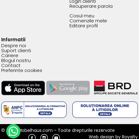
Login clienti
Recuperare parola
Cosul meu
Comenzile mele
Editare profil
Informatii
Despre noi
Suport clienti
Cariere
Blogul nostru
Contact
Preferinte cookies
© 2026 Mobelhaus.com - Toate drepturile rezervate
Web design
by
Royalty