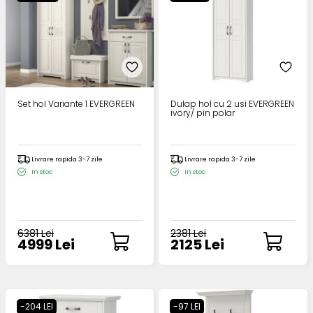
Set hol Variante 1 EVERGREEN
Dulap hol cu 2 usi EVERGREEN
ivory/ pin polar
Livrare rapida 3-7 zile
Livrare rapida 3-7 zile
In stoc
In stoc
6381 Lei
2381 Lei
4999 Lei
2125 Lei
-204 LEI
-97 LEI