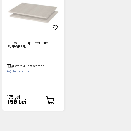
Set polite suplimentare
EVERGREEN
Livrare 3 - 5 saptamani
La comanda
175 Lei
156 Lei