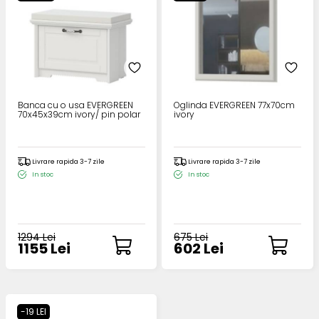
Banca cu o usa EVERGREEN
Oglinda EVERGREEN 77x70cm
70x45x39cm ivory/ pin polar
ivory
Livrare rapida 3-7 zile
Livrare rapida 3-7 zile
In stoc
In stoc
1294 Lei
675 Lei
1155 Lei
602 Lei
-19 LEI