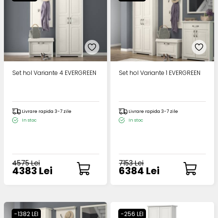
Set hol Variante 4 EVERGREEN
Set hol Variante 1 EVERGREEN
Livrare rapida 3-7 zile
Livrare rapida 3-7 zile
In stoc
In stoc
4575 Lei
7153 Lei
4383 Lei
6384 Lei
-1382 LEI
-256 LEI