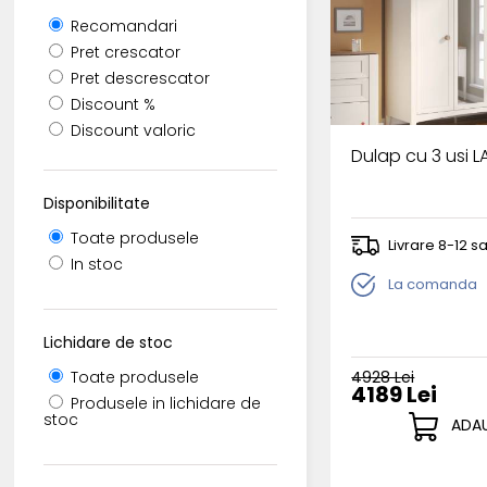
Recomandari
Pret crescator
Pret descrescator
Discount %
Discount valoric
Dulap cu 3 usi L
Disponibilitate
Toate produsele
Livrare 8-12 
In stoc
La comanda
Lichidare de stoc
4928 Lei
Toate produsele
4189 Lei
Produsele in lichidare de
stoc
ADAU