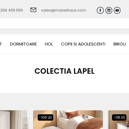
0256 455 555
sales@mobelhaus.com
T
DORMITOARE
HOL
COPII SI ADOLESCENTI
BIROU
COLECTIA LAPEL
-106 LEI
-118 LEI