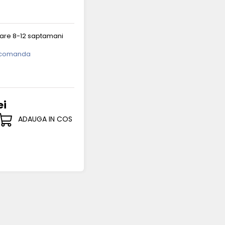
rare 8-12 saptamani
 comanda
ei
ADAUGA IN COS