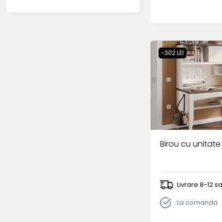
-302 LEI
Birou cu unitate
Livrare 8-12 
La comanda