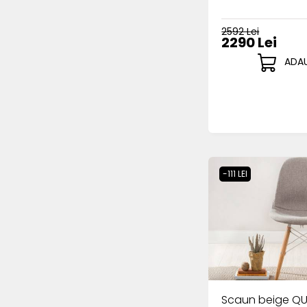
2592 Lei
2290 Lei
ADAU
-111 LEI
Scaun beige Q