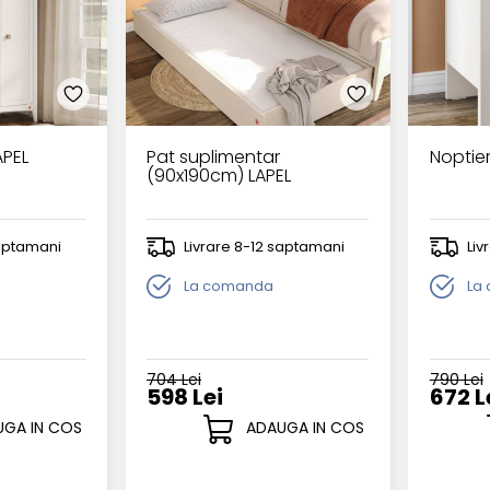
APEL
Pat suplimentar
Noptier
(90x190cm) LAPEL
saptamani
Livrare 8-12 saptamani
Liv
La comanda
La
704 Lei
790 Lei
598 Lei
672 L
GA IN COS
ADAUGA IN COS