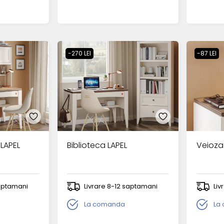
-270 LEI
-87 LEI
 LAPEL
Biblioteca LAPEL
Veioza
saptamani
Livrare 8-12 saptamani
Liv
La comanda
La