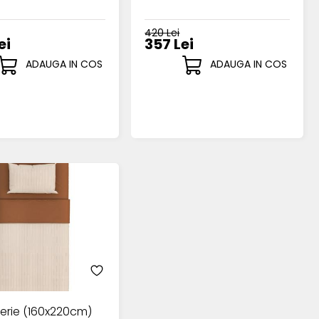
420 Lei
ei
357 Lei
ADAUGA IN COS
ADAUGA IN COS
jerie (160x220cm)