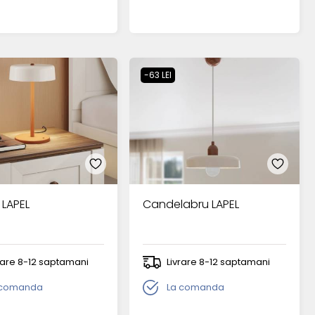
-63 LEI
 LAPEL
Candelabru LAPEL
rare 8-12 saptamani
Livrare 8-12 saptamani
 comanda
La comanda