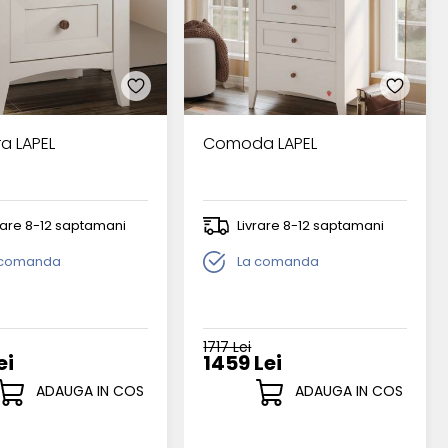
a LAPEL
Comoda LAPEL
rare 8-12 saptamani
Livrare 8-12 saptamani
 comanda
La comanda
1717 Lei
ei
1459 Lei
ADAUGA IN COS
ADAUGA IN COS