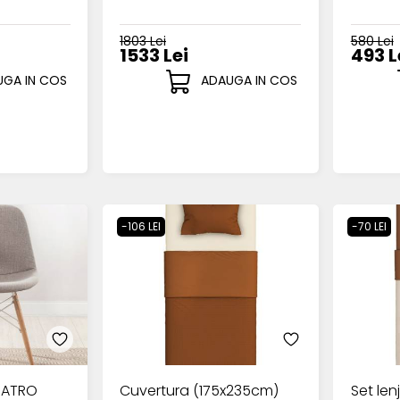
1803 Lei
580 Lei
1533 Lei
493 L
GA IN COS
ADAUGA IN COS
-106 LEI
-70 LEI
UATRO
Cuvertura (175x235cm)
Set len