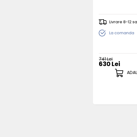
Livrare 8-12 
La comanda
741 Lei
630 Lei
ADAU