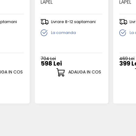
LAPEL
LAPEL
saptamani
Livrare 8-12 saptamani
Liv
La comanda
La
704 Lei
469 Lei
598 Lei
399 L
GA IN COS
ADAUGA IN COS