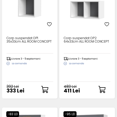
Corp suspendat OP1
Corp suspendat OP2
35x33cm ALL ROOM CONCEPT
64x33cm ALL ROOM CONCEPT
Livrare 3 - 5 saptamani
Livrare 3 - 5 saptamani
La comanda
La comanda
392 Lei
483 Lei
333 Lei
411 Lei
-83 LEI
-95 LEI