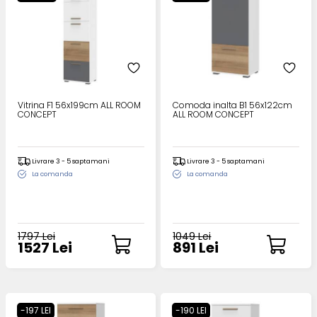
Vitrina F1 56x199cm ALL ROOM
Comoda inalta B1 56x122cm
CONCEPT
ALL ROOM CONCEPT
Livrare 3 - 5 saptamani
Livrare 3 - 5 saptamani
La comanda
La comanda
1797 Lei
1049 Lei
1527 Lei
891 Lei
-197 LEI
-190 LEI