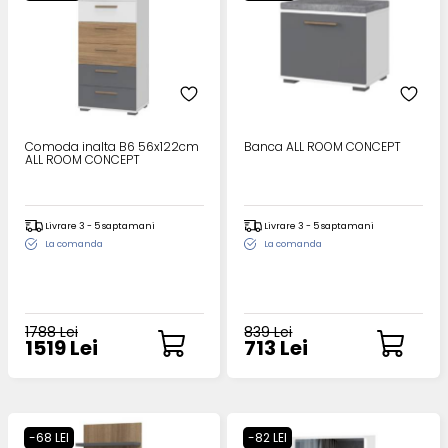
Comoda inalta B6 56x122cm
Banca ALL ROOM CONCEPT
ALL ROOM CONCEPT
Livrare 3 - 5 saptamani
Livrare 3 - 5 saptamani
La comanda
La comanda
1788 Lei
839 Lei
1519 Lei
713 Lei
-68 LEI
-82 LEI