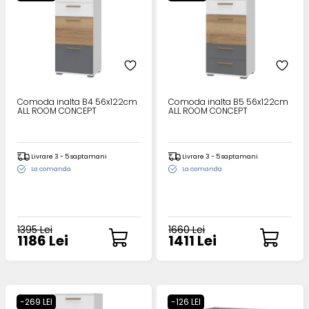
Comoda inalta B4 56x122cm
Comoda inalta B5 56x122cm
ALL ROOM CONCEPT
ALL ROOM CONCEPT
Livrare 3 - 5 saptamani
Livrare 3 - 5 saptamani
La comanda
La comanda
1395 Lei
1660 Lei
1186 Lei
1411 Lei
-269 LEI
-126 LEI