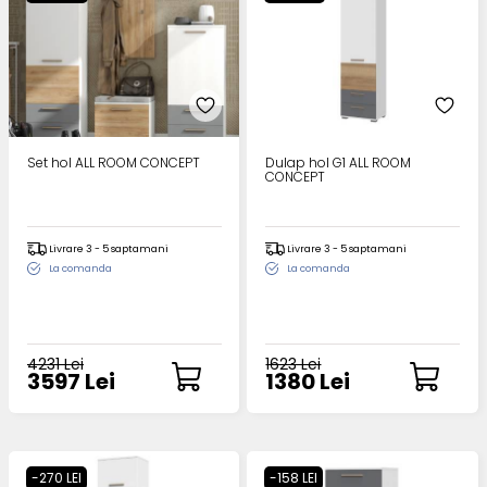
Set hol ALL ROOM CONCEPT
Dulap hol G1 ALL ROOM
CONCEPT
Livrare 3 - 5 saptamani
Livrare 3 - 5 saptamani
La comanda
La comanda
4231 Lei
1623 Lei
3597 Lei
1380 Lei
-270 LEI
-158 LEI