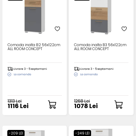
Comoda inalta B2 56x122cm
Comoda inalta B3 56x122cm
ALL ROOM CONCEPT
ALL ROOM CONCEPT
Livrare 3 - 5 saptamani
Livrare 3 - 5 saptamani
La comanda
La comanda
1313 Lei
1268 Lei
1116 Lei
1078 Lei
-209 LEI
-249 LEI