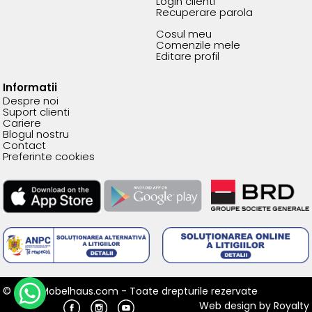
Login clienti
Recuperare parola
Cosul meu
Comenzile mele
Editare profil
Informatii
Despre noi
Suport clienti
Cariere
Blogul nostru
Contact
Preferinte cookies
© 2026 Mobelhaus.com - Toate drepturile rezervate
Web design
by
Royalty