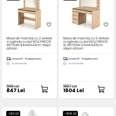
Masa de machiaj cu 2 sertare
Masa de machiaj cu 5 sertare
si oglinda cu led HOLLYWOOD
si oglinda cu led HOLLYWOOD
ARTISAN 94x140x43cm stejar
XL ARTISAN 120x140x55cm
artisan
stejar artisan
Livrare 10 - 12 saptamani
Livrare 10 - 12 saptamani
La comanda
La comanda
996 Lei
1887 Lei
847 Lei
1604 Lei
-140 LEI
-1616 LEI