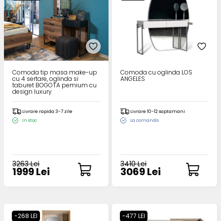
Comoda tip masa make-up
Comoda cu oglinda LOS
cu 4 sertare, oglinda si
ANGELES
taburet BOGOTA pemium cu
design luxury
Livrare rapida 3-7 zile
Livrare 10-12 saptamani
In stoc
La comanda
3263 Lei
3410 Lei
1999 Lei
3069 Lei
-268 LEI
-477 LEI