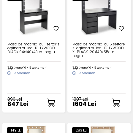
Masa de machiaj cu 1 sertar si
Masa de machiaj cu 5 sertare
oglinda cu led HOLLYWOOD
si oglinda cu led HOLLYWOOD
BLACK 94x140x43cm negru
XL BLACK 120x140x55cm
negru
Livrare 10 - 12 saptamani
Livrare 10 - 12 saptamani
La comanda
La comanda
996 Lei
1887 Lei
847 Lei
1604 Lei
-149 LEI
-283 LEI