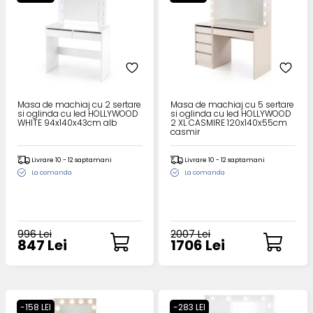
Masa de machiaj cu 2 sertare
Masa de machiaj cu 5 sertare
si oglinda cu led HOLLYWOOD
si oglinda cu led HOLLYWOOD
WHITE 94x140x43cm alb
2 XL CASMIRE 120x140x55cm
casmir
Livrare 10 - 12 saptamani
Livrare 10 - 12 saptamani
La comanda
La comanda
996 Lei
2007 Lei
847 Lei
1706 Lei
-158 LEI
-283 LEI