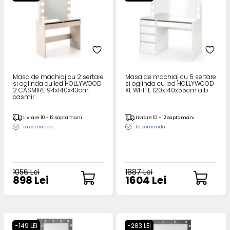
Masa de machiaj cu 2 sertare
Masa de machiaj cu 5 sertare
si oglinda cu led HOLLYWOOD
si oglinda cu led HOLLYWOOD
2 CASMIRE 94x140x43cm
XL WHITE 120x140x55cm alb
casmir
Livrare 10 - 12 saptamani
Livrare 10 - 12 saptamani
La comanda
La comanda
1056 Lei
1887 Lei
898 Lei
1604 Lei
-149 LEI
-283 LEI