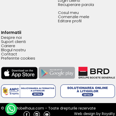
Login clienti
Recuperare parola
Cosul meu
Comenzile mele
Editare profil
Informatii
Despre noi
Suport clienti
Cariere
Blogul nostru
Contact
Preferinte cookies
© 2026 Mobelhaus.com - Toate drepturile rezervate
Web design
by
Royalty