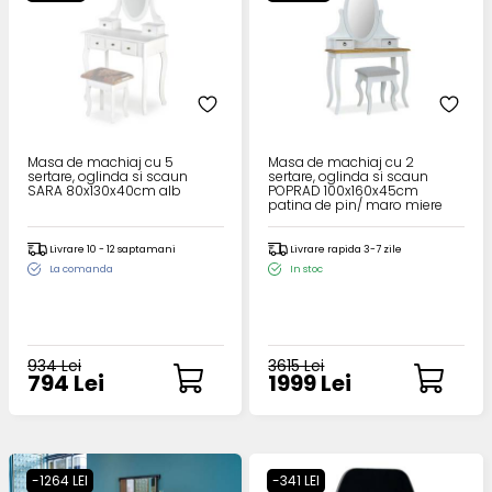
Masa de machiaj cu 5
Masa de machiaj cu 2
sertare, oglinda si scaun
sertare, oglinda si scaun
SARA 80x130x40cm alb
POPRAD 100x160x45cm
patina de pin/ maro miere
Livrare 10 - 12 saptamani
Livrare rapida 3-7 zile
La comanda
In stoc
934 Lei
3615 Lei
794 Lei
1999 Lei
-1264 LEI
-341 LEI