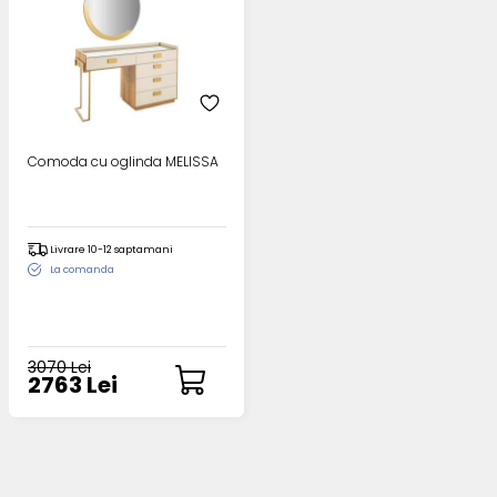
Comoda cu oglinda MELISSA
Livrare 10-12 saptamani
La comanda
3070 Lei
2763 Lei