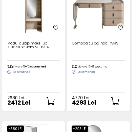
Modul dulap make-up
Comoda cu oglinda PARIS
100x230x59cm MELISSA
Livrare 10-12 saptamani
Livrare 10-12 saptamani
La comanda
La comanda
2680 Lei
4770 Lei
2412 Lei
4293 Lei
-380 LEI
-293 LEI