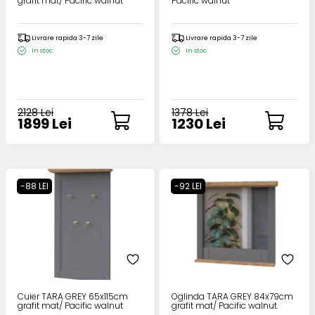
grafit mat/ Pacific walnut
Pacific walnut
Livrare rapida 3-7 zile
Livrare rapida 3-7 zile
In stoc
In stoc
2128 Lei
1378 Lei
1899 Lei
1230 Lei
-88 LEI
-92 LEI
Cuier TARA GREY 65x115cm
Oglinda TARA GREY 84x79cm
grafit mat/ Pacific walnut
grafit mat/ Pacific walnut