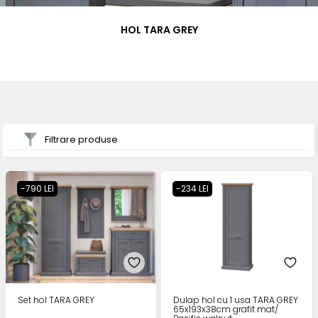
HOL TARA GREY
Filtrare produse
-790 LEI
-234 LEI
Set hol TARA GREY
Dulap hol cu 1 usa TARA GREY
65x193x38cm grafit mat/