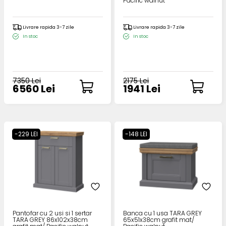
Pacific walnut
Livrare rapida 3-7 zile
Livrare rapida 3-7 zile
In stoc
In stoc
7350 Lei
2175 Lei
6560 Lei
1941 Lei
-229 LEI
-148 LEI
Pantofar cu 2 usi si 1 sertar
Banca cu 1 usa TARA GREY
TARA GREY 86x102x38cm
65x51x38cm grafit mat/