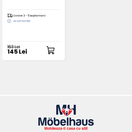
Livrare 3 - 5 saptamani
La comanda
163 Lei
145 Lei