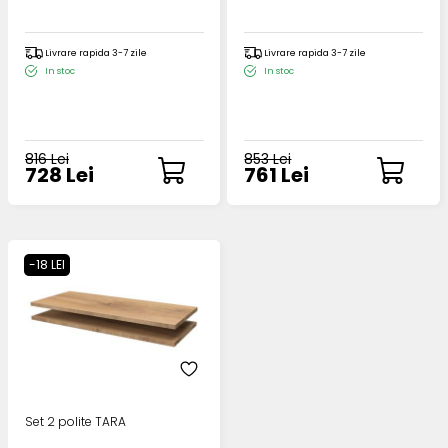
Livrare rapida 3-7 zile
Livrare rapida 3-7 zile
In stoc
In stoc
816 Lei
853 Lei
728 Lei
761 Lei
-18 LEI
Set 2 polite TARA