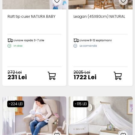
Raft tip cuier NATURA BABY
Leagan (45X80cm) NATURAL
Livrare rapida 3-7 zile
Livrare 8-12 saptamani
In stoc
La comanda
272 Lei
2025 Lei
231 Lei
1722 Lei
-224 LEI
-115 LEI