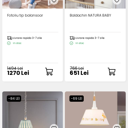
Fotoliu tip balansoar
Baldachin NATURA BABY
Livrare rapida 3-7 zile
Livrare rapida 3-7 zile
In stoc
In stoc
1494 Lei
766 Lei
1270 Lei
651 Lei
-84 LEI
-69 LEI