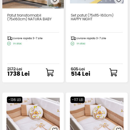
Patut transformabil
Set patut (75x115-160cm)
(75x160cm) NATURA BABY
HAPPY NIGHT
Livrare rapida 3-7 zile
Livrare rapida 3-7 zile
In stoc
In stoc
2172 Lei
605 Lei
1738 Lei
514 Lei
-136 LEI
-117 LEI