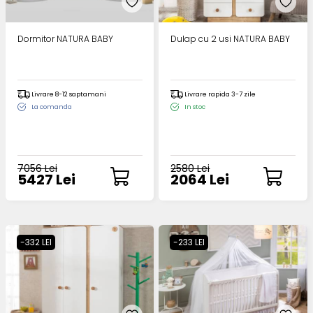
Dormitor NATURA BABY
Dulap cu 2 usi NATURA BABY
Livrare 8-12 saptamani
Livrare rapida 3-7 zile
La comanda
In stoc
7056 Lei
2580 Lei
5427 Lei
2064 Lei
-332 LEI
-233 LEI