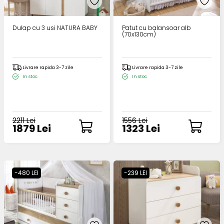
Dulap cu 3 usi NATURA BABY
Patut cu balansoar alb
(70x130cm)
Livrare rapida 3-7 zile
Livrare rapida 3-7 zile
In stoc
In stoc
2211 Lei
1556 Lei
1879 Lei
1323 Lei
-480 LEI
-239 LEI