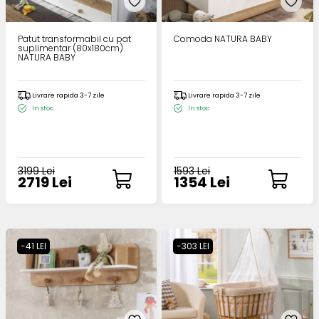
Patut transformabil cu pat
Comoda NATURA BABY
suplimentar (80x180cm)
NATURA BABY
Livrare rapida 3-7 zile
Livrare rapida 3-7 zile
In stoc
In stoc
3199 Lei
1593 Lei
2719 Lei
1354 Lei
-41 LEI
-303 LEI