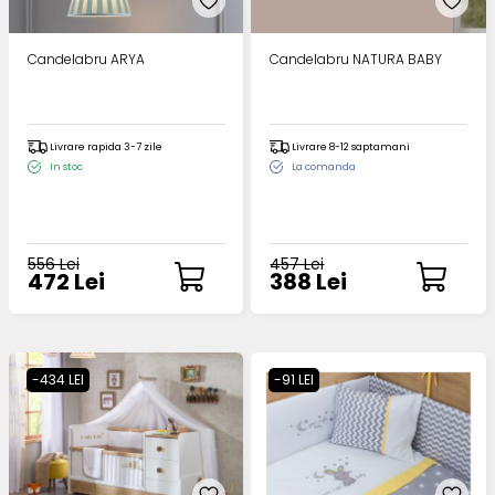
Candelabru ARYA
Candelabru NATURA BABY
Livrare rapida 3-7 zile
Livrare 8-12 saptamani
In stoc
La comanda
556 Lei
457 Lei
472 Lei
388 Lei
-434 LEI
-91 LEI