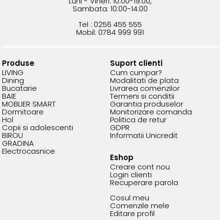
Luni - Vineri: 10:00-19:00,
Sambata: 10:00-14:00
Tel : 0256 455 555
Mobil: 0784 999 991
Produse
Suport clienti
LIVING
Cum cumpar?
Dining
Modalitati de plata
Bucatarie
Livrarea comenzilor
BAIE
Termeni si conditii
MOBLIER SMART
Garantia produselor
Dormitoare
Monitorizare comanda
Hol
Politica de retur
Copii si adolescenti
GDPR
BIROU
Informatii Unicredit
GRADINA
Electrocasnice
Eshop
Creare cont nou
Login clienti
Recuperare parola
Cosul meu
Comenzile mele
Editare profil