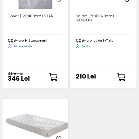
Covor (120x180cm) STAR
Saltea (70x130x8cm)
BAMBOO+
Livrare 8-12 saptamani
Livrare rapida 3-7 zile
La comanda
In stoc
408 Lei
210 Lei
346 Lei