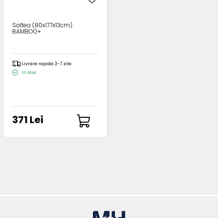
Saltea (80x177x13cm)
BAMBOO+
Livrare rapida 3-7 zile
In stoc
371 Lei