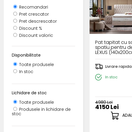
Recomandari
Pret crescator
Pret descrescator
Discount %
Discount valoric
Pat tapitat cu sa
spatiu pentru d
LEXUS (140x200
Disponibilitate
Toate produsele
Livrare rapida
In stoc
In stoc
Lichidare de stoc
4980 Lei
Toate produsele
4150 Lei
Produsele in lichidare de
stoc
ADAU