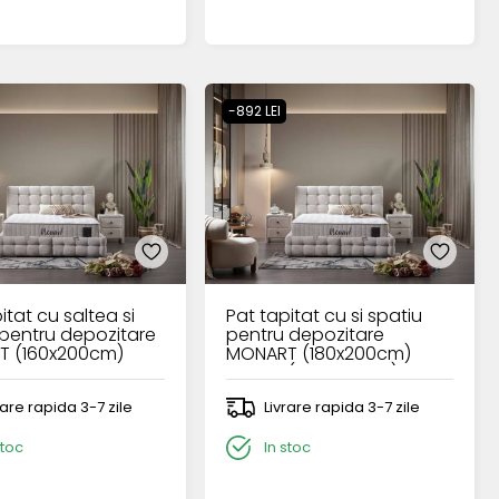
-892 LEI
itat cu saltea si
Pat tapitat cu si spatiu
 pentru depozitare
pentru depozitare
T (160x200cm)
MONART (180x200cm)
cream (fara saltea)
rare rapida 3-7 zile
Livrare rapida 3-7 zile
stoc
In stoc