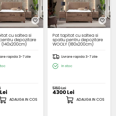
itat cu saltea si
Pat tapitat cu saltea si
 pentru depozitare
spatiu pentru depozitare
 (140x200cm)
WOOLY (180x200cm)
ccino
cappuccino
rare rapida 3-7 zile
Livrare rapida 3-7 zile
stoc
In stoc
i
5160 Lei
Lei
4300 Lei
ADAUGA IN COS
ADAUGA IN COS