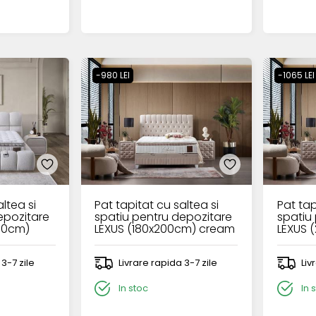
-980 LEI
-1065 LEI
ltea si
Pat tapitat cu saltea si
Pat tap
epozitare
spatiu pentru depozitare
spatiu
00cm)
LEXUS (180x200cm) cream
LEXUS 
cream
 3-7 zile
Livrare rapida 3-7 zile
Liv
In stoc
In 