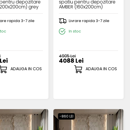
 pentru depozitare
spatiu pentru depozitare
(200x200cm) grey
AMBER (160x200cm)
cream
rare rapida 3-7 zile
Livrare rapida 3-7 zile
stoc
In stoc
i
4905 Lei
Lei
4088 Lei
ADAUGA IN COS
ADAUGA IN COS
-860 LEI