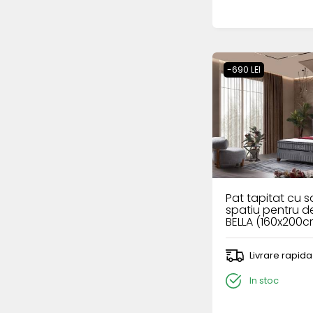
-690 LEI
Pat tapitat cu sa
spatiu pentru d
BELLA (160x200c
Livrare rapida
In stoc