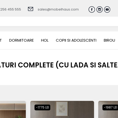
0256 455 555
sales@mobelhaus.com
T
DORMITOARE
HOL
COPII SI ADOLESCENTI
BIROU
TURI COMPLETE (CU LADA SI SALT
-1775 LEI
-1987 LEI