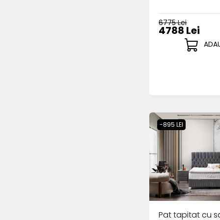
6775 Lei
4788 Lei
ADAU
-895 LEI
Pat tapitat cu sa