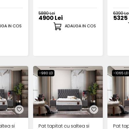
5880 Lei
6390 Le
4900 Lei
5325 
GA IN COS
ADAUGA IN COS
-980 LEI
-1065 LEI
ltea si
Pat tapitat cu saltea si
Pat tap