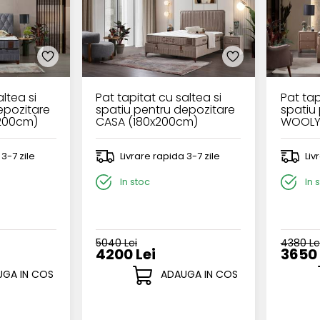
ltea si
Pat tapitat cu saltea si
Pat tap
epozitare
spatiu pentru depozitare
spatiu
200cm)
CASA (180x200cm)
WOOLY
cappuccino
cappu
 3-7 zile
Livrare rapida 3-7 zile
Liv
In stoc
In 
5040 Lei
4380 Le
4200 Lei
3650 
GA IN COS
ADAUGA IN COS