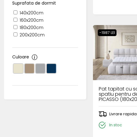
Suprafata de dormit
140x200cm
160x200cm
180x200cm
-1987 LEI
200x200cm
Culoare
Pat tapitat cu sa
spatiu pentru d
PICASSO (180x2
cream
Livrare rapida
In stoc