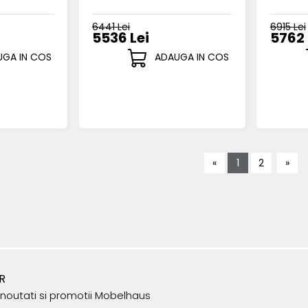
6441 Lei
6915 Lei
5536 Lei
5762 
GA IN COS
ADAUGA IN COS
«
1
2
»
R
e noutati si promotii Mobelhaus