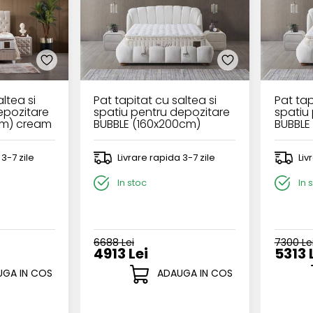
ltea si
Pat tapitat cu saltea si
Pat tap
epozitare
spatiu pentru depozitare
spatiu
cm) cream
BUBBLE (160x200cm)
BUBBLE
cream
cream
 3-7 zile
Livrare rapida 3-7 zile
Liv
In stoc
In 
6688 Lei
7300 Le
4913 Lei
5313 
GA IN COS
ADAUGA IN COS