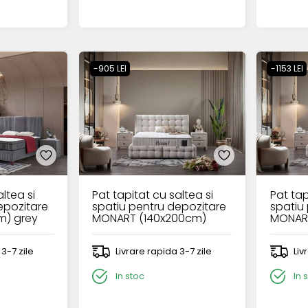
-905 LEI
-1153 LEI
ltea si
Pat tapitat cu saltea si
Pat tap
epozitare
spatiu pentru depozitare
spatiu
m) grey
MONART (140x200cm)
MONAR
cream
cream
 3-7 zile
Livrare rapida 3-7 zile
Liv
In stoc
In 