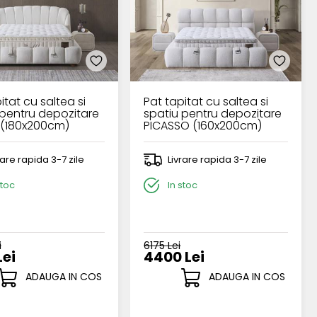
itat cu saltea si
Pat tapitat cu saltea si
 pentru depozitare
spatiu pentru depozitare
 (180x200cm)
PICASSO (160x200cm)
cream
rare rapida 3-7 zile
Livrare rapida 3-7 zile
stoc
In stoc
i
6175 Lei
Lei
4400 Lei
ADAUGA IN COS
ADAUGA IN COS