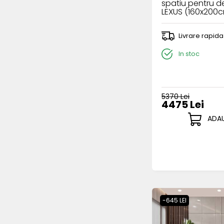
spatiu pentru d
LEXUS (160x200
Livrare rapida
In stoc
5370 Lei
4475 Lei
ADAU
-645 LEI