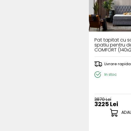
Pat tapitat cu sa
spatiu pentru d
COMFORT (140x
grey
Livrare rapida
In stoc
3870 Lei
3225 Lei
ADAU