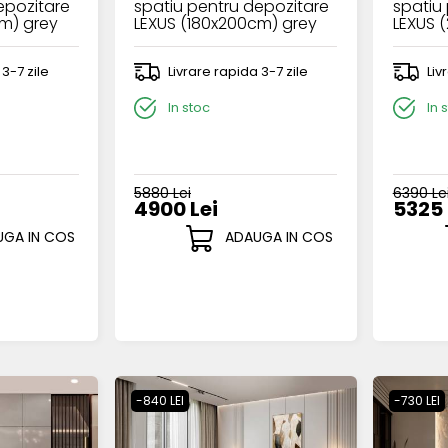
epozitare
spatiu pentru depozitare
spatiu
cm) grey
LEXUS (180x200cm) grey
LEXUS 
 3-7 zile
Livrare rapida 3-7 zile
Liv
In stoc
In 
5880 Lei
6390 Le
4900 Lei
5325 
GA IN COS
ADAUGA IN COS
-840 LEI
-730 LEI