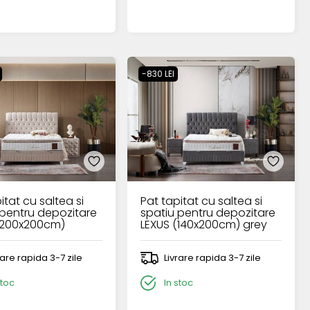
-830 LEI
itat cu saltea si
Pat tapitat cu saltea si
 pentru depozitare
spatiu pentru depozitare
(200x200cm)
LEXUS (140x200cm) grey
rare rapida 3-7 zile
Livrare rapida 3-7 zile
stoc
In stoc