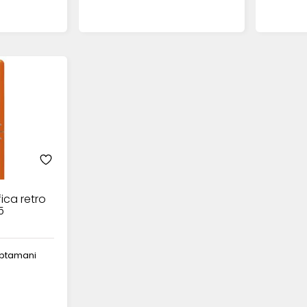
ica retro
5
aptamani