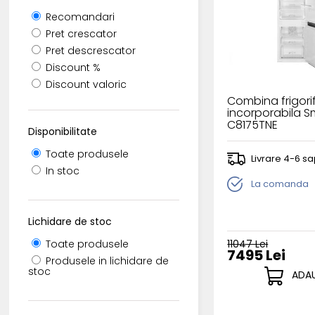
Recomandari
Pret crescator
Pret descrescator
Discount %
Discount valoric
Combina frigori
incorporabila 
C8175TNE
Disponibilitate
Toate produsele
Livrare 4-6 s
In stoc
La comanda
Lichidare de stoc
11047 Lei
Toate produsele
7495 Lei
Produsele in lichidare de
stoc
ADAU