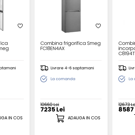
fica
Combina frigorifica Smeg
Combin
Smeg
FC18EN4AX
incorp
C8194T
aptamani
Livrare 4-6 saptamani
Liv
La comanda
La
10660 Lei
12673 Le
7235 Lei
8587 
GA IN COS
ADAUGA IN COS