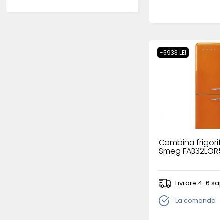
-5933 LEI
Combina frigorif
Smeg FAB32LOR
Livrare 4-6 s
La comanda