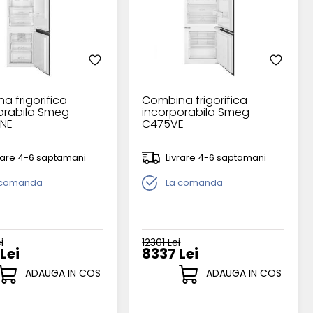
a frigorifica
Combina frigorifica
orabila Smeg
incorporabila Smeg
NE
C475VE
rare 4-6 saptamani
Livrare 4-6 saptamani
 comanda
La comanda
i
12301 Lei
Lei
8337 Lei
ADAUGA IN COS
ADAUGA IN COS