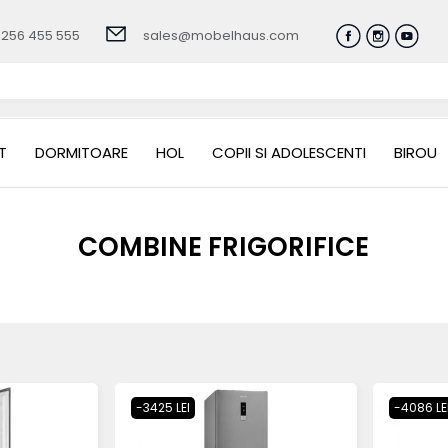
0256 455 555
sales@mobelhaus.com
T
DORMITOARE
HOL
COPII SI ADOLESCENTI
BIROU
COMBINE FRIGORIFICE
-3425 LEI
-4086 LE