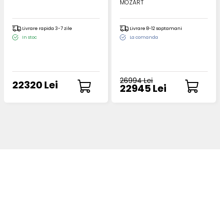
MOZART
Livrare rapida 3-7 zile
Livrare 8-12 saptamani
In stoc
La comanda
26994 Lei
22320 Lei
22945 Lei