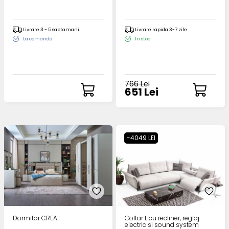
Livrare 3 - 5 saptamani
Livrare rapida 3-7 zile
La comanda
In stoc
766 Lei
651 Lei
-4049 LEI
Dormitor CREA
Coltar L cu recliner, reglaj
electric si sound system