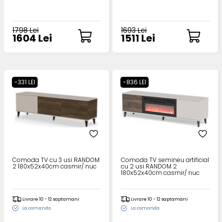
1798 Lei
1693 Lei
1604 Lei
1511 Lei
-331 LEI
-836 LEI
Comoda TV cu 3 usi RANDOM
Comoda TV semineu artificial
2 180x52x40cm casmir/ nuc
cu 2 usi RANDOM 2
180x52x40cm casmir/ nuc
Livrare 10 - 12 saptamani
Livrare 10 - 12 saptamani
La comanda
La comanda