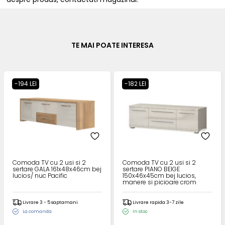
TE MAI POATE INTERESA
-194 LEI
-182 LEI
Comoda TV cu 2 usi si 2
Comoda TV cu 2 usi si 2
sertare GALA 161x48x46cm bej
sertare PIANO BEIGE
lucios/ nuc Pacific
150x46x45cm bej lucios,
manere si picioare crom
Livrare 3 - 5 saptamani
Livrare rapida 3-7 zile
La comanda
In stoc