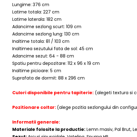
Lungime: 376 cm
Latime totala: 227 cm
Latime laterala: 182 cm
Adancime sezlong scurt: 109 cm
Adancime sezlong lung: 130 cm
Inaltime totala: 81 / 103 cm
Inaltimea sezutului fata de sol: 45 cm
Adancime sezut: 64 - 88 cm
Spatiu pentru depozitare: 112 x 96 x 19 cm
Inaltime picioare: 5 cm
Suprafata de dormit: 88 x 296 cm
Culori disponibile pentru tapiterie:
(alegeti textura si 
Pozitionare coltar:
(alege pozitia sezlongului din configu
Informatii generale:
Materiale folosite la productie:
Lemn masiv, Pal Brut, Le
Sezut:
Arcuri sinusoidale, Vatelina, Spuma HR