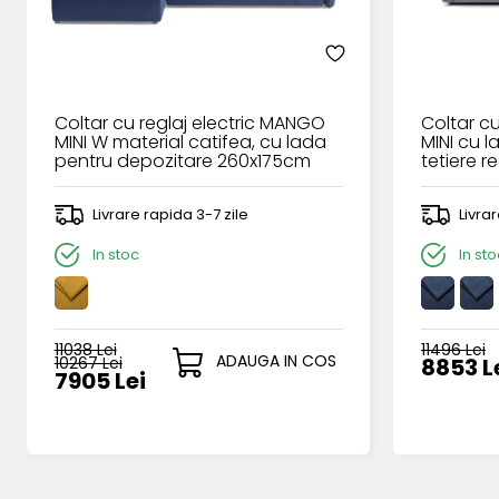
Coltar cu reglaj electric MANGO
Coltar cu
MINI W material catifea, cu lada
MINI cu 
pentru depozitare 260x175cm
tetiere r
260x175
Livrare rapida 3-7 zile
Livra
In stoc
In sto
11038 Lei
11496 Lei
ADAUGA IN COS
10267 Lei
8853 L
7905 Lei