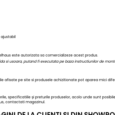
 ajustabil
lhaus este autorizata sa comercializeze acest produs.
a si usoara, putand fi executata pe baza instructiunilor de montaj
iile afisate pe site si produsele achizitionate pot aparea mici dif
ile, specificatiile și preturile produselor, acolo unde sunt posibile
us, contactati magazinul.
GINI DE LA CLIENTI SI DIN SHOW