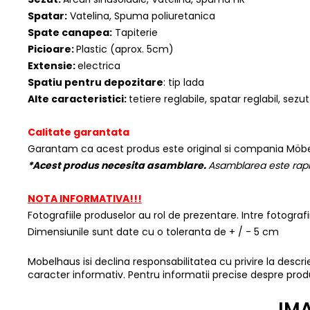
Spatar:
Vatelina, Spuma poliuretanica
Spate canapea:
Tapiterie
Picioare:
Plastic (aprox. 5cm)
Extensie:
electrica
Spatiu pentru depozitare
: tip lada
Alte caracteristici:
tetiere reglabile, spatar reglabil, sezut
Calitate garantata
Garantam ca acest produs este original si compania Möbe
*Acest produs necesita asamblare.
Asamblarea este rapid
NOTA INFORMATIVA!!!
Fotografiile produselor au rol de prezentare. Intre fotograf
Dimensiunile sunt date cu o toleranta de + / - 5 cm
Mobelhaus isi declina responsabilitatea cu privire la descrier
caracter informativ. Pentru informatii precise despre prod
IMA