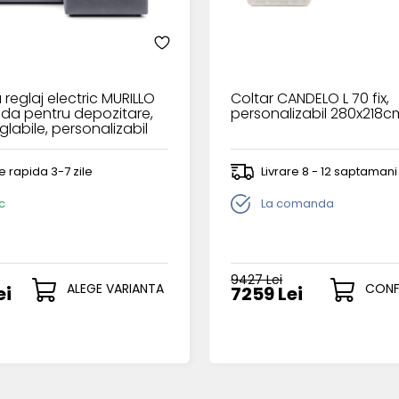
 reglaj electric MURILLO
Coltar CANDELO L 70 fix,
lada pentru depozitare,
personalizabil 280x218c
eglabile, personalizabil
cm
re rapida 3-7 zile
Livrare 8 - 12 saptamani
c
La comanda
9427 Lei
ALEGE VARIANTA
CONF
ei
7259 Lei