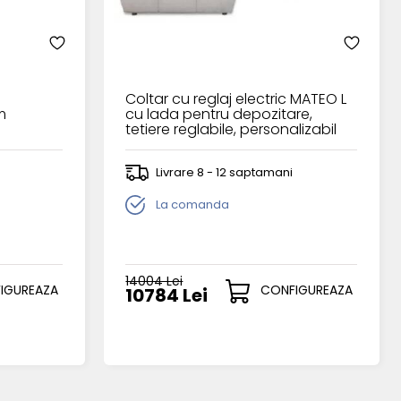
Coltar cu reglaj electric MATEO L
m
cu lada pentru depozitare,
tetiere reglabile, personalizabil
270x223cm
Livrare 8 - 12 saptamani
La comanda
14004 Lei
IGUREAZA
CONFIGUREAZA
10784 Lei