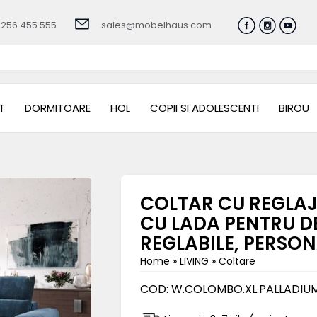
0256 455 555
sales@mobelhaus.com
T
DORMITOARE
HOL
COPII SI ADOLESCENTI
BIROU
COLTAR CU REGLAJ
CU LADA PENTRU DE
REGLABILE, PERSO
Home
»
LIVING
»
Coltare
COD:
W.COLOMBO.XL.PALLADIUM