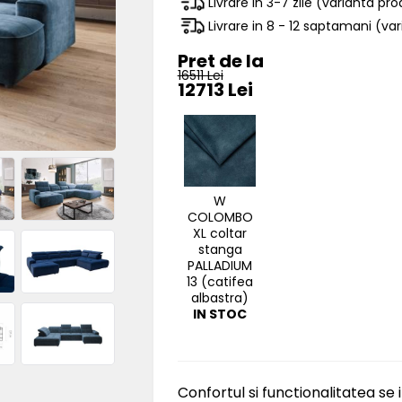
Livrare in 3-7 zile (varianta pr
Livrare in 8 - 12 saptamani (v
Pret de la
16511 Lei
12713 Lei
W
COLOMBO
XL coltar
stanga
PALLADIUM
13 (catifea
albastra)
IN STOC
Confortul si functionalitatea 