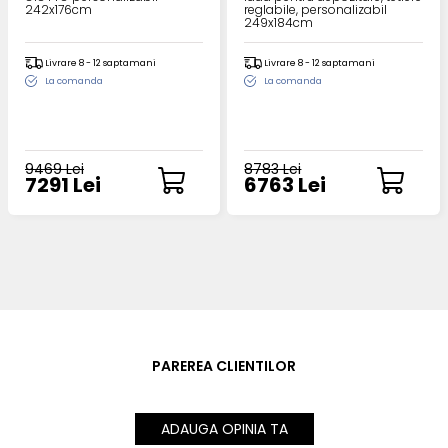
242x176cm
reglabile, personalizabil
249x184cm
Livrare 8 - 12 saptamani
Livrare 8 - 12 saptamani
La comanda
La comanda
9469 Lei
8783 Lei
7291 Lei
6763 Lei
PAREREA CLIENTILOR
ADAUGA OPINIA TA