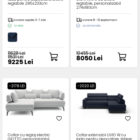
reglabile 285x233cm
reglabile, personalizabil
274x180cm
Livrare rapida 3-7 zile
Livrare 8 - 12 saptamani
In stoc
La comanda
11628 Lei
10455 Lei
11531 Lei
8050 Lei
9225 Lei
-2178 LEI
-2020 LEI
Coltar cu reglaj electric
Coltar extensibil LIVIO W cu
GIOTTO personalizabil
lada pentru depozitare, tetiere