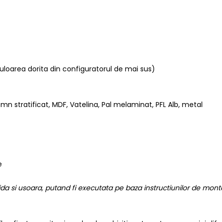
culoarea dorita din configuratorul de mai sus)
mn stratificat, MDF, Vatelina, Pal melaminat, PFL Alb, metal
se
a si usoara, putand fi executata pe baza instructiunilor de montaj