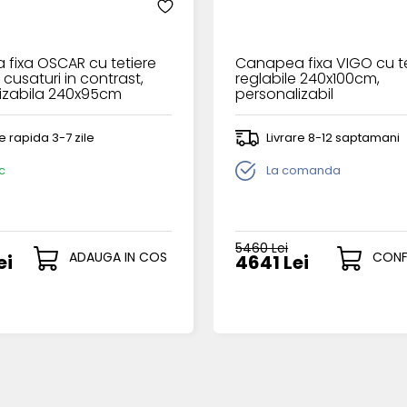
fixa OSCAR cu tetiere
Canapea fixa VIGO cu te
, cusaturi in contrast,
reglabile 240x100cm,
izabila 240x95cm
personalizabil
re rapida 3-7 zile
Livrare 8-12 saptamani
c
La comanda
5460 Lei
ADAUGA IN COS
CONF
ei
4641 Lei