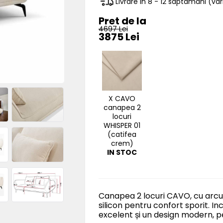
Livrare in 8 - 12 saptamani (v
Pret de la
4697 Lei
3875 Lei
X CAVO
canapea 2
locuri
WHISPER 01
(catifea
crem)
IN STOC
Canapea 2 locuri CAVO, cu arcur
silicon pentru confort sporit. In
excelent și un design modern, p