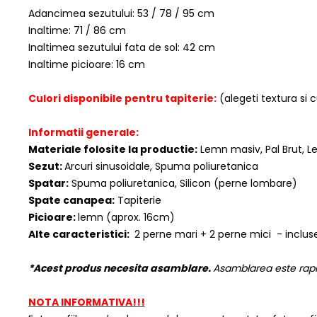
Adancimea sezutului: 53 / 78 / 95 cm
Inaltime: 71 / 86 cm
Inaltimea sezutului fata de sol: 42 cm
Inaltime picioare: 16 cm
Culori disponibile pentru tapiterie:
(alegeti textura si 
Informatii generale:
Materiale folosite la productie:
Lemn masiv, Pal Brut, Le
Sezut:
Arcuri sinusoidale, Spuma poliuretanica
Spatar:
Spuma poliuretanica, Silicon (perne lombare)
Spate canapea:
Tapiterie
Picioare:
lemn (aprox. 16cm)
Alte caracteristici:
2 perne mari + 2 perne mici - inclu
*Acest produs necesita asamblare.
Asamblarea este rapid
NOTA INFORMATIVA!!!