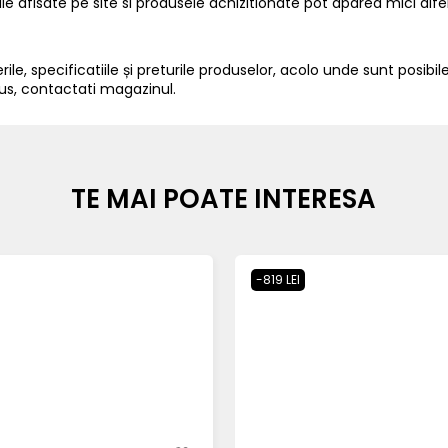
iile afisate pe site si produsele achizitionate pot aparea mici dif
ile, specificatiile și preturile produselor, acolo unde sunt posibile
us, contactati magazinul.
TE MAI POATE INTERESA
-819 LEI