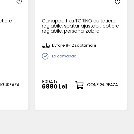
tiere
Canapea fixa TORINO cu tetiere
reglabile, spatar ajustabil, cotiere
reglabile, personalizabila
240x95cm
Livrare 8-12 saptamani
La comanda
8094 Lei
IGUREAZA
CONFIGUREAZA
6880 Lei