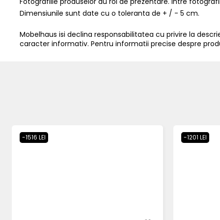
Fotografiile produselor au rol de prezentare. Intre fotograf
Dimensiunile sunt date cu o toleranta de + / - 5 cm.
Mobelhaus isi declina responsabilitatea cu privire la descrier
caracter informativ. Pentru informatii precise despre prod
-1516 LEI
-1201 LEI