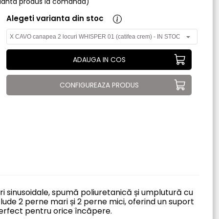
arianta produs la comanda)
Alegeti varianta din stoc
ADAUGA IN COS
CONFIGUREAZA PRODUS
i sinusoidale, spumă poliuretanică și umplutură cu
clude 2 perne mari și 2 perne mici, oferind un suport
erfect pentru orice încăpere.