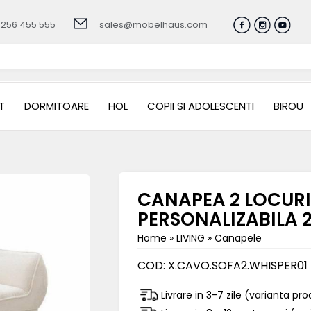
0256 455 555
sales@mobelhaus.com
T
DORMITOARE
HOL
COPII SI ADOLESCENTI
BIROU
CANAPEA 2 LOCURI
PERSONALIZABILA 
Home
»
LIVING
»
Canapele
COD:
X.CAVO.SOFA2.WHISPER01
Livrare in 3-7 zile (varianta pr