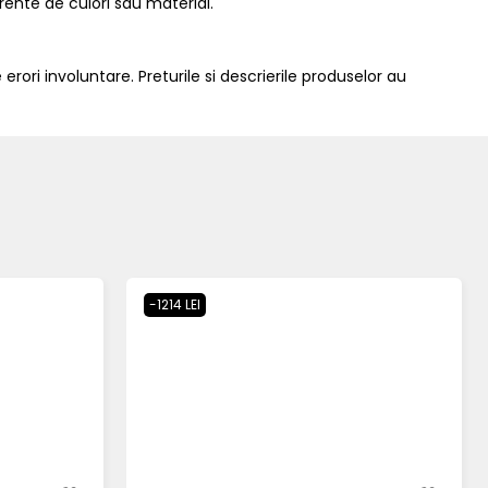
erente de culori sau material.
 erori involuntare. Preturile si descrierile produselor au
-1214 LEI