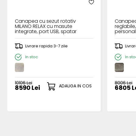
Canapea cu sezut rotativ
Canapea 
MILANO RELAX cu masute
reglabile
integrate, port USB, spatar
personal
ajustabil, cotiere reglabile,
personalizabila 235x105cm
Livrare rapida 3-7 zile
Livra
In stoc
In sto
10106 Lei
8006 Lei
ADAUGA IN COS
8590 Lei
6805 L