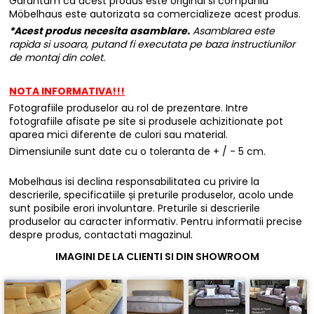
Garantam ca acest produs este original si compania
Möbelhaus este autorizata sa comercializeze acest produs.
*Acest produs necesita asamblare.
Asamblarea este
rapida si usoara, putand fi executata pe baza instructiunilor
de montaj din colet.
NOTA INFORMATIVA!!!
Fotografiile produselor au rol de prezentare. Intre
fotografiile afisate pe site si produsele achizitionate pot
aparea mici diferente de culori sau material.
Dimensiunile sunt date cu o toleranta de + / - 5 cm.
Mobelhaus isi declina responsabilitatea cu privire la
descrierile, specificatiile și preturile produselor, acolo unde
sunt posibile erori involuntare. Preturile si descrierile
produselor au caracter informativ. Pentru informatii precise
despre produs, contactati magazinul.
IMAGINI DE LA CLIENTI SI DIN SHOWROOM