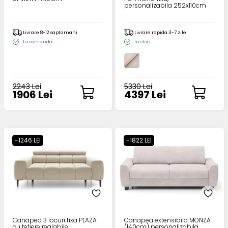
personalizabila 252x110cm
Livrare 8-12 saptamani
Livrare rapida 3-7 zile
La comanda
In stoc
2243 Lei
5330 Lei
1906 Lei
4397 Lei
-1246 LEI
-1822 LEI
Canapea 3 locuri fixa PLAZA
Canapea extensibila MONZA
cu tetiere reglabile,
(140cm) personalizabila