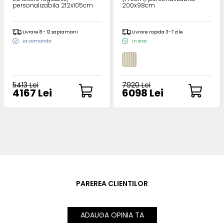
personalizabila 212x105cm
200x98cm
Livrare 8 - 12 saptamani
Livrare rapida 3-7 zile
La comanda
In stoc
5413 Lei
7920 Lei
4167 Lei
6098 Lei
PAREREA CLIENTILOR
ADAUGA OPINIA TA