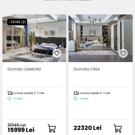
-14146 LEI
Dormitor DIAMOND
Dormitor CREA
Livrare rapida 3-7 zile
Livrare rapida 3-7 zile
In stoc
In stoc
30145 Lei
22320 Lei
15999 Lei