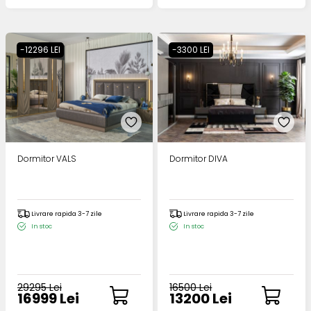
-12296 LEI
-3300 LEI
Dormitor VALS
Dormitor DIVA
Livrare rapida 3-7 zile
Livrare rapida 3-7 zile
In stoc
In stoc
29295 Lei
16500 Lei
16999 Lei
13200 Lei