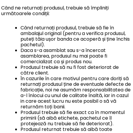
Când ne returnați produsul, trebuie să împliniți
următoarele condiții:
Când returnați produsul, trebuie să fie în
ambalajul original (pentru a verifica produsul,
puteți tăia ușor banda ce acoperă și ține închis
pachetul).
Daca s-a asamblat sau s-a încercat
asamblarea, produsul nu mai poate fi
comercializat ca și produs nou.
Produsul trebuie să nu fi fost deteriorat de
către client.
În cazurile în care motivul pentru care doriți să
returnați produsul ține de eventuale defecte de
fabricație, noi ne asumăm responsabilitatea de
a-l înlocui cu unul de calitate înaltă, iar in cazul
in care acest lucru nu este posibil o să vă
returnăm toți banii.
Produsul trebuie să fie exact ca în momentul
primirii (să aibă etichete, pachetul ce îl
protejează nu trebuie să fie deteriorat).
Produsul returnat trebuie să aibă toate