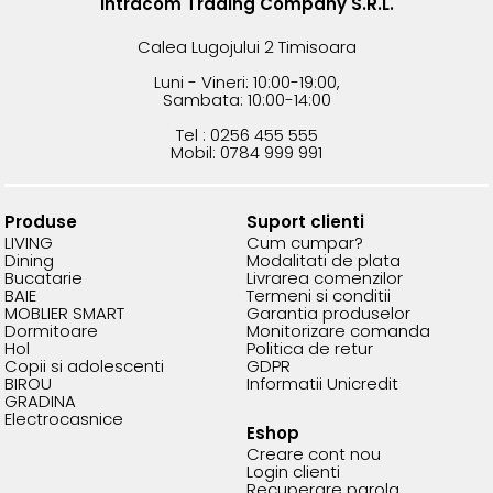
Intracom Trading Company S.R.L.
Calea Lugojului 2 Timisoara
Luni - Vineri: 10:00-19:00,
Sambata: 10:00-14:00
Tel : 0256 455 555
Mobil: 0784 999 991
Produse
Suport clienti
LIVING
Cum cumpar?
Dining
Modalitati de plata
Bucatarie
Livrarea comenzilor
BAIE
Termeni si conditii
MOBLIER SMART
Garantia produselor
Dormitoare
Monitorizare comanda
Hol
Politica de retur
Copii si adolescenti
GDPR
BIROU
Informatii Unicredit
GRADINA
Electrocasnice
Eshop
Creare cont nou
Login clienti
Recuperare parola