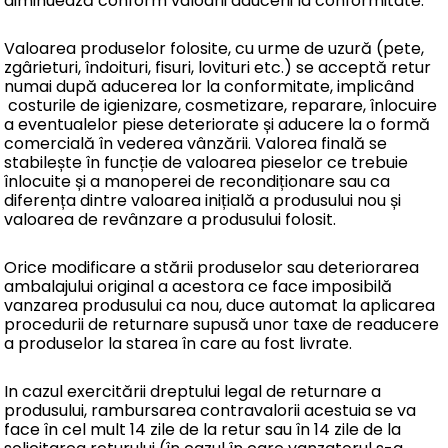
diminuează conform valoarii aducerii la conformitate.
Valoarea produselor folosite, cu urme de uzură (pete,
zgârieturi, îndoituri, fisuri, lovituri etc.) se acceptă retur
numai după aducerea lor la conformitate, implicând
costurile de igienizare, cosmetizare, reparare, înlocuire
a eventualelor piese deteriorate și aducere la o formă
comercială în vederea vânzării. Valorea finală se
stabilește în funcție de valoarea pieselor ce trebuie
înlocuite și a manoperei de recondiționare sau ca
diferența dintre valoarea inițială a produsului nou și
valoarea de revânzare a produsului folosit.
Orice modificare a stării produselor sau deteriorarea
ambalajului original a acestora ce face imposibilă
vanzarea produsului ca nou, duce automat la aplicarea
procedurii de returnare supusă unor taxe de readucere
a produselor la starea în care au fost livrate.
In cazul exercitării dreptului legal de returnare a
produsului, rambursarea contravalorii acestuia se va
face în cel mult 14 zile de la retur sau în 14 zile de la