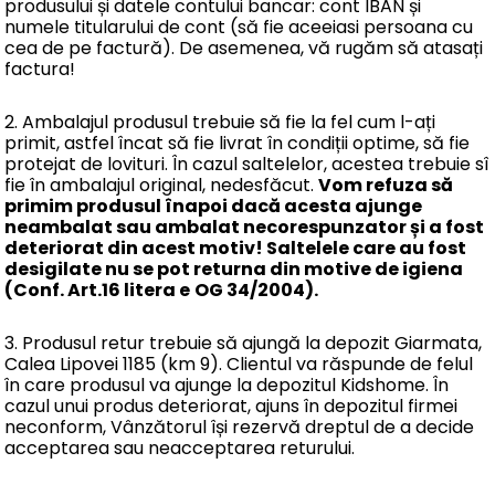
produsului și datele contului bancar: cont IBAN și
numele titularului de cont (să fie aceeiasi persoana cu
cea de pe factură). De asemenea, vă rugăm să atasați
factura!
2. Ambalajul produsul trebuie să fie la fel cum l-ați
primit, astfel încat să fie livrat în condiții optime, să fie
protejat de lovituri. În cazul saltelelor, acestea trebuie sî
fie în ambalajul original, nedesfăcut.
Vom refuza să
primim produsul înapoi dacă acesta ajunge
neambalat sau ambalat necorespunzator și a fost
deteriorat din acest motiv! Saltelele care au fost
desigilate nu se pot returna din motive de igiena
(Conf. Art.16 litera e
OG 34/2004).
3. Produsul retur trebuie să ajungă la depozit Giarmata,
Calea Lipovei 1185 (km 9). Clientul va răspunde de felul
în care produsul va ajunge la depozitul Kidshome. În
cazul unui produs deteriorat, ajuns în depozitul firmei
neconform, Vânzătorul își rezervă dreptul de a decide
acceptarea sau neacceptarea returului.