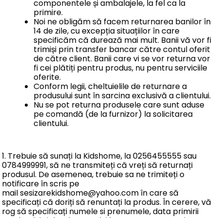
componentele și ambalajele, la fel ca la
primire.
Noi ne obligăm să facem returnarea banilor în
14 de zile, cu excepția situațiilor în care
specificăm că durează mai mult. Banii vă vor fi
trimiși prin transfer bancar către contul oferit
de către client. Banii care vi se vor returna vor
fi cei plătiți pentru produs, nu pentru serviciile
oferite.
Conform legii, cheltuielile de returnare a
produsului sunt în sarcina exclusivă a clientului.
Nu se pot returna produsele care sunt aduse
pe comandă (de la furnizor) la solicitarea
clientului.
1. Trebuie să sunați la Kidshome, la 0256455555 sau
0784999991, să ne transmiteți că vreți să returnați
produsul. De asemenea, trebuie sa ne trimiteți o
notificare în scris pe
mail sesizarekidshome@yahoo.com în care să
specificați că doriți să renuntați la produs. În cerere, vă
rog să specificați numele si prenumele, data primirii