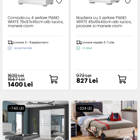
Comoda cu 4 sertare PIANO
Noptiera cu 3 sertare PIANO
WHITE 76x97x45cm alb lucios,
WHITE 45x61x40cm alb lucios,
manere crom
picioare si manere crom
Livrare 3 - 5 saptamani
Livrare rapida 3-7 zile
La comanda
In stoc
1620 Lei
973 Lei
1647 Lei
827 Lei
1400 Lei
-740 LEI
-324 LEI