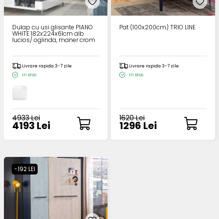
Dulap cu usi glisante PIANO
Pat (100x200cm) TRIO LINE
WHITE 182x224x61cm alb
lucios/ oglinda, maner crom
Livrare rapida 3-7 zile
Livrare rapida 3-7 zile
In stoc
In stoc
4933 Lei
1620 Lei
4193 Lei
1296 Lei
-192 LEI