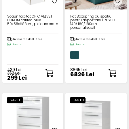
Scaun tapitat CHIC VELVET
Pat Boxspring cu spatiu
CHROM catifea blue
pentru depozitare FRESCO
50x58xH88cm, picioare crom
140/ 160/ 180cm
personalizabil
Livrare rapida 3-7 zile
Livrare rapida 3-7 zile
In stoc
In stoc
439 Lei
8865 Lei
352 Lei
6826 Lei
299 Lei
-247 LEI
-146 LEI