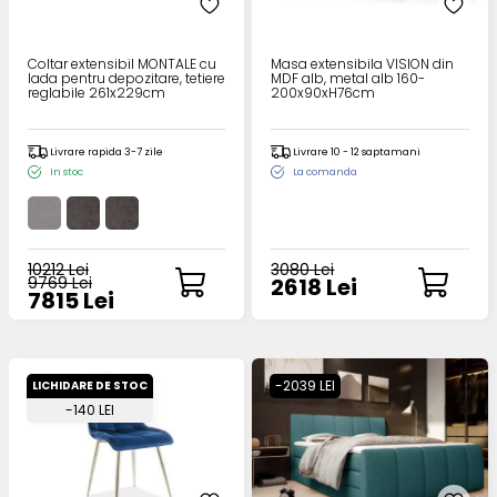
Coltar extensibil MONTALE cu
Masa extensibila VISION din
lada pentru depozitare, tetiere
MDF alb, metal alb 160-
reglabile 261x229cm
200x90xH76cm
Livrare rapida 3-7 zile
Livrare 10 - 12 saptamani
In stoc
La comanda
10212 Lei
3080 Lei
9769 Lei
2618 Lei
7815 Lei
-2039 LEI
LICHIDARE DE STOC
-140 LEI