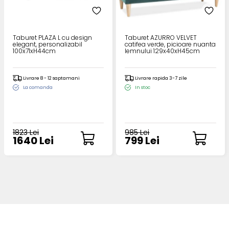
Taburet PLAZA L cu design
Taburet AZURRO VELVET
elegant, personalizabil
catifea verde, picioare nuanta
100x71xH44cm
lemnului 129x40xH45cm
Livrare 8 - 12 saptamani
Livrare rapida 3-7 zile
La comanda
In stoc
1823 Lei
985 Lei
1640 Lei
799 Lei