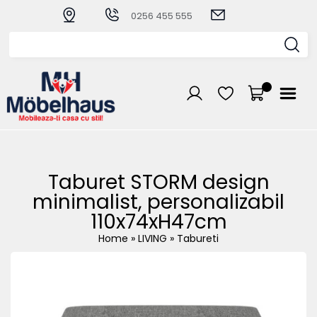
0256 455 555
Taburet STORM design
minimalist, personalizabil
110x74xH47cm
Home
»
LIVING
»
Tabureti