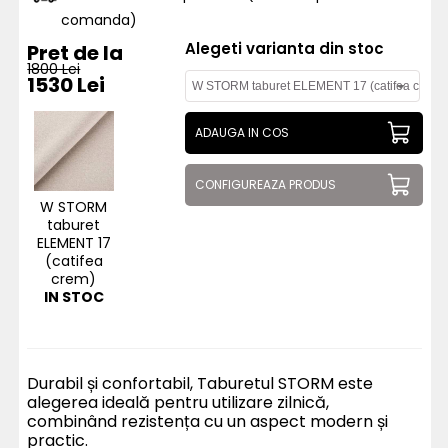
comanda)
Alegeti varianta din stoc
Pret de la
1800 Lei
1530 Lei
ADAUGA IN COS
CONFIGUREAZA PRODUS
W STORM
taburet
ELEMENT 17
(catifea
crem)
IN STOC
Durabil și confortabil, Taburetul STORM este
alegerea ideală pentru utilizare zilnică,
combinând rezistența cu un aspect modern și
practic.