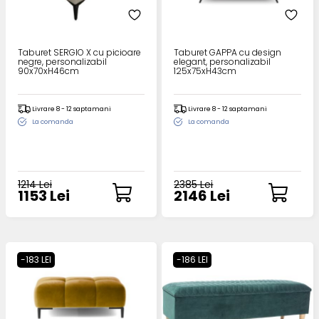
Taburet SERGIO X cu picioare
Taburet GAPPA cu design
negre, personalizabil
elegant, personalizabil
90x70xH46cm
125x75xH43cm
Livrare 8 - 12 saptamani
Livrare 8 - 12 saptamani
La comanda
La comanda
1214 Lei
2385 Lei
1153 Lei
2146 Lei
-183 LEI
-186 LEI