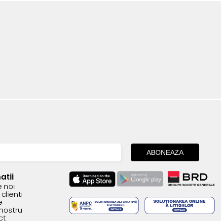
atii
 noi
clienti
e
 nostru
ct