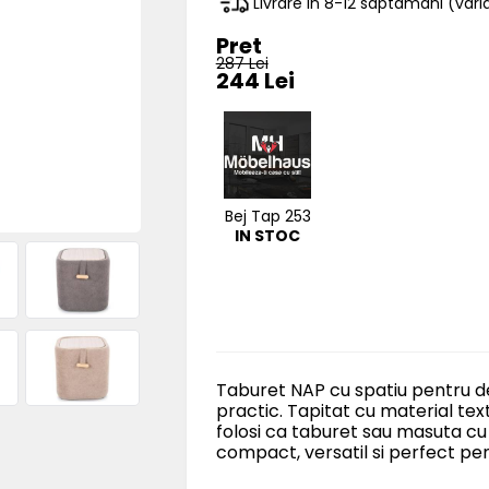
Livrare in 8-12 saptamani (va
Pret
287 Lei
244 Lei
Bej Tap 253
IN STOC
Taburet NAP cu spatiu pentru de
practic. Tapitat cu material text
folosi ca taburet sau masuta c
compact, versatil si perfect pen