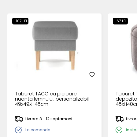
-107 LEI
-67 LEI
Taburet TACO cu picioare
Taburet 
nuanta lemnului, personalizabil
depozitar
49x49xH45cm
45xH40
Livrare 8 - 12 saptamani
Livra
La comanda
In sto