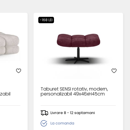
-168 LEI
n
Taburet SENSI rotativ, modern,
zabil
personalizabil 49x46xH45cm
Livrare 8 - 12 saptamani
La comanda