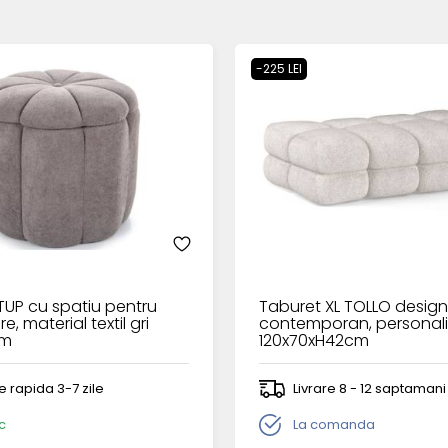
-225 LEI
TUP cu spatiu pentru
Taburet XL TOLLO desig
e, material textil gri
contemporan, personali
cm
120x70xH42cm
re rapida 3-7 zile
Livrare 8 - 12 saptamani
c
La comanda