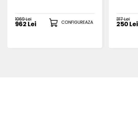
1069 Lei
317 Lei
CONFIGUREAZA
962 Lei
250 Lei