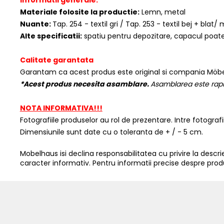
Informatii generale:
Materiale folosite la productie:
Lemn, metal
Nuante:
Tap. 254 - textil gri / Tap. 253 - textil bej + bla
Alte specificatii:
spatiu pentru depozitare, capacul poate 
Calitate garantata
Garantam ca acest produs este original si compania Möbe
*Acest produs necesita asamblare.
Asamblarea este rapid
NOTA INFORMATIVA!!!
Fotografiile produselor au rol de prezentare. Intre fotograf
Dimensiunile sunt date cu o toleranta de + / - 5 cm.
Mobelhaus isi declina responsabilitatea cu privire la descrier
caracter informativ. Pentru informatii precise despre prod