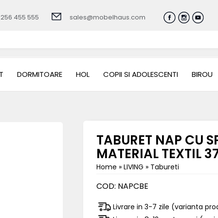
0256 455 555
sales@mobelhaus.com
T
DORMITOARE
HOL
COPII SI ADOLESCENTI
BIROU
TABURET NAP CU S
MATERIAL TEXTIL 
Home
»
LIVING
»
Tabureti
COD:
NAPCBE
Livrare in 3-7 zile (varianta pr