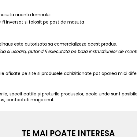
t/ masuta nuanta lemnului
fi inversat si folosit pe post de masuta
lhaus este autorizata sa comercializeze acest produs.
a si usoara, putand fi executata pe baza instructiunilor de montaj
iile afisate pe site si produsele achizitionate pot aparea mici dif
ile, specificatiile și preturile produselor, acolo unde sunt posibile
us, contactati magazinul.
TE MAI POATE INTERESA