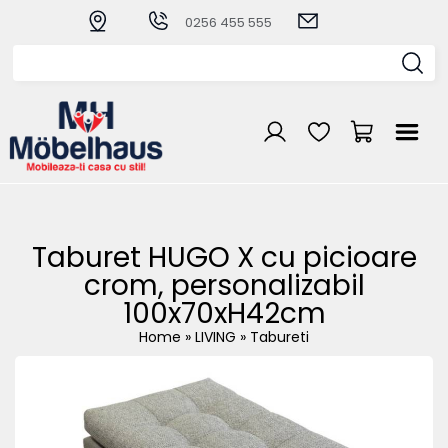
0256 455 555
Taburet HUGO X cu picioare
crom, personalizabil
100x70xH42cm
Home
»
LIVING
»
Tabureti