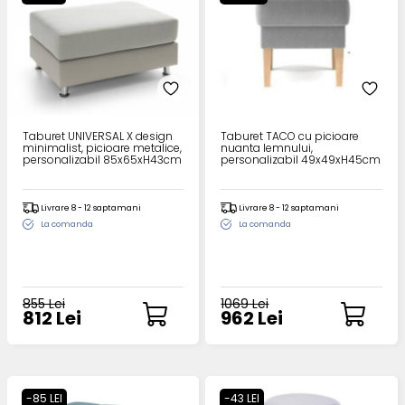
Taburet UNIVERSAL X design
Taburet TACO cu picioare
minimalist, picioare metalice,
nuanta lemnului,
personalizabil 85x65xH43cm
personalizabil 49x49xH45cm
Livrare 8 - 12 saptamani
Livrare 8 - 12 saptamani
La comanda
La comanda
855 Lei
1069 Lei
812 Lei
962 Lei
-85 LEI
-43 LEI