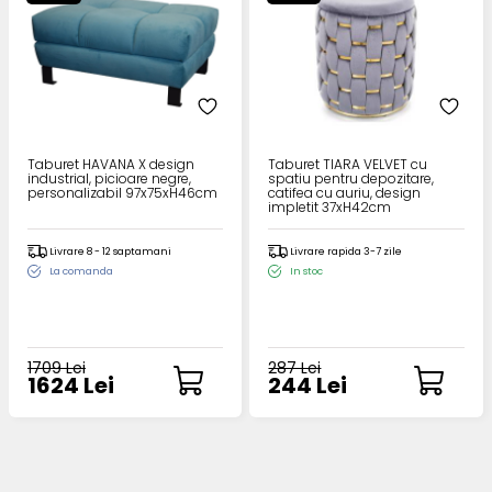
Taburet HAVANA X design
Taburet TIARA VELVET cu
industrial, picioare negre,
spatiu pentru depozitare,
personalizabil 97x75xH46cm
catifea cu auriu, design
impletit 37xH42cm
Livrare 8 - 12 saptamani
Livrare rapida 3-7 zile
La comanda
In stoc
1709 Lei
287 Lei
1624 Lei
244 Lei