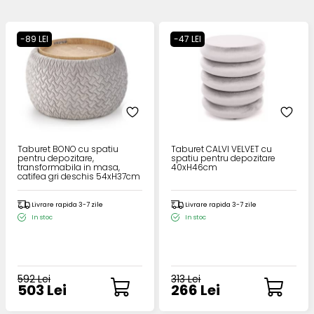
-89 LEI
-47 LEI
Taburet BONO cu spatiu
Taburet CALVI VELVET cu
pentru depozitare,
spatiu pentru depozitare
transformabila in masa,
40xH46cm
catifea gri deschis 54xH37cm
Livrare rapida 3-7 zile
Livrare rapida 3-7 zile
In stoc
In stoc
592 Lei
313 Lei
503 Lei
266 Lei