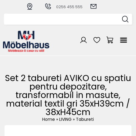
0256 455 555
Set 2 tabureti AVIKO cu spatiu
pentru depozitare,
transformabil in masute,
material textil gri 35xH39cm /
38xH45cm
Home
»
LIVING
»
Tabureti