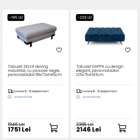
-195 LEI
-239 LEI
Taburet SELVA desing
Taburet GAPPA cu design
industrial, cu picioare negre,
elegant, personalizabil
personalizabil 118x72xH45cm
125x75xH43cm
Livrare 8 - 12 saptamani
Livrare 8 - 12 saptamani
La comanda
La comanda
1946 Lei
2385 Lei
1751 Lei
2146 Lei