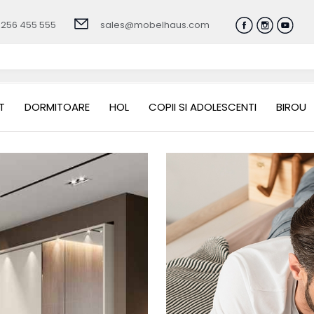
0256 455 555
sales@mobelhaus.com
T
DORMITOARE
HOL
COPII SI ADOLESCENTI
BIROU