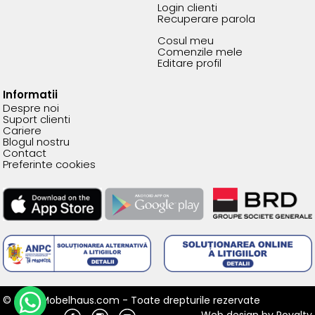
Login clienti
Recuperare parola
Cosul meu
Comenzile mele
Editare profil
Informatii
Despre noi
Suport clienti
Cariere
Blogul nostru
Contact
Preferinte cookies
© 2026 Mobelhaus.com - Toate drepturile rezervate
Web design
by
Royalty