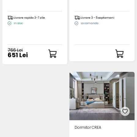
Livrare rapida 3-7 zile
Livrare 3 - 5 saptamani
In stoc
La comanda
766 Lei
651 Lei
Dormitor CREA