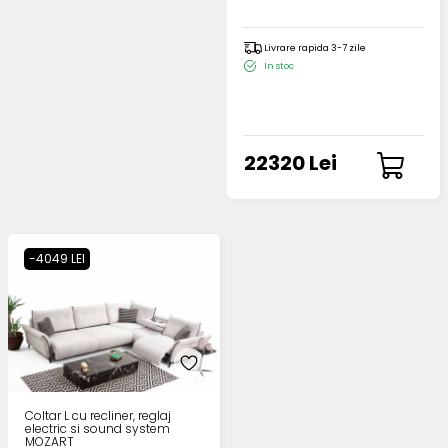
Livrare rapida 3-7 zile
In stoc
22320 Lei
-4049 LEI
Coltar L cu recliner, reglaj
electric si sound system
MOZART