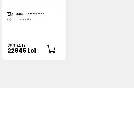
Livrare 8-12 saptamani
La comanda
26994 Lei
22945 Lei