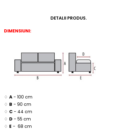
DETALII PRODUS.
DIMENSIUNI:
♢
A
- 100 cm
♢
B
- 90 cm
♢
C
- 44 cm
♢
D
- 55 cm
♢
E
- 68 cm