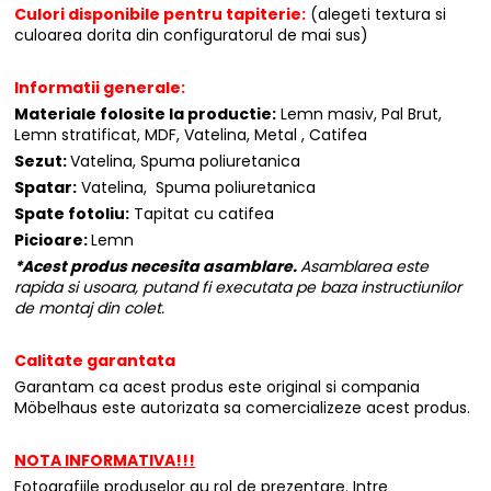
Culori disponibile pentru tapiterie:
(alegeti textura si
culoarea dorita din configuratorul de mai sus)
Informatii generale:
Materiale folosite la productie:
Lemn masiv, Pal Brut,
Lemn stratificat, MDF, Vatelina, Metal , Catifea
Sezut:
Vatelina, Spuma poliuretanica
Spatar:
Vatelina, Spuma poliuretanica
Spate fotoliu:
Tapitat cu catifea
Picioare:
Lemn
*Acest produs necesita asamblare.
Asamblarea este
rapida si usoara, putand fi executata pe baza instructiunilor
de montaj din colet.
Calitate garantata
Garantam ca acest produs este original si compania
Möbelhaus este autorizata sa comercializeze acest produs.
NOTA INFORMATIVA!!!
Fotografiile produselor au rol de prezentare. Intre