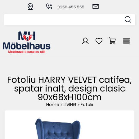
0256 455 555
Fotoliu HARRY VELVET catifea,
spatar inalt, design clasic
90x68xH100cm
Home
»
LIVING
»
Fotolii