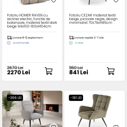
Fotoliu HOMER RAVEN cu
Fotoliu CEZAR material textil
recliner electric, functie de
beige, picioare negre, design
balansare, material textil dark
minimalist 70x79xH85cm
beige 94x100-160xH104cm
Livrare 8-12 saptamani
Livrare rapida 3-7 zile
La comanda
In stoc
2670 Lei
1160 Lei
2270 Lei
841 Lei
-366 LEI
-181 LEI