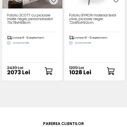
Fotoliu SCOTT cu picioare
Fotoliu BYRON material textil
inalte negre, personalizabil
olive, picioare negre
73x78xH98cm
72x85xH92cm
Livrare 8 - 12 saptamani
Livrare 10 - 12 saptamani
La comanda
La comanda
2439 Lei
1209 Lei
2073 Lei
1028 Lei
PAREREA CLIENTILOR