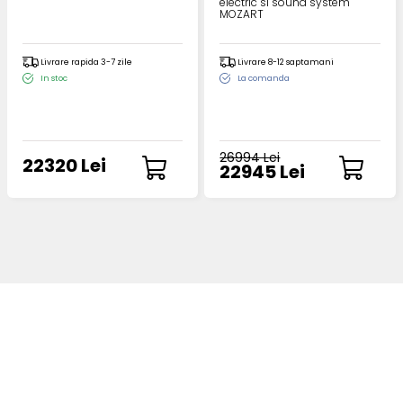
electric si sound system
MOZART
Livrare rapida 3-7 zile
Livrare 8-12 saptamani
In stoc
La comanda
26994 Lei
22320 Lei
22945 Lei