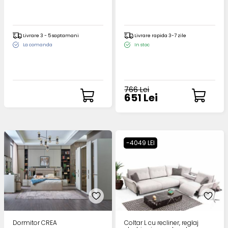
Livrare 3 - 5 saptamani
Livrare rapida 3-7 zile
La comanda
In stoc
766 Lei
651 Lei
-4049 LEI
Dormitor CREA
Coltar L cu recliner, reglaj