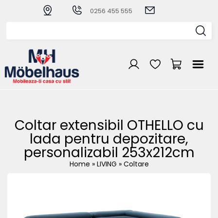
0256 455 555
Coltar extensibil OTHELLO cu
lada pentru depozitare,
personalizabil 253x212cm
Home
»
LIVING
»
Coltare