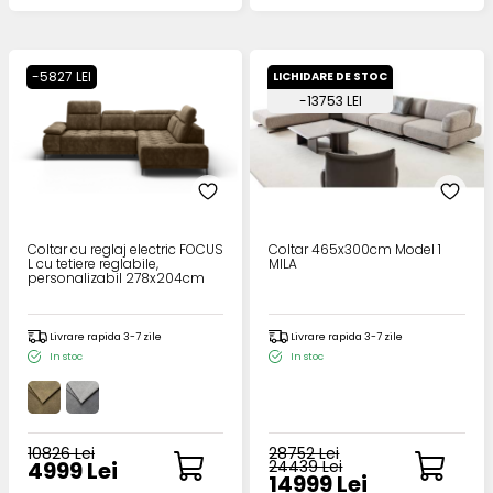
-5827 LEI
LICHIDARE DE STOC
-13753 LEI
Coltar cu reglaj electric FOCUS
Coltar 465x300cm Model 1
L cu tetiere reglabile,
MILA
personalizabil 278x204cm
Livrare rapida 3-7 zile
Livrare rapida 3-7 zile
In stoc
In stoc
10826 Lei
28752 Lei
4999 Lei
24439 Lei
14999 Lei