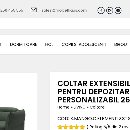
0256 455 555
sales@mobelhaus.com
T
DORMITOARE
HOL
COPII SI ADOLESCENTI
BIROU
COLTAR EXTENSIBI
PENTRU DEPOZITARE
PERSONALIZABIL 2
Home
»
LIVING
»
Coltare
COD:
X.MANGO.C.ELEMENT12.ST
( Rating 5/5 din 2 re