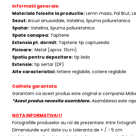
Informatii generale:
Materiale folosite la productie:
Lemn masiv, Pal Brut, Le
Sezut:
Arcuri sinusoidale, Vatelina, Spuma poliuretanica
Spatar:
Vatelina, Spuma poliuretanica
Spate canapea:
Tapiterie
Extensia pt. dormit:
Tapiterie tip captuseala
Picioare:
Metal (aprox. 13cm)
Spatiu pentru depozitare:
tip lada
Extensie:
tip sertar (DF)
Alte caracteristici:
tetiere reglabile, cotiere reglabile
Calitate garantata
Garantam ca acest produs este original si compania Möbe
*Acest produs necesita asamblare.
Asamblarea este rapid
NOTA INFORMATIVA!!!
Fotografiile produselor au rol de prezentare. Intre fotograf
Dimensiunile sunt date cu o toleranta de + / - 5 cm