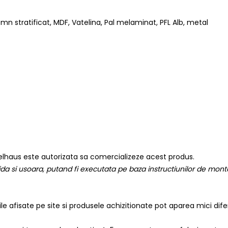
mn stratificat, MDF, Vatelina, Pal melaminat, PFL Alb, metal
lhaus este autorizata sa comercializeze acest produs.
a si usoara, putand fi executata pe baza instructiunilor de montaj
iile afisate pe site si produsele achizitionate pot aparea mici dif