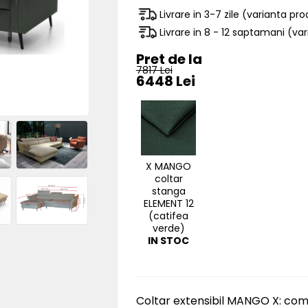
Livrare in 3-7 zile (varianta pr
Livrare in 8 - 12 saptamani (v
Pret de la
7817 Lei
6448 Lei
X MANGO
coltar
stanga
ELEMENT 12
(catifea
verde)
IN STOC
Coltar extensibil MANGO X: combi