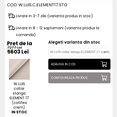
COD:
W.LUIS.C.ELEMENT17.STG
Livrare in 3-7 zile (varianta produs in stoc)
Livrare in 8 - 12 saptamani (varianta produs la
comanda)
Alegeti varianta din stoc
Pret de la
7277 Lei
5603 Lei
ADAUGA IN COS
CONFIGUREAZA PRODUS
W LUIS
coltar
stanga
ELEMENT 17
(catifea
crem)
IN STOC