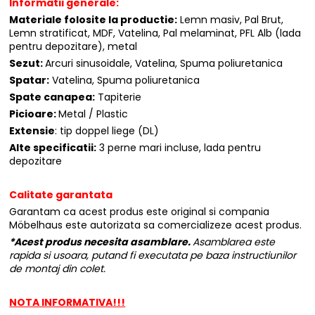
Informatii generale:
Materiale folosite la productie:
Lemn masiv, Pal Brut,
Lemn stratificat, MDF, Vatelina, Pal melaminat, PFL Alb (lada
pentru depozitare), metal
Sezut:
Arcuri sinusoidale, Vatelina, Spuma poliuretanica
Spatar:
Vatelina, Spuma poliuretanica
Spate canapea:
Tapiterie
Picioare:
Metal / Plastic
Extensie
: tip doppel liege (DL)
Alte specificatii:
3 perne mari incluse, lada pentru
depozitare
Calitate garantata
Garantam ca acest produs este original si compania
Möbelhaus este autorizata sa comercializeze acest produs.
*Acest produs necesita asamblare.
Asamblarea este
rapida si usoara, putand fi executata pe baza instructiunilor
de montaj din colet.
NOTA INFORMATIVA!!!