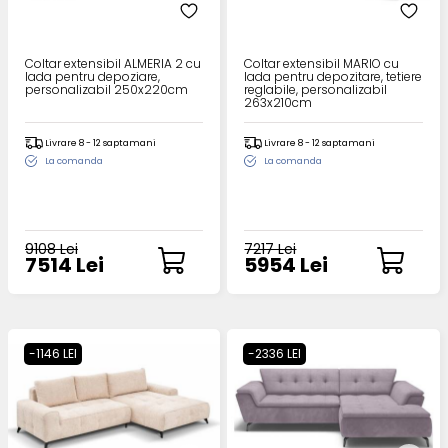
Coltar extensibil ALMERIA 2 cu
Coltar extensibil MARIO cu
lada pentru depoziare,
lada pentru depozitare, tetiere
personalizabil 250x220cm
reglabile, personalizabil
263x210cm
Livrare 8 - 12 saptamani
Livrare 8 - 12 saptamani
La comanda
La comanda
9108 Lei
7217 Lei
7514 Lei
5954 Lei
-1146 LEI
-2336 LEI