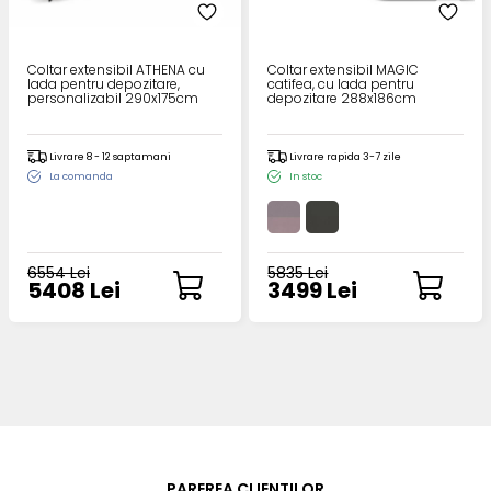
Coltar extensibil ATHENA cu
Coltar extensibil MAGIC
lada pentru depozitare,
catifea, cu lada pentru
personalizabil 290x175cm
depozitare 288x186cm
Livrare 8 - 12 saptamani
Livrare rapida 3-7 zile
La comanda
In stoc
6554 Lei
5835 Lei
5408 Lei
3499 Lei
PAREREA CLIENTILOR