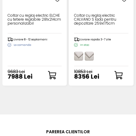
Coltar cu reglaj electric ELCHE
Coltar cu reglaj electric
cu tetiere reglabile 281x214cm
CALVANO S lada pentru
personalizabil
depozitare 259x175cm
Livrare 8 - 12 saptamani
Livrare rapida 3-7 zile
La comanda
In stoc
9683 Lei
10853 Lei
7988 Lei
8356 Lei
PAREREA CLIENTILOR