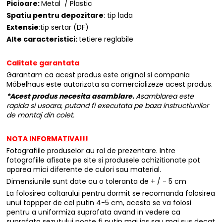
Picioare:
Metal / Plastic
Spatiu pentru depozitare
: tip lada
Extensie
:tip sertar (DF)
Alte caracteristici:
tetiere reglabile
Calitate garantata
Garantam ca acest produs este original si compania
Möbelhaus este autorizata sa comercializeze acest produs.
*Acest produs necesita asamblare.
Asamblarea este
rapida si usoara, putand fi executata pe baza instructiunilor
de montaj din colet.
NOTA INFORMATIVA!!!
Fotografiile produselor au rol de prezentare. Intre
fotografiile afisate pe site si produsele achizitionate pot
aparea mici diferente de culori sau material.
Dimensiunile sunt date cu o toleranta de + / - 5 cm
La folosirea coltarului pentru dormit se recomanda folosirea
unui toppper de cel putin 4-5 cm, acesta se va folosi
pentru a uniformiza suprafata avand in vedere ca
suprafata sezutului poate fi putin mai jos sau mai sus decat