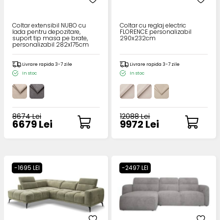
Coltar extensibil NUBO cu
Coltar cu reglaj electric
lada pentru depozitare,
FLORENCE personalizabil
suport tip masa pe brate,
290x232cm
personalizabil 282x175cm
Livrare rapida 3-7 zile
Livrare rapida 3-7 zile
In stoc
In stoc
8674 Lei
12088 Lei
6679 Lei
9972 Lei
-1695 LEI
-2497 LEI